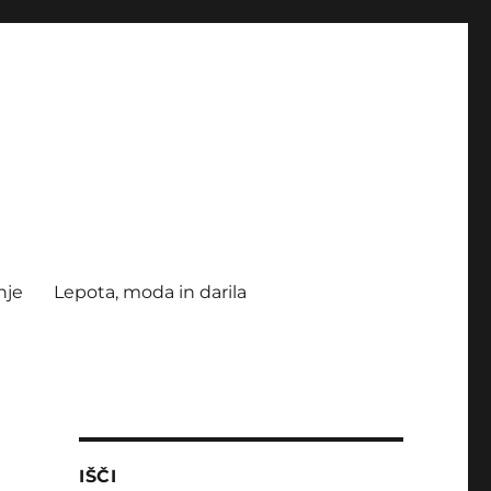
nje
Lepota, moda in darila
IŠČI