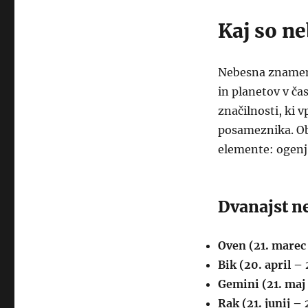
Kaj so n
Nebesna znamenja
in planetov v ča
značilnosti, ki v
posameznika. Obs
elemente: ogenj,
Dvanajst n
Oven (21. marec 
Bik (20. april –
Gemini (21. maj 
Rak (21. junij – 2