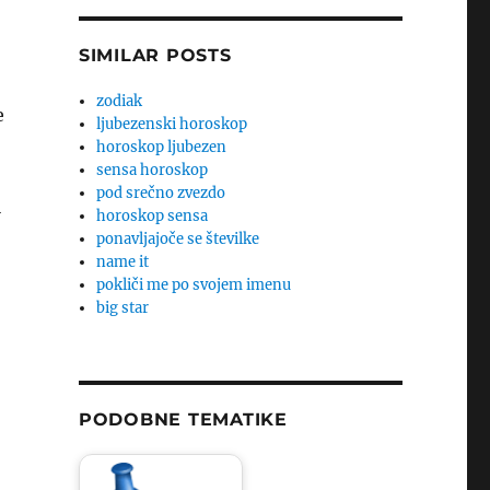
SIMILAR POSTS
zodiak
e
ljubezenski horoskop
horoskop ljubezen
sensa horoskop
pod srečno zvezdo
i
horoskop sensa
ponavljajoče se številke
name it
pokliči me po svojem imenu
big star
PODOBNE TEMATIKE