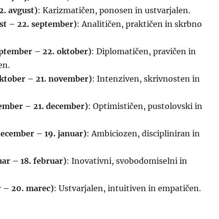
22. avgust)
: Karizmatičen, ponosen in ustvarjalen.
ust – 22. september)
: Analitičen, praktičen in skrbno
eptember – 22. oktober)
: Diplomatičen, pravičen in
en.
oktober – 21. november)
: Intenziven, skrivnosten in
vember – 21. december)
: Optimističen, pustolovski in
december – 19. januar)
: Ambiciozen, discipliniran in
ar – 18. februar)
: Inovativni, svobodomiselni in
r – 20. marec)
: Ustvarjalen, intuitiven in empatičen.