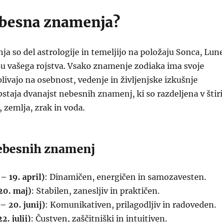
ebesna znamenja?
 so del astrologije in temeljijo na položaju Sonca, Lun
su vašega rojstva. Vsako znamenje zodiaka ima svoje
plivajo na osebnost, vedenje in življenjske izkušnje
taja dvanajst nebesnih znamenj, ki so razdeljena v štir
 zemlja, zrak in voda.
ebesnih znamenj
– 19. april)
: Dinamičen, energičen in samozavesten.
 20. maj)
: Stabilen, zanesljiv in praktičen.
– 20. junij)
: Komunikativen, prilagodljiv in radoveden.
2. julij)
: Čustven, zaščitniški in intuitiven.