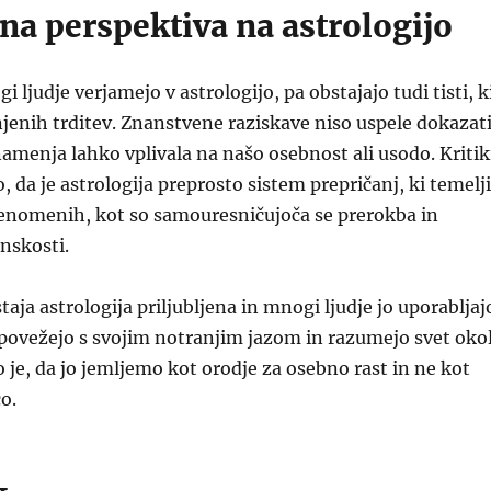
na perspektiva na astrologijo
ljudje verjamejo v astrologijo, pa obstajajo tudi tisti, k
njenih trditev. Znanstvene raziskave niso uspele dokazati
amenja lahko vplivala na našo osebnost ali usodo. Kritik
, da je astrologija preprosto sistem prepričanj, ki temelji
fenomenih, kot so samouresničujoča se prerokba in
anskosti.
aja astrologija priljubljena in mnogi ljudje jo uporabljaj
 povežejo s svojim notranjim jazom in razumejo svet okol
e, da jo jemljemo kot orodje za osebno rast in ne kot
o.