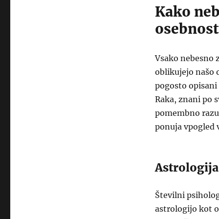
Kako neb
osebnost
Vsako nebesno z
oblikujejo našo 
pogosto opisani 
Raka, znani po sv
pomembno razume
ponuja vpogled v
Astrologija
Številni psiholo
astrologijo kot