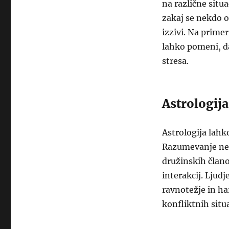
na različne sit
zakaj se nekdo o
izzivi. Na primer
lahko pomeni, da
stresa.
Astrologija
Astrologija lah
Razumevanje nebe
družinskih član
interakcij. Ljud
ravnotežje in ha
konfliktnih situa