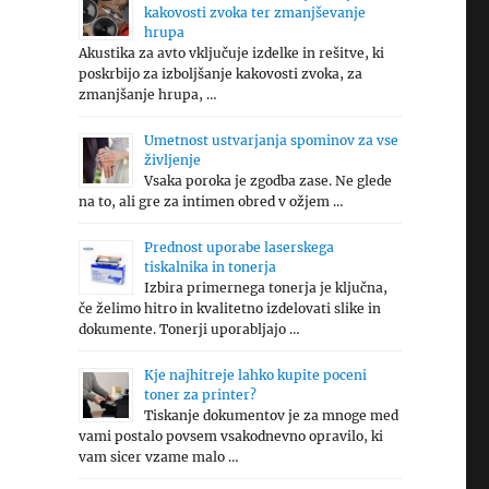
kakovosti zvoka ter zmanjševanje
hrupa
Akustika za avto vključuje izdelke in rešitve, ki
poskrbijo za izboljšanje kakovosti zvoka, za
zmanjšanje hrupa, …
Umetnost ustvarjanja spominov za vse
življenje
Vsaka poroka je zgodba zase. Ne glede
na to, ali gre za intimen obred v ožjem …
Prednost uporabe laserskega
tiskalnika in tonerja
Izbira primernega tonerja je ključna,
če želimo hitro in kvalitetno izdelovati slike in
dokumente. Tonerji uporabljajo …
Kje najhitreje lahko kupite poceni
toner za printer?
Tiskanje dokumentov je za mnoge med
vami postalo povsem vsakodnevno opravilo, ki
vam sicer vzame malo …