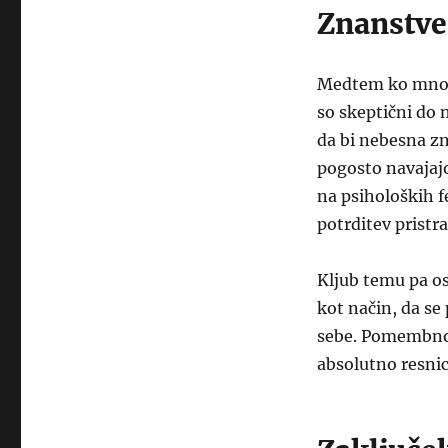
Znanstve
Medtem ko mnogi 
so skeptični do 
da bi nebesna zn
pogosto navajajo
na psiholoških 
potrditev pristr
Kljub temu pa ost
kot način, da se
sebe. Pomembno j
absolutno resnic