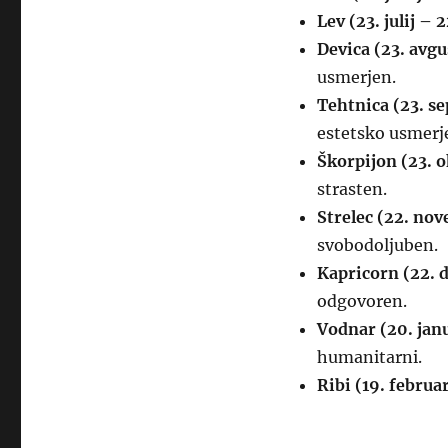
Lev (23. julij – 
Devica (23. avg
usmerjen.
Tehtnica (23. s
estetsko usmerj
Škorpijon (23. 
strasten.
Strelec (22. no
svobodoljuben.
Kapricorn (22. 
odgovoren.
Vodnar (20. janu
humanitarni.
Ribi (19. februa