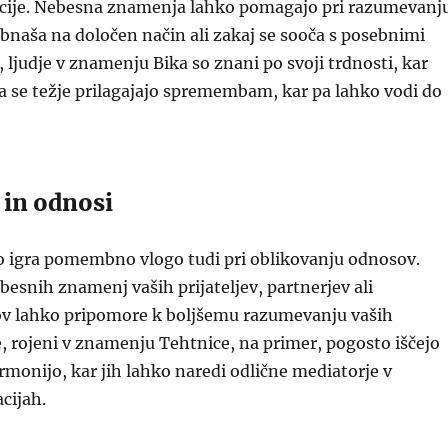
uacije. Nebesna znamenja lahko pomagajo pri razumevanj
bnaša na določen način ali zakaj se sooča s posebnimi
, ljudje v znamenju Bika so znani po svoji trdnosti, kar
 se težje prilagajajo spremembam, kar pa lahko vodi do
 in odnosi
ko igra pomembno vlogo tudi pri oblikovanju odnosov.
snih znamenj vaših prijateljev, partnerjev ali
ov lahko pripomore k boljšemu razumevanju vaših
je, rojeni v znamenju Tehtnice, na primer, pogosto iščejo
rmonijo, kar jih lahko naredi odlične mediatorje v
cijah.