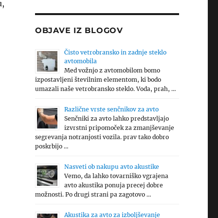
u,
OBJAVE IZ BLOGOV
Čisto vetrobransko in zadnje steklo
avtomobila
Med vožnjo z avtomobilom bomo
izpostavljeni številnim elementom, ki bodo
umazali naše vetrobransko steklo. Voda, prah, …
Različne vrste senčnikov za avto
Senčniki za avto lahko predstavljajo
izvrstni pripomoček za zmanjševanje
segrevanja notranjosti vozila. prav tako dobro
poskrbijo …
Nasveti ob nakupu avto akustike
Vemo, da lahko tovarniško vgrajena
avto akustika ponuja precej dobre
možnosti. Po drugi strani pa zagotovo …
Akustika za avto za izboljševanje