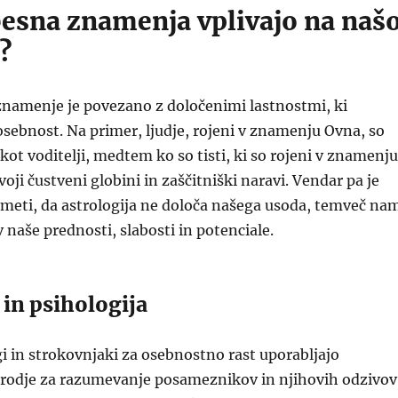
esna znamenja vplivajo na naš
?
namenje je povezano z določenimi lastnostmi, ki
osebnost. Na primer, ljudje, rojeni v znamenju Ovna, so
kot voditelji, medtem ko so tisti, ki so rojeni v znamenju
oji čustveni globini in zaščitniški naravi. Vendar pa je
ti, da astrologija ne določa našega usoda, temveč na
 naše prednosti, slabosti in potenciale.
 in psihologija
gi in strokovnjaki za osebnostno rast uporabljajo
 orodje za razumevanje posameznikov in njihovih odzivov