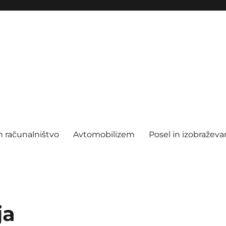
n računalništvo
Avtomobilizem
Posel in izobraževa
ja