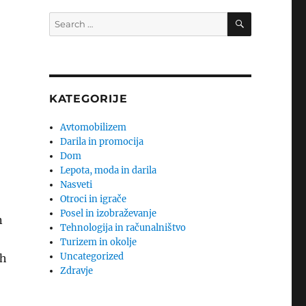
SEARCH
Search
for:
KATEGORIJE
Avtomobilizem
Darila in promocija
Dom
Lepota, moda in darila
Nasveti
Otroci in igrače
Posel in izobraževanje
n
Tehnologija in računalništvo
Turizem in okolje
Uncategorized
ih
Zdravje