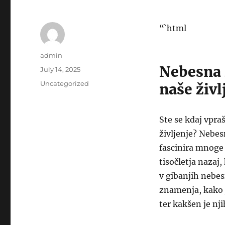
“`html
Author
admin
Nebesna 
Posted
July 14, 2025
on
Categories
Uncategorized
naše živl
Ste se kdaj vpraš
življenje? Nebes
fascinira mnoge 
tisočletja nazaj
v gibanjih nebes
znamenja, kako 
ter kakšen je nji