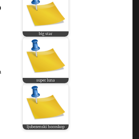
o
big star
m
super luna
ljubezenski horoskop