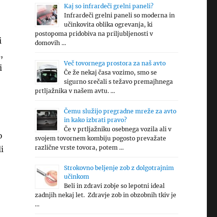
Kaj so infrardeči grelni paneli?
Infrardeči grelni paneli so moderna in
učinkovita oblika ogrevanja, ki
postopoma pridobiva na priljubljenosti v
i
domovih …
,
Več tovornega prostora za naš avto
i
Če že nekaj časa vozimo, smo se
sigurno srečali s težavo premajhnega
prtljažnika v našem avtu. …
Čemu služijo pregradne mreže za avto
in kako izbrati pravo?
Če v prtljažniku osebnega vozila ali v
o
svojem tovornem kombiju pogosto prevažate
različne vrste tovora, potem …
i
Strokovno beljenje zob z dolgotrajnim
učinkom
Beli in zdravi zobje so lepotni ideal
zadnjih nekaj let. Zdravje zob in obzobnih tkiv je
…