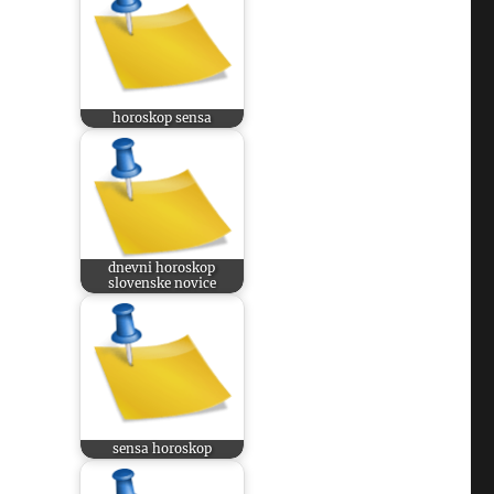
horoskop sensa
dnevni horoskop
slovenske novice
sensa horoskop