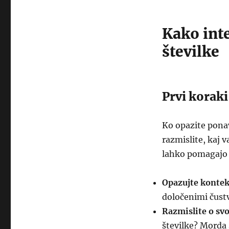
Kako inte
številke
Prvi korak
Ko opazite ponavl
razmislite, kaj 
lahko pomagajo p
Opazujte kontek
določenimi čustv
Razmislite o svo
številke? Morda 