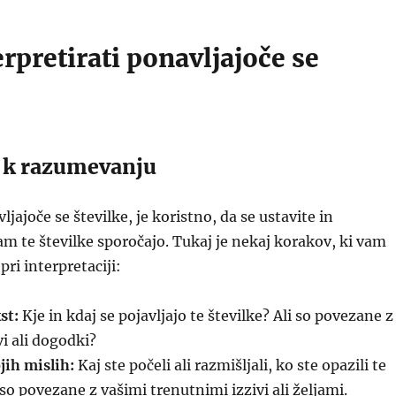
rpretirati ponavljajoče se
i k razumevanju
jajoče se številke, je koristno, da se ustavite in
vam te številke sporočajo. Tukaj je nekaj korakov, ki vam
ri interpretaciji:
st:
Kje in kdaj se pojavljajo te številke? Ali so povezane z
i ali dogodki?
jih mislih:
Kaj ste počeli ali razmišljali, ko ste opazili te
so povezane z vašimi trenutnimi izzivi ali željami.