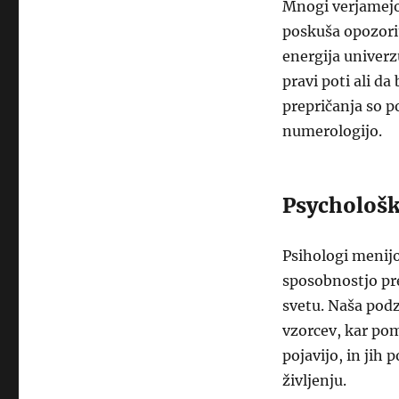
Mnogi verjamejo,
poskuša opozori
energija univerz
pravi poti ali da
prepričanja so 
numerologijo.
Psychološk
Psihologi menijo
sposobnostjo pr
svetu. Naša pod
vzorcev, kar pom
pojavijo, in jih
življenju.