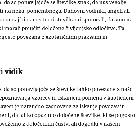
 da so ponavljajoče se številke znak, da nas vesolje
ti na nekaj pomembnega. Duhovni vodniki, angeli ali
uma naj bi nam s temi številkami sporočali, da smo na
 bi morali preučiti določene življenjske odločitve. Ta
pogosto povezana z ezoteričnimi praksami in
i vidik
, da so ponavljajoče se številke lahko povezane z našo
epoznavanja vzorcev in iskanjem pomena v kaotičnem
zavest je natančno zasnovana za iskanje povezav in
eni, da lahko opazimo določene številke, ki se pogosto
 povežemo z določenimi čustvi ali dogodki v našem