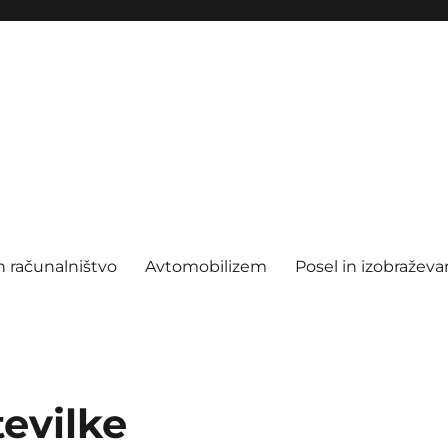
n računalništvo
Avtomobilizem
Posel in izobraževa
tevilke