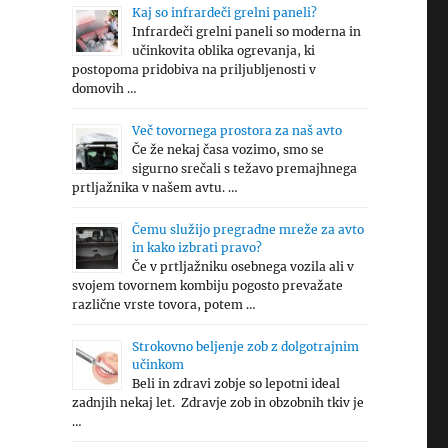
Kaj so infrardeči grelni paneli?
Infrardeči grelni paneli so moderna in
učinkovita oblika ogrevanja, ki
postopoma pridobiva na priljubljenosti v
domovih …
Več tovornega prostora za naš avto
Če že nekaj časa vozimo, smo se
sigurno srečali s težavo premajhnega
prtljažnika v našem avtu. …
Čemu služijo pregradne mreže za avto
in kako izbrati pravo?
Če v prtljažniku osebnega vozila ali v
svojem tovornem kombiju pogosto prevažate
različne vrste tovora, potem …
Strokovno beljenje zob z dolgotrajnim
učinkom
Beli in zdravi zobje so lepotni ideal
zadnjih nekaj let. Zdravje zob in obzobnih tkiv je
…