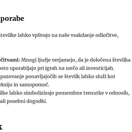
uporabe
številke lahko vplivajo na naše vsakdanje odločitve,
čitvami:
Mnogi ljudje verjamejo, da je določena številka
sto uporabljajo pri igrah na srečo ali investicijah.
pazovanje ponavljajočih se številk lahko služi kot
eksijo in samopomoč.
ilke lahko simbolizirajo pomembne trenutke v odnosih,
 ali posebni dogodki.
k