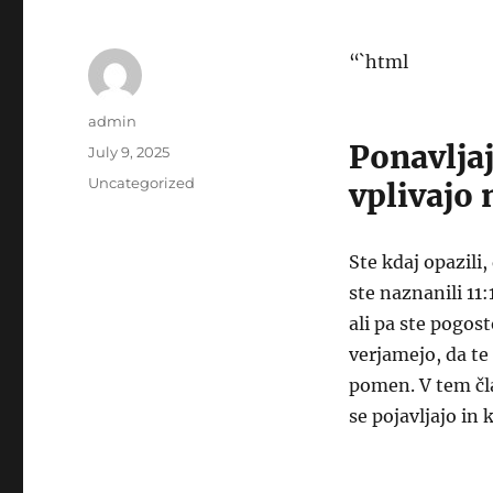
“`html
Author
admin
Ponavljaj
Posted
July 9, 2025
on
Categories
Uncategorized
vplivajo 
Ste kdaj opazili
ste naznanili 11:
ali pa ste pogos
verjamejo, da te
pomen. V tem čla
se pojavljajo in 