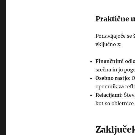
Praktične 
Ponavljajoče se 
vključno z:
Finančnimi odlo
srečna in jo pogo
Osebno rastjo:
O
opomnik za refl
Relacijami:
Štev
kot so obletnice
Zaključe