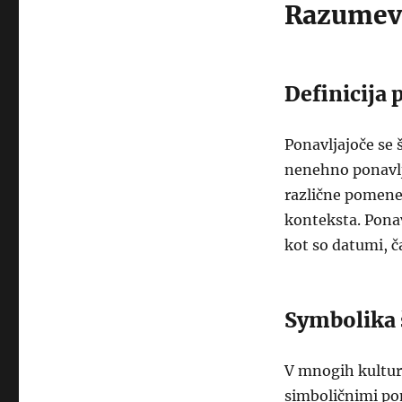
Razumeva
Definicija 
Ponavljajoče se š
nenehno ponavlja
različne pomene
konteksta. Ponav
kot so datumi, ča
Symbolika 
V mnogih kultura
simboličnimi po