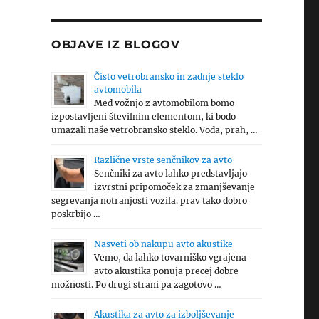
OBJAVE IZ BLOGOV
Čisto vetrobransko in zadnje steklo
avtomobila
Med vožnjo z avtomobilom bomo
izpostavljeni številnim elementom, ki bodo
umazali naše vetrobransko steklo. Voda, prah, …
Različne vrste senčnikov za avto
Senčniki za avto lahko predstavljajo
izvrstni pripomoček za zmanjševanje
segrevanja notranjosti vozila. prav tako dobro
poskrbijo …
Nasveti ob nakupu avto akustike
Vemo, da lahko tovarniško vgrajena
avto akustika ponuja precej dobre
možnosti. Po drugi strani pa zagotovo …
Akustika za avto za izboljševanje