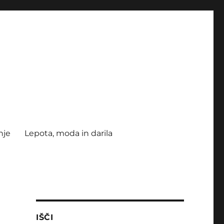
nje
Lepota, moda in darila
IŠČI