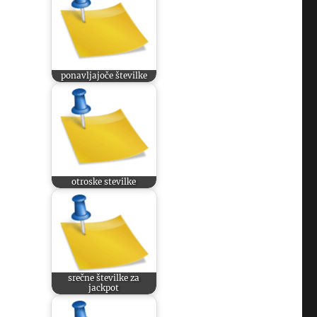
ponavljajoče številke
otroske stevilke
srečne številke za
jackpot