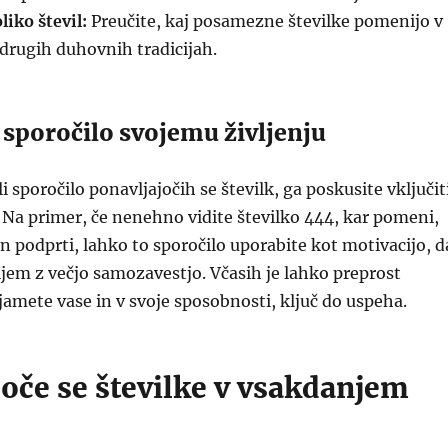
iko števil:
Preučite, kaj posamezne številke pomenijo v
 drugih duhovnih tradicijah.
 sporočilo svojemu življenju
 sporočilo ponavljajočih se številk, ga poskusite vključit
e. Na primer, če nenehno vidite številko 444, kar pomeni,
in podprti, lahko to sporočilo uporabite kot motivacijo, d
iljem z večjo samozavestjo. Včasih je lahko preprost
amete vase in v svoje sposobnosti, ključ do uspeha.
joče se številke v vsakdanjem