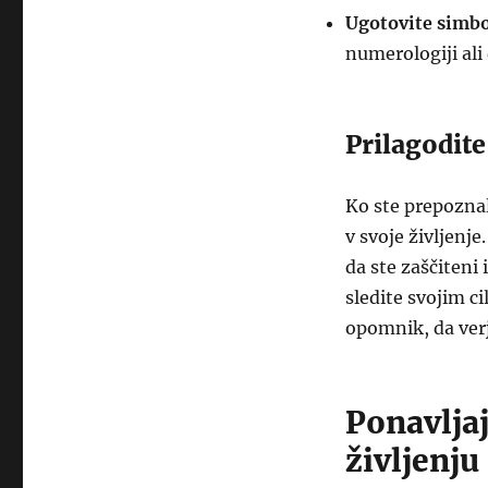
Ugotovite simbol
numerologiji ali
Prilagodite
Ko ste prepoznali
v svoje življenj
da ste zaščiteni 
sledite svojim c
opomnik, da verj
Ponavlja
življenju