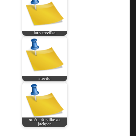
loto stevilke
stevilo
srečne številke za
jackpot