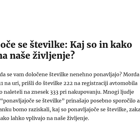
oče se številke: Kaj so in kako
na naše življenje?
, da se vam določene številke nenehno ponavljajo? Morda
11 na uri, prišli do številke 222 na registraciji avtomobila
to naleteli na znesek 333 pri nakupovanju. Mnogi ljudje
 “ponavljajoče se številke” prinašajo posebno sporočilo a
nku bomo raziskali, kaj so ponavljajoče se številke, zaka
kako lahko vplivajo na naše življenje.