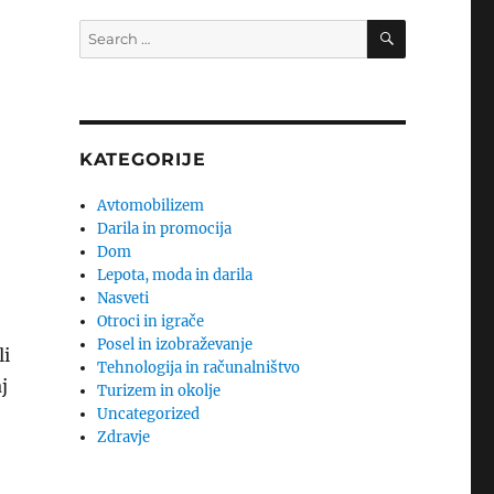
SEARCH
Search
for:
KATEGORIJE
Avtomobilizem
Darila in promocija
Dom
Lepota, moda in darila
Nasveti
Otroci in igrače
Posel in izobraževanje
li
Tehnologija in računalništvo
j
Turizem in okolje
Uncategorized
Zdravje