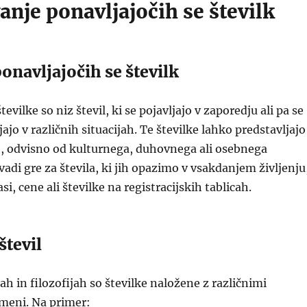
nje ponavljajočih se številk
ponavljajočih se številk
tevilke so niz števil, ki se pojavljajo v zaporedju ali pa se
jo v različnih situacijah. Te številke lahko predstavljajo
, odvisno od kulturnega, duhovnega ali osebnega
adi gre za števila, ki jih opazimo v vsakdanjem življenju
si, cene ali številke na registracijskih tablicah.
števil
h in filozofijah so številke naložene z različnimi
meni. Na primer: