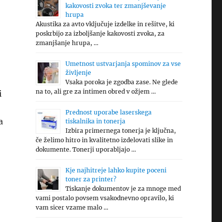
kakovosti zvoka ter zmanjševanje
hrupa
Akustika za avto vključuje izdelke in rešitve, ki
poskrbijo za izboljšanje kakovosti zvoka, za
zmanjšanje hrupa, …
Umetnost ustvarjanja spominov za vse
življenje
Vsaka poroka je zgodba zase. Ne glede
na to, ali gre za intimen obred v ožjem …
i
Prednost uporabe laserskega
a
tiskalnika in tonerja
Izbira primernega tonerja je ključna,
če želimo hitro in kvalitetno izdelovati slike in
dokumente. Tonerji uporabljajo …
Kje najhitreje lahko kupite poceni
toner za printer?
Tiskanje dokumentov je za mnoge med
vami postalo povsem vsakodnevno opravilo, ki
vam sicer vzame malo …