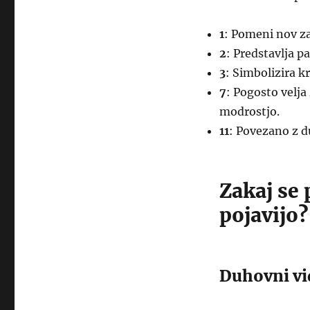
1
: Pomeni nov za
2
: Predstavlja p
3
: Simbolizira kr
7
: Pogosto velja
modrostjo.
11
: Povezano z d
Zakaj se 
pojavijo?
Duhovni vi