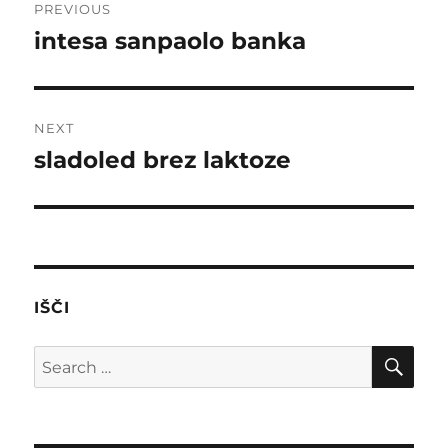
PREVIOUS
navigation
intesa sanpaolo banka
Previous
post:
NEXT
sladoled brez laktoze
Next
post:
IŠČI
SE
Search
for: