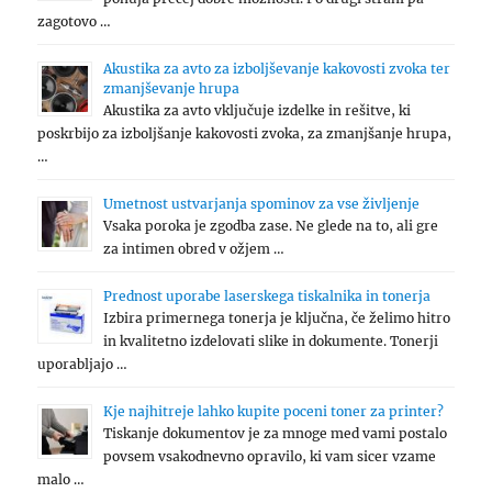
zagotovo …
Akustika za avto za izboljševanje kakovosti zvoka ter
zmanjševanje hrupa
Akustika za avto vključuje izdelke in rešitve, ki
poskrbijo za izboljšanje kakovosti zvoka, za zmanjšanje hrupa,
…
Umetnost ustvarjanja spominov za vse življenje
Vsaka poroka je zgodba zase. Ne glede na to, ali gre
za intimen obred v ožjem …
Prednost uporabe laserskega tiskalnika in tonerja
Izbira primernega tonerja je ključna, če želimo hitro
in kvalitetno izdelovati slike in dokumente. Tonerji
uporabljajo …
Kje najhitreje lahko kupite poceni toner za printer?
Tiskanje dokumentov je za mnoge med vami postalo
povsem vsakodnevno opravilo, ki vam sicer vzame
malo …