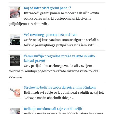
Kaj so infrardeči grelni paneli?
Infrardeči grelni paneli so moderna in učinkovita
oblika ogrevanja, ki postopoma pridobiva na
priljubljenosti v domovih …
Več tovornega prostora za naš avto
Če že nekaj časa vozimo, smo se sigurno srečali s
težavo premajhnega prtljažnika v našem avtu. …
Čemu služijo pregradne mreže za avto in kako
izbrati pravo?
Če v prtljažniku osebnega vozila ali v svojem
tovornem kombiju pogosto prevažate različne vrste tovora,
potem …
Strokovno beljenje zob z dolgotrajnim učinkom
Beli in zdravi zobje so lepotni ideal zadnjih nekaj let.
Zdravje zob in obzobnih tkiv je …
Beljenje zob doma ali raje v ordinaciji?
Beljenje zob je proces, ki ga lahko izvajate kar doma