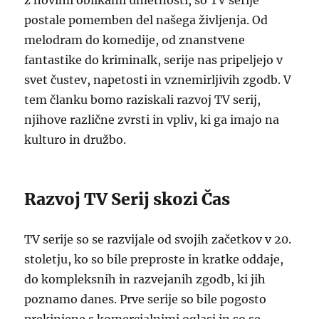
z novimi oblikami umetnosti, so TV serije
postale pomemben del našega življenja. Od
melodram do komedije, od znanstvene
fantastike do kriminalk, serije nas pripeljejo v
svet čustev, napetosti in vznemirljivih zgodb. V
tem članku bomo raziskali razvoj TV serij,
njihove različne zvrsti in vpliv, ki ga imajo na
kulturo in družbo.
Razvoj TV Serij skozi Čas
TV serije so se razvijale od svojih začetkov v 20.
stoletju, ko so bile preproste in kratke oddaje,
do kompleksnih in razvejanih zgodb, ki jih
poznamo danes. Prve serije so bile pogosto