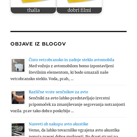
thalia
dobri filmi
OBJAVE IZ BLOGOV
Čisto vetrobransko in zadnje steklo avtomobila
Med vožnjo z avtomobilom bomo izpostavljeni
številnim elementom, ki bodo umazali naše
vetrobransko steklo. Voda, prah, …
Različne vrste senčnikov za avto
Senčniki za avto lahko predstavljajo izvrstni
pripomoček za zmanjševanje segrevanja notranjosti
vozila. prav tako dobro poskrbijo …
Nasveti ob nakupu avto akustike
Vemo, da lahko tovarniško vgrajena avto akustika
ponuja precej dobre možnosti. Po drugi strani pa