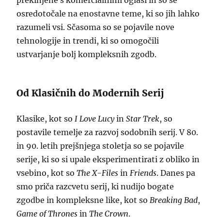
prekinjene s komercialnimi oglasi in so se
osredotočale na enostavne teme, ki so jih lahko
razumeli vsi. Sčasoma so se pojavile nove
tehnologije in trendi, ki so omogočili
ustvarjanje bolj kompleksnih zgodb.
Od Klasičnih do Modernih Serij
Klasike, kot so
I Love Lucy
in
Star Trek
, so
postavile temelje za razvoj sodobnih serij. V 80.
in 90. letih prejšnjega stoletja so se pojavile
serije, ki so si upale eksperimentirati z obliko in
vsebino, kot so
The X-Files
in
Friends
. Danes pa
smo priča razcvetu serij, ki nudijo bogate
zgodbe in kompleksne like, kot so
Breaking Bad
,
Game of Thrones
in
The Crown
.