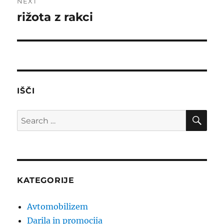
NEXT
rižota z rakci
Next
post:
IŠČI
SE
Search
for:
KATEGORIJE
Avtomobilizem
Darila in promocija