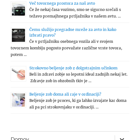
Več tovornega prostora za naš avto
Če že nekaj časa vozimo, smo se sigurno srečali s
težavo premajhnega prtljažnika v našem avtu. …
Čemu služijo pregradne mreže za avto in kako
izbrati pravo?
Če v prtljažniku osebnega vozila ali v svojem
tovornem kombiju pogosto prevažate različne vrste tovora,
potem …
Strokovno beljenje zob z dolgotrajnim učinkom
Beli in zdravi zobje so lepotni ideal zadnjih nekaj let.
Zdravje zob in obzobnih tkiv je …
Beljenje zob doma ali raje v ordinaciji?
Beljenje zob je proces, ki ga lahko izvajate kar doma
ali pa pri strokovnjaku v ordinaciji. …
expand
Domov