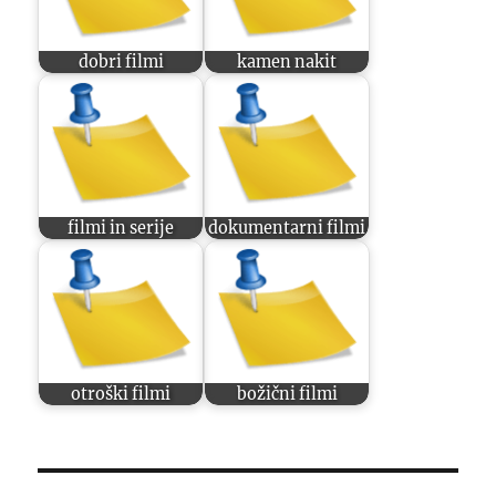
dobri filmi
kamen nakit
filmi in serije
dokumentarni filmi
otroški filmi
božični filmi