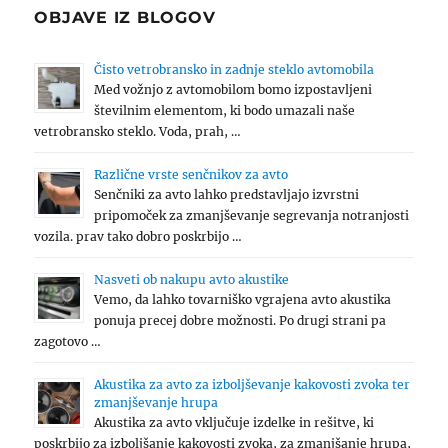
OBJAVE IZ BLOGOV
Čisto vetrobransko in zadnje steklo avtomobila
Med vožnjo z avtomobilom bomo izpostavljeni
številnim elementom, ki bodo umazali naše
vetrobransko steklo. Voda, prah, …
Različne vrste senčnikov za avto
Senčniki za avto lahko predstavljajo izvrstni
pripomoček za zmanjševanje segrevanja notranjosti
vozila. prav tako dobro poskrbijo …
Nasveti ob nakupu avto akustike
Vemo, da lahko tovarniško vgrajena avto akustika
ponuja precej dobre možnosti. Po drugi strani pa
zagotovo …
Akustika za avto za izboljševanje kakovosti zvoka ter
zmanjševanje hrupa
Akustika za avto vključuje izdelke in rešitve, ki
poskrbijo za izboljšanje kakovosti zvoka, za zmanjšanje hrupa,