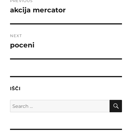
PREVIOUS
navigation
akcija mercator
Previous
post:
NEXT
poceni
Next
post:
IŠČI
SE
Search
for: