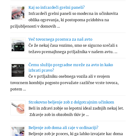
Kaj so infrardeči grelni paneli?
Infrardeči grelni paneli so moderna in učinkovita
oblika ogrevanja, ki postopoma pridobiva na
priljubljenosti v domovih …
Več tovornega prostora za naš avto
Če že nekaj časa vozimo, smo se sigurno srečali s
težavo premajhnega prtljažnika v našem avtu. …
Čemu služijo pregradne mreže za avto in kako
izbrati pravo?
Če v prtljažniku osebnega vozila ali v svojem
tovornem kombiju pogosto prevažate različne vrste tovora,
potem …
Strokovno beljenje zob z dolgotrajnim učinkom
Beli in zdravi zobje so lepotni ideal zadnjih nekaj let.
Zdravje zob in obzobnih tkiv je …
Beljenje zob doma ali raje v ordinaciji?
Beljenje zob je proces, ki ga lahko izvajate kar doma