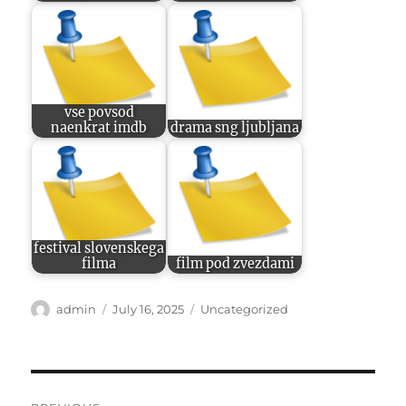
vse povsod
naenkrat imdb
drama sng ljubljana
festival slovenskega
filma
film pod zvezdami
Author
Posted
Categories
admin
July 16, 2025
Uncategorized
on
Post