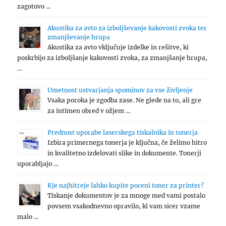
zagotovo …
Akustika za avto za izboljševanje kakovosti zvoka ter
zmanjševanje hrupa
Akustika za avto vključuje izdelke in rešitve, ki
poskrbijo za izboljšanje kakovosti zvoka, za zmanjšanje hrupa,
…
Umetnost ustvarjanja spominov za vse življenje
Vsaka poroka je zgodba zase. Ne glede na to, ali gre
za intimen obred v ožjem …
Prednost uporabe laserskega tiskalnika in tonerja
Izbira primernega tonerja je ključna, če želimo hitro
in kvalitetno izdelovati slike in dokumente. Tonerji
uporabljajo …
Kje najhitreje lahko kupite poceni toner za printer?
Tiskanje dokumentov je za mnoge med vami postalo
povsem vsakodnevno opravilo, ki vam sicer vzame
malo …