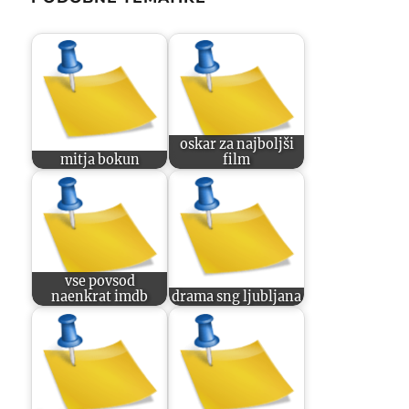
oskar za najboljši
mitja bokun
film
vse povsod
naenkrat imdb
drama sng ljubljana