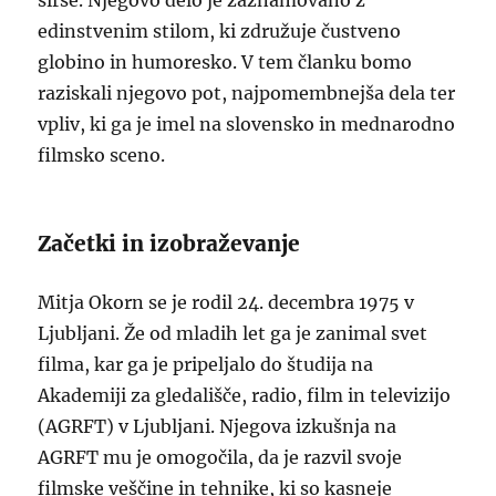
širše. Njegovo delo je zaznamovano z
edinstvenim stilom, ki združuje čustveno
globino in humoresko. V tem članku bomo
raziskali njegovo pot, najpomembnejša dela ter
vpliv, ki ga je imel na slovensko in mednarodno
filmsko sceno.
Začetki in izobraževanje
Mitja Okorn se je rodil 24. decembra 1975 v
Ljubljani. Že od mladih let ga je zanimal svet
filma, kar ga je pripeljalo do študija na
Akademiji za gledališče, radio, film in televizijo
(AGRFT) v Ljubljani. Njegova izkušnja na
AGRFT mu je omogočila, da je razvil svoje
filmske veščine in tehnike, ki so kasneje