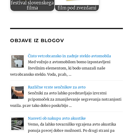
festival slovenskega
filma
film pod zvezdami
OBJAVE IZ BLOGOV
Čisto vetrobransko in zadnje steklo avtomobila
Med vožnjo z avtomobilom bomo izpostavljeni
številnim elementom, ki bodo umazali naše
vetrobransko steklo. Voda, prah, …
Različne vrste senčnikov za avto
Senčniki za avto lahko predstavljajo izvrstni
pripomoček za zmanjševanje segrevanja notranjosti
vozila. prav tako dobro poskrbijo …
Nasveti ob nakupu avto akustike
Vemo, da lahko tovarniško vgrajena avto akustika
ponuja precej dobre možnosti. Po drugi strani pa