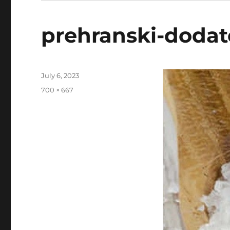
prehranski-doda
Posted
July 6, 2023
on
Full
700 × 667
size