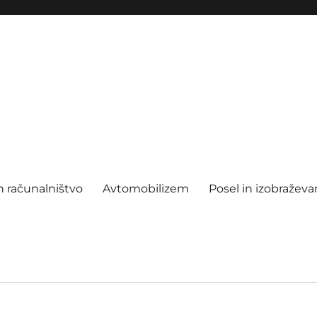
n računalništvo
Avtomobilizem
Posel in izobraževa