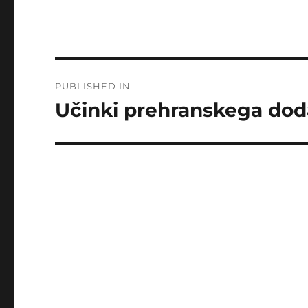
Post
PUBLISHED IN
navigation
Učinki prehranskega do