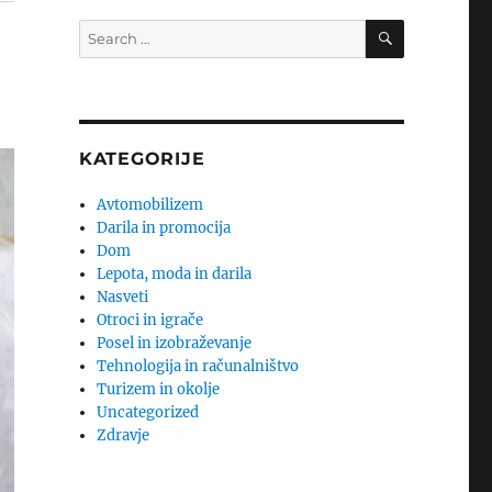
SEARCH
Search
for:
KATEGORIJE
Avtomobilizem
Darila in promocija
Dom
Lepota, moda in darila
Nasveti
Otroci in igrače
Posel in izobraževanje
Tehnologija in računalništvo
Turizem in okolje
Uncategorized
Zdravje