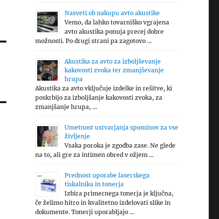
Nasveti ob nakupu avto akustike
Vemo, da lahko tovarniško vgrajena
avto akustika ponuja precej dobre
možnosti. Po drugi strani pa zagotovo …
Akustika za avto za izboljševanje
kakovosti zvoka ter zmanjševanje
hrupa
Akustika za avto vključuje izdelke in rešitve, ki
poskrbijo za izboljšanje kakovosti zvoka, za
zmanjšanje hrupa, …
Umetnost ustvarjanja spominov za vse
življenje
Vsaka poroka je zgodba zase. Ne glede
na to, ali gre za intimen obred v ožjem …
Prednost uporabe laserskega
tiskalnika in tonerja
Izbira primernega tonerja je ključna,
če želimo hitro in kvalitetno izdelovati slike in
dokumente. Tonerji uporabljajo …