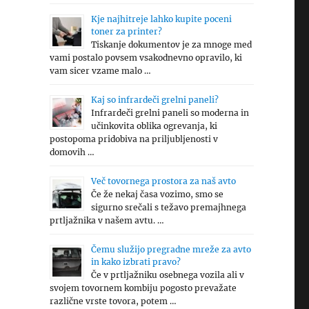
Kje najhitreje lahko kupite poceni
toner za printer?
Tiskanje dokumentov je za mnoge med
vami postalo povsem vsakodnevno opravilo, ki
vam sicer vzame malo …
Kaj so infrardeči grelni paneli?
Infrardeči grelni paneli so moderna in
učinkovita oblika ogrevanja, ki
postopoma pridobiva na priljubljenosti v
domovih …
Več tovornega prostora za naš avto
Če že nekaj časa vozimo, smo se
sigurno srečali s težavo premajhnega
prtljažnika v našem avtu. …
Čemu služijo pregradne mreže za avto
in kako izbrati pravo?
Če v prtljažniku osebnega vozila ali v
svojem tovornem kombiju pogosto prevažate
različne vrste tovora, potem …