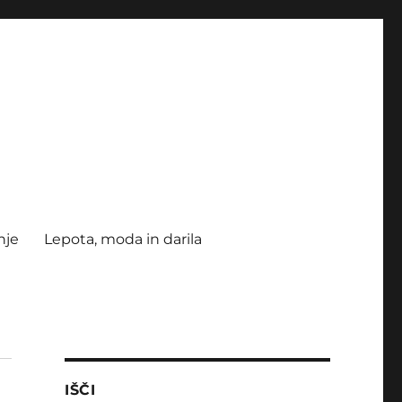
nje
Lepota, moda in darila
IŠČI