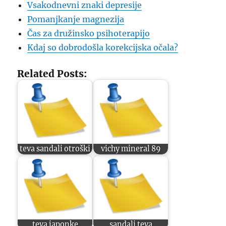
Vsakodnevni znaki depresije
Pomanjkanje magnezija
Čas za družinsko psihoterapijo
Kdaj so dobrodošla korekcijska očala?
Related Posts:
teva sandali otroški
vichy mineral 89
teva japonke
sandali teva