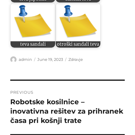
teva sandali
otroški sandali teva
Author
Posted
Categories
admin
June 19, 2023
Zdravje
on
Post
PREVIOUS
navigation
Robotske kosilnice –
Previous
post:
inovativna rešitev za prihranek
časa pri košnji trate