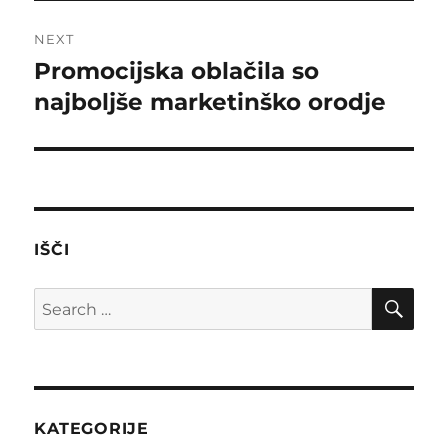
NEXT
Promocijska oblačila so
Next
post:
najboljše marketinško orodje
IŠČI
SE
Search
for:
KATEGORIJE