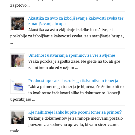
zagotovo …
Akustika za avto za izboljševanje kakovosti zvoka ter
zmanjševanje hrupa
Akustika za avto vključuje izdelke in rešitve, ki
poskrbijo za izboljšanje kakovosti zvoka, za zmanjšanje hrupa,
…
Umetnost ustvarjanja spominov za vse življenje
Vsaka poroka je zgodba zase. Ne glede na to, ali gre
za intimen obred v ožjem …
Prednost uporabe laserskega tiskalnika in tonerja
Izbira primernega tonerja je ključna, če želimo hitro
in kvalitetno izdelovati slike in dokumente. Tonerji
uporabljajo …
Kje najhitreje lahko kupite poceni toner za printer?
Tiskanje dokumentov je za mnoge med vami postalo
povsem vsakodnevno opravilo, ki vam sicer vzame
malo …