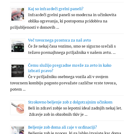
Kaj so infrardeči grelni paneli?
Infrardeči grelni paneli so moderna in učinkovita
oblika ogrevanja, ki postopoma pridobiva na
priljubljenosti v domovih …
Več tovornega prostora za naš avto
Če že nekaj časa vozimo, smo se sigurno srečali s
težavo premajhnega prtljažnika v našem avtu. …
Čemu služijo pregradne mreže za avto in kako
izbrati pravo?
Če v prtljažniku osebnega vozila ali v svojem
tovornem kombiju pogosto prevažate različne vrste tovora,
potem …
Strokovno beljenje zob z dolgotrajnim učinkom
Beli in zdravi zobje so lepotni ideal zadnjih nekaj let.
Zdravje zob in obzobnih tkiv je …
Beljenje zob doma ali raje v ordinaciji?
Beljenje zob je proces, ki ga lahko izvajate kar doma