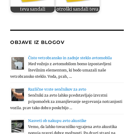
teva sandali
otroški sandali teva
OBJAVE IZ BLOGOV
Čisto vetrobransko in zadnje steklo avtomobila
Med vožnjo z avtomobilom bomo izpostavljeni
številnim elementom, ki bodo umazali naše
vetrobransko steklo. Voda, prah, …
Različne vrste senčnikov za avto
Senčniki za avto lahko predstavljajo izvrstni
pripomoček za zmanjševanje segrevanja notranjosti
vozila. prav tako dobro poskrbijo …
Nasveti ob nakupu avto akustike
Vemo, da lahko tovarniško vgrajena avto akustika
ponuja precej dobre možnosti. Po drugi strani pa