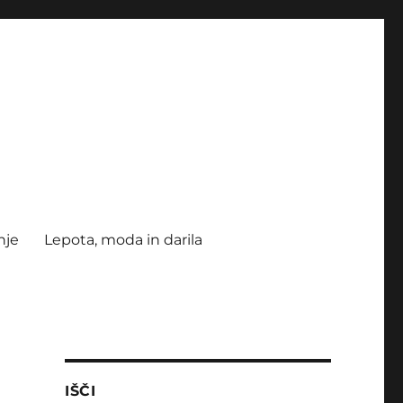
nje
Lepota, moda in darila
IŠČI