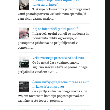
Kje najhitreje lahko kupite poceni
i
toner za printer?
Tiskanje dokumentov je za mnoge med
vami postalo povsem vsakodnevno opravilo, ki
vam sicer vzame malo …
Kaj so infrardeči grelni paneli?
Infrardeči grelni paneli so moderna in
učinkovita oblika ogrevanja, ki
postopoma pridobiva na priljubljenosti v
domovih …
Več tovornega prostora za naš avto
Če že nekaj časa vozimo, smo se
sigurno srečali s težavo premajhnega
prtljažnika v našem avtu. …
Čemu služijo pregradne mreže za avto
in kako izbrati pravo?
Če v prtljažniku osebnega vozila ali v
svojem tovornem kombiju pogosto prevažate
različne vrste tovora, potem …