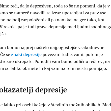
šimo reči, da je depresiven, toda to še ne pomeni, da je v
 smo se namreč navadili ta izraz uporabljati za prav vse
mo najbolj razpoloženi ali pa nam kaj ne gre tako, kot
. V resnici pa je tudi prava depresija med ljudmi sodobneg
jša.
vam bomo najprej naštelo najpogostejše vsakodnevne
 Če se
znaki depresije
povezani tudi z vami, potem je
ustrezno ukrepate. Ponudili vam bomo odlično rešitev, na
m se lahko obrnete in kaj vam na tem mestu ponujajo.
okazatelji depresije
se lahko pri osebi kažejo v številnih možnih oblikah. Med