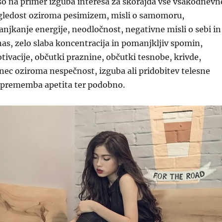
o na primer izguba interesa za skorajda vse vsakodnevn
ogledost oziroma pesimizem, misli o samomoru,
njkanje energije, neodločnost, negativne misli o sebi in
 nas, zelo slaba koncentracija in pomanjkljiv spomin,
vacije, občutki praznine, občutki tesnobe, krivde,
nec oziroma nespečnost, izguba ali pridobitev telesne
 sprememba apetita ter podobno.