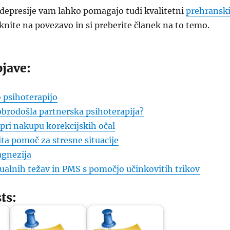
 depresije vam lahko pomagajo tudi kvalitetni
prehransk
iknite na povezavo in si preberite članek na to temo.
jave:
 psihoterapijo
obrodošla partnerska psihoterapija?
 pri nakupu korekcijskih očal
ita pomoč za stresne situacije
gnezija
ualnih težav in PMS s pomočjo učinkovitih trikov
ts: