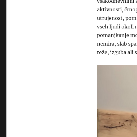
vsakodnevnimi s
aktivnosti, črn
utrujenost, poma
vseh ljudi okoli
pomanjkanje moti
nemira, slab spa
teže, izguba ali