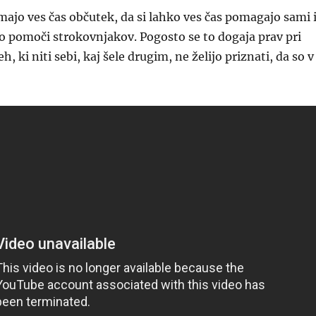
imajo ves čas občutek, da si lahko ves čas pomagajo sami 
o pomoči strokovnjakov. Pogosto se to dogaja prav pri
h, ki niti sebi, kaj šele drugim, ne želijo priznati, da so v