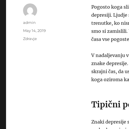
Pogosto koga sli
depresiji. Ljudje
Author
admin
trenutke, ko nis
Posted
May 14, 2019
smo si zamislili
on
Categories
Zdravje
časa vse pogoste
V nadaljevanju 
znake depresije.
skrajni čas, da 
koga oziroma ka
Tipični p
Znaki depresije 