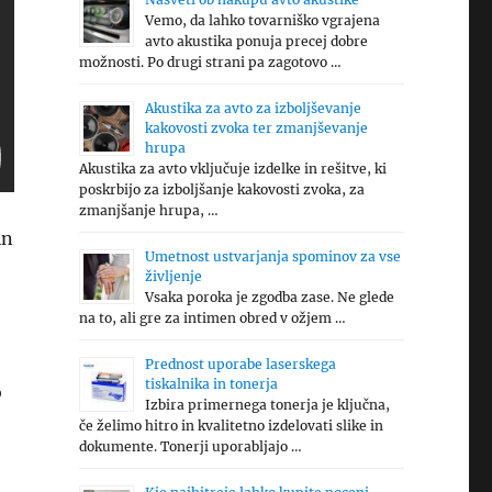
Vemo, da lahko tovarniško vgrajena
avto akustika ponuja precej dobre
možnosti. Po drugi strani pa zagotovo …
Akustika za avto za izboljševanje
kakovosti zvoka ter zmanjševanje
hrupa
Akustika za avto vključuje izdelke in rešitve, ki
poskrbijo za izboljšanje kakovosti zvoka, za
zmanjšanje hrupa, …
in
Umetnost ustvarjanja spominov za vse
življenje
Vsaka poroka je zgodba zase. Ne glede
na to, ali gre za intimen obred v ožjem …
Prednost uporabe laserskega
tiskalnika in tonerja
o
Izbira primernega tonerja je ključna,
če želimo hitro in kvalitetno izdelovati slike in
dokumente. Tonerji uporabljajo …