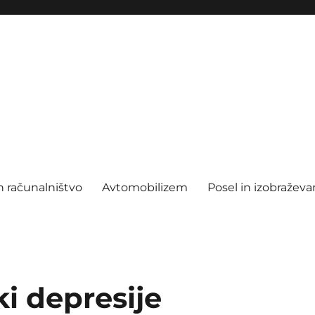
n računalništvo
Avtomobilizem
Posel in izobraževa
i depresije