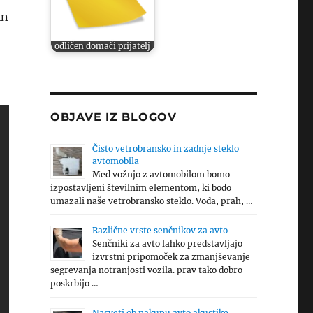
in
odličen domači prijatelj
OBJAVE IZ BLOGOV
Čisto vetrobransko in zadnje steklo
avtomobila
Med vožnjo z avtomobilom bomo
izpostavljeni številnim elementom, ki bodo
umazali naše vetrobransko steklo. Voda, prah, …
Različne vrste senčnikov za avto
Senčniki za avto lahko predstavljajo
izvrstni pripomoček za zmanjševanje
segrevanja notranjosti vozila. prav tako dobro
poskrbijo …
Nasveti ob nakupu avto akustike