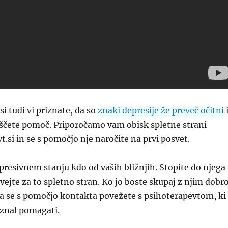
si tudi vi priznate, da so
znaki depresije že preveč očitni
iščete pomoč. Priporočamo vam obisk spletne strani
.si in se s pomočjo nje naročite na prvi posvet.
presivnem stanju kdo od vaših bližnjih. Stopite do njega
vejte za to spletno stran. Ko jo boste skupaj z njim dobr
, da se s pomočjo kontakta povežete s psihoterapevtom, ki
 znal pomagati.