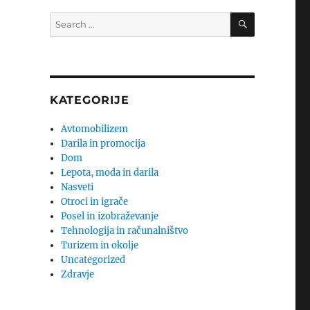
SEARCH
Search
for:
KATEGORIJE
Avtomobilizem
Darila in promocija
Dom
Lepota, moda in darila
Nasveti
Otroci in igrače
Posel in izobraževanje
Tehnologija in računalništvo
Turizem in okolje
Uncategorized
Zdravje