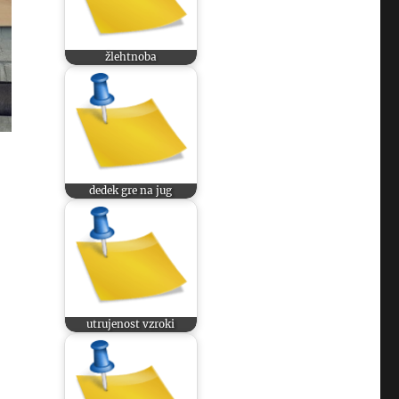
žlehtnoba
dedek gre na jug
utrujenost vzroki