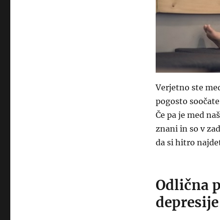
Verjetno ste med
pogosto soočate.
Če pa je med naš
znani in so v za
da si hitro naj
Odlična 
depresije