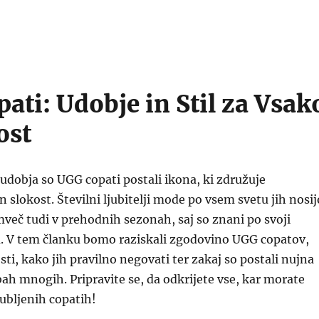
ati: Udobje in Stil za Vsak
ost
udobja so UGG copati postali ikona, ki združuje
 slokost. Številni ljubitelji mode po vsem svetu jih nosij
mveč tudi v prehodnih sezonah, saj so znani po svoji
u. V tem članku bomo raziskali zgodovino UGG copatov,
sti, kako jih pravilno negovati ter zakaj so postali nujna
bah mnogih. Pripravite se, da odkrijete vse, kar morate
jubljenih copatih!