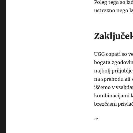
Poleg tega so iz
ustrezno nego la
Zaključe
UGG copati so ve
bogata zgodovina
najbolj priljublj
na sprehodu ali 
iščemo v vsakdan
kombinacijami la
brezčasni privla
“`