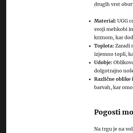
drugih vrst obutv
Material:
UGG cop
svoji mehkobi in
krznom, kar dod
Toplota:
Zaradi n
izjemno topli, ka
Udobje:
Oblikova
dolgotrajno noše
Različne oblike 
barvah, kar omog
Pogosti mo
Na trgu je na vo