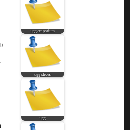
ugg emporium
ti
a
ugg shoes
ugg
i