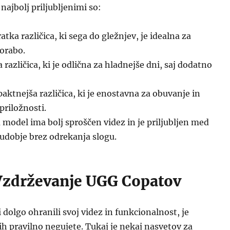
najbolj priljubljenimi so:
atka različica, ki sega do gležnjev, je idealna za
orabo.
a različica, ki je odlična za hladnejše dni, saj dodatno
ktnejša različica, ki je enostavna za obuvanje in
priložnosti.
 model ima bolj sproščen videz in je priljubljen med
o udobje brez odrekanja slogu.
Vzdrževanje UGG Copatov
 dolgo ohranili svoj videz in funkcionalnost, je
 pravilno negujete. Tukaj je nekaj nasvetov za