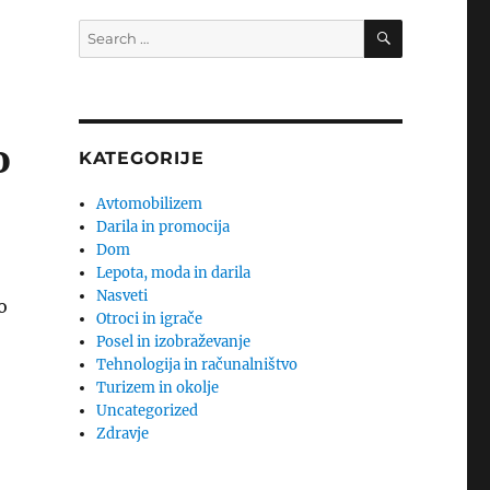
SEARCH
Search
for:
o
KATEGORIJE
Avtomobilizem
Darila in promocija
Dom
Lepota, moda in darila
Nasveti
o
Otroci in igrače
Posel in izobraževanje
Tehnologija in računalništvo
Turizem in okolje
Uncategorized
Zdravje