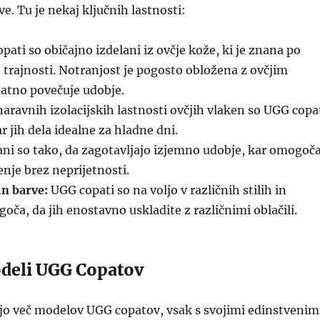
e. Tu je nekaj ključnih lastnosti:
ati so običajno izdelani iz ovčje kože, ki je znana po
 trajnosti. Notranjost je pogosto obložena z ovčjim
atno povečuje udobje.
aravnih izolacijskih lastnosti ovčjih vlaken so UGG copa
r jih dela idealne za hladne dni.
ni so tako, da zagotavljajo izjemno udobje, kar omogoč
nje brez neprijetnosti.
in barve:
UGG copati so na voljo v različnih stilih in
oča, da jih enostavno uskladite z različnimi oblačili.
deli UGG Copatov
ljo več modelov UGG copatov, vsak s svojimi edinstvenim