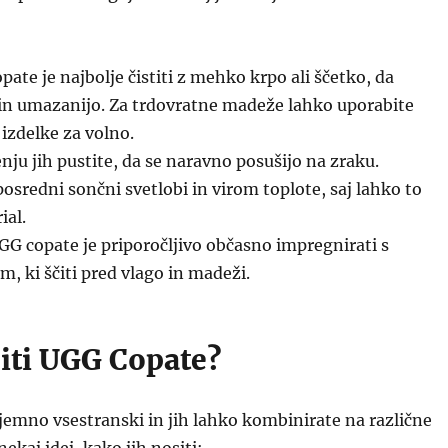
ate je najbolje čistiti z mehko krpo ali ščetko, da
 in umazanijo. Za trdovratne madeže lahko uporabite
 izdelke za volno.
ju jih pustite, da se naravno posušijo na zraku.
posredni sončni svetlobi in virom toplote, saj lahko to
ial.
G copate je priporočljivo občasno impregnirati s
, ki ščiti pred vlago in madeži.
iti UGG Copate?
jemno vsestranski in jih lahko kombinirate na različne