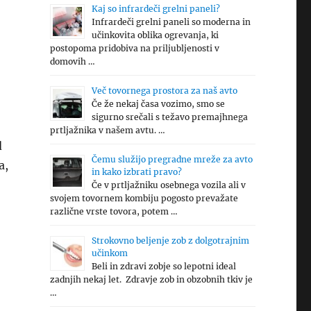
Kaj so infrardeči grelni paneli?
Infrardeči grelni paneli so moderna in
učinkovita oblika ogrevanja, ki
postopoma pridobiva na priljubljenosti v
domovih …
Več tovornega prostora za naš avto
Če že nekaj časa vozimo, smo se
sigurno srečali s težavo premajhnega
prtljažnika v našem avtu. …
d
Čemu služijo pregradne mreže za avto
a,
in kako izbrati pravo?
Če v prtljažniku osebnega vozila ali v
svojem tovornem kombiju pogosto prevažate
različne vrste tovora, potem …
Strokovno beljenje zob z dolgotrajnim
učinkom
Beli in zdravi zobje so lepotni ideal
zadnjih nekaj let. Zdravje zob in obzobnih tkiv je
…