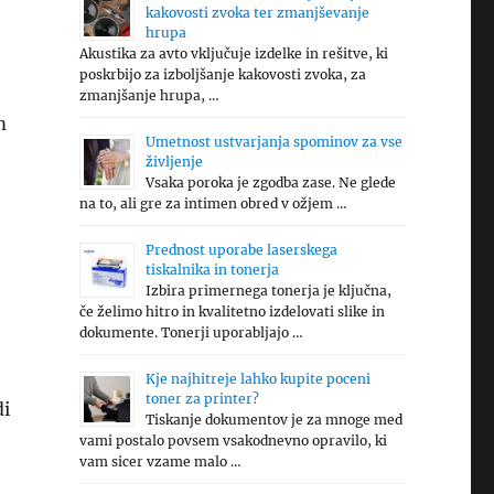
kakovosti zvoka ter zmanjševanje
hrupa
Akustika za avto vključuje izdelke in rešitve, ki
poskrbijo za izboljšanje kakovosti zvoka, za
zmanjšanje hrupa, …
m
Umetnost ustvarjanja spominov za vse
življenje
Vsaka poroka je zgodba zase. Ne glede
na to, ali gre za intimen obred v ožjem …
Prednost uporabe laserskega
tiskalnika in tonerja
Izbira primernega tonerja je ključna,
če želimo hitro in kvalitetno izdelovati slike in
dokumente. Tonerji uporabljajo …
Kje najhitreje lahko kupite poceni
toner za printer?
di
Tiskanje dokumentov je za mnoge med
vami postalo povsem vsakodnevno opravilo, ki
vam sicer vzame malo …