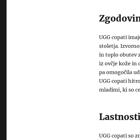
Zgodovin
UGG copati imajo
stoletja. Izvorno
in toplo obutev 
iz ovčje kože in
pa omogočila udo
UGG copati hitro
mladimi, ki so c
Lastnost
UGG copati so zn