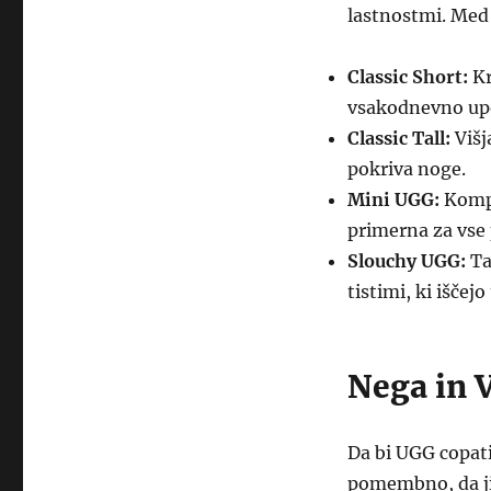
lastnostmi. Med 
Classic Short:
Kr
vsakodnevno up
Classic Tall:
Višj
pokriva noge.
Mini UGG:
Kompa
primerna za vse 
Slouchy UGG:
Ta
tistimi, ki iščej
Nega in 
Da bi UGG copati
pomembno, da jih