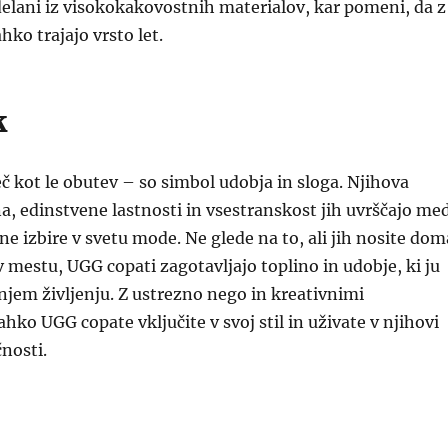
delani iz visokokakovostnih materialov, kar pomeni, da z
hko trajajo vrsto let.
k
č kot le obutev – so simbol udobja in sloga. Njihova
, edinstvene lastnosti in vsestranskost jih uvrščajo me
ene izbire v svetu mode. Ne glede na to, ali jih nosite dom
v mestu, UGG copati zagotavljajo toplino in udobje, ki ju
jem življenju. Z ustrezno nego in kreativnimi
hko UGG copate vključite v svoj stil in uživate v njihovi
čnosti.