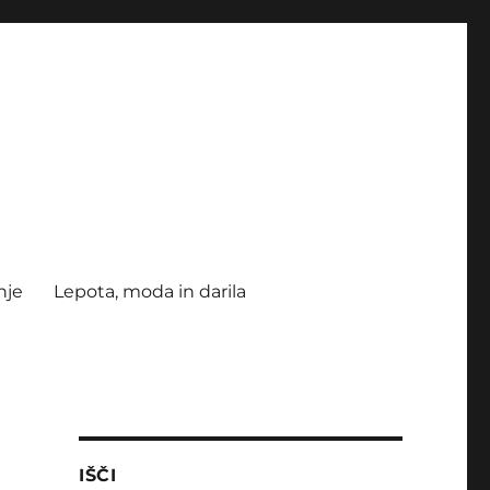
nje
Lepota, moda in darila
IŠČI