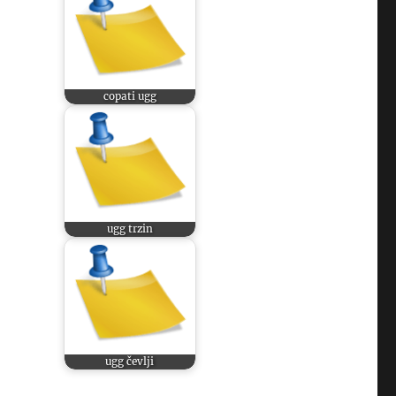
copati ugg
ugg trzin
ugg čevlji