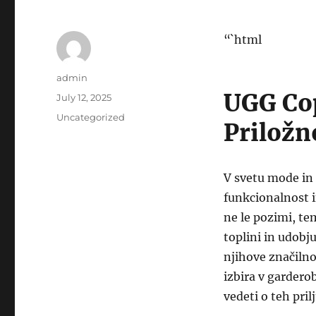
“`html
Author
admin
UGG Cop
Posted
July 12, 2025
on
Categories
Uncategorized
Priložn
V svetu mode in 
funkcionalnost in
ne le pozimi, te
toplini in udobj
njihove značilno
izbira v gardero
vedeti o teh pril