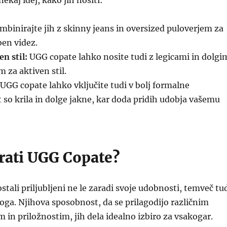
nekaj idej, kako jih nositi:
binirajte jih z skinny jeans in oversized puloverjem za
ben videz.
n stil:
UGG copate lahko nosite tudi z legicami in dolgi
 za aktiven stil.
UGG copate lahko vključite tudi v bolj formalne
 so krila in dolge jakne, kar doda pridih udobja vašemu
brati UGG Copate?
stali priljubljeni ne le zaradi svoje udobnosti, temveč tu
loga. Njihova sposobnost, da se prilagodijo različnim
n priložnostim, jih dela idealno izbiro za vsakogar.