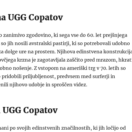
a UGG Copatov
 zanimivo zgodovino, ki sega vse do 60. let prejšnjega
 so jih nosili avstralski pastirji, ki so potrebovali udobno
za dolge ure na prostem. Njihova edinstvena konstrukcij
 ovčjega krzna je zagotavljala zaščito pred mrazom, hkrat
bno nošenje. Z vstopom na ameriški trg v 70. letih so
 pridobili priljubljenost, predvsem med surferji in
enili njihovo udobje in sproščen videz.
i UGG Copatov
ani po svojih edinstvenih značilnostih, ki jih ločijo od