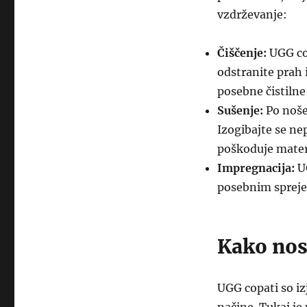
vzdrževanje:
Čiščenje:
UGG cop
odstranite prah
posebne čistilne
Sušenje:
Po nošen
Izogibajte se ne
poškoduje mater
Impregnacija:
UG
posebnim sprejem
Kako nos
UGG copati so iz