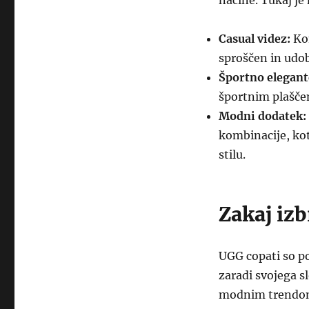
načine. Tukaj je 
Casual videz:
Kom
sproščen in udo
Športno elegante
športnim plaščem
Modni dodatek:
kombinacije, kot
stilu.
Zakaj iz
UGG copati so po
zaradi svojega s
modnim trendom i