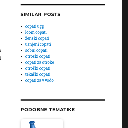
SIMILAR POSTS
copati ugg
loom copati
ženski copati
usnjeni copati
a
sobni copati
otroski copati
i
copati za otroke
otroški copati
tekaški copati
copati za v vodo
PODOBNE TEMATIKE