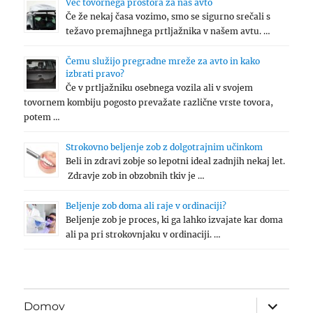
Več tovornega prostora za naš avto
Če že nekaj časa vozimo, smo se sigurno srečali s
težavo premajhnega prtljažnika v našem avtu. …
Čemu služijo pregradne mreže za avto in kako
izbrati pravo?
Če v prtljažniku osebnega vozila ali v svojem
tovornem kombiju pogosto prevažate različne vrste tovora,
potem …
Strokovno beljenje zob z dolgotrajnim učinkom
Beli in zdravi zobje so lepotni ideal zadnjih nekaj let.
Zdravje zob in obzobnih tkiv je …
Beljenje zob doma ali raje v ordinaciji?
Beljenje zob je proces, ki ga lahko izvajate kar doma
ali pa pri strokovnjaku v ordinaciji. …
expand
Domov