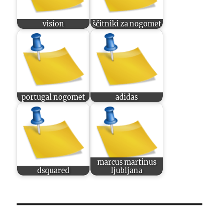
vision
ščitniki za nogomet
portugal nogomet
adidas
marcus martinus
dsquared
ljubljana