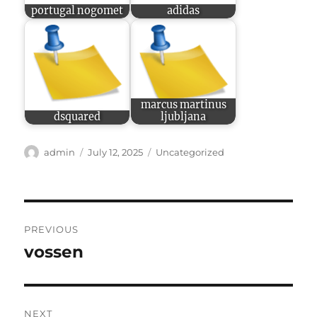
portugal nogomet
adidas
marcus martinus
dsquared
ljubljana
Author
Posted
Categories
admin
July 12, 2025
Uncategorized
on
Post
PREVIOUS
navigation
vossen
Previous
post:
NEXT