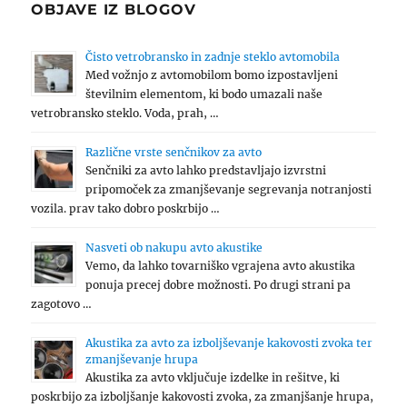
OBJAVE IZ BLOGOV
Čisto vetrobransko in zadnje steklo avtomobila
Med vožnjo z avtomobilom bomo izpostavljeni
številnim elementom, ki bodo umazali naše
vetrobransko steklo. Voda, prah, …
Različne vrste senčnikov za avto
Senčniki za avto lahko predstavljajo izvrstni
pripomoček za zmanjševanje segrevanja notranjosti
vozila. prav tako dobro poskrbijo …
Nasveti ob nakupu avto akustike
Vemo, da lahko tovarniško vgrajena avto akustika
ponuja precej dobre možnosti. Po drugi strani pa
zagotovo …
Akustika za avto za izboljševanje kakovosti zvoka ter
zmanjševanje hrupa
Akustika za avto vključuje izdelke in rešitve, ki
poskrbijo za izboljšanje kakovosti zvoka, za zmanjšanje hrupa,