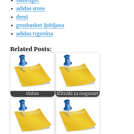
slazenger
adidas store
dresi
grosbasket ljubljana
adidas trgovina
Related Posts:
vision
ščitniki za nogomet