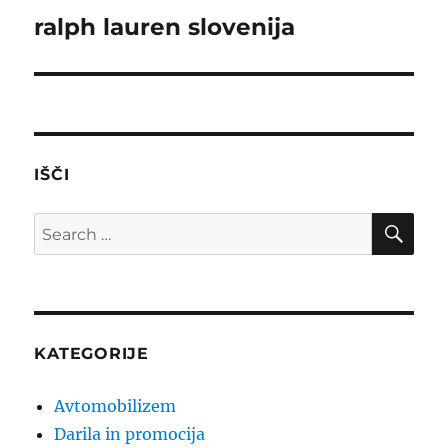
ralph lauren slovenija
Next
post:
IŠČI
SE
Search
for:
KATEGORIJE
Avtomobilizem
Darila in promocija