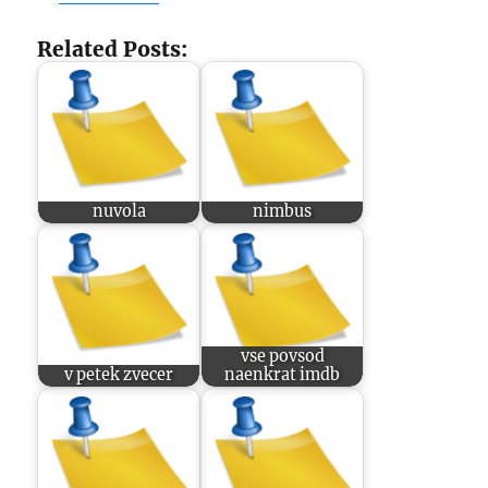
Related Posts:
nuvola
nimbus
vse povsod
v petek zvecer
naenkrat imdb