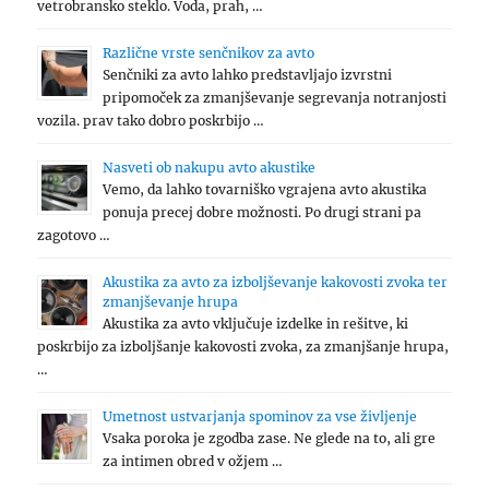
vetrobransko steklo. Voda, prah, …
Različne vrste senčnikov za avto
Senčniki za avto lahko predstavljajo izvrstni
pripomoček za zmanjševanje segrevanja notranjosti
vozila. prav tako dobro poskrbijo …
Nasveti ob nakupu avto akustike
Vemo, da lahko tovarniško vgrajena avto akustika
ponuja precej dobre možnosti. Po drugi strani pa
zagotovo …
Akustika za avto za izboljševanje kakovosti zvoka ter
zmanjševanje hrupa
Akustika za avto vključuje izdelke in rešitve, ki
poskrbijo za izboljšanje kakovosti zvoka, za zmanjšanje hrupa,
…
Umetnost ustvarjanja spominov za vse življenje
Vsaka poroka je zgodba zase. Ne glede na to, ali gre
za intimen obred v ožjem …