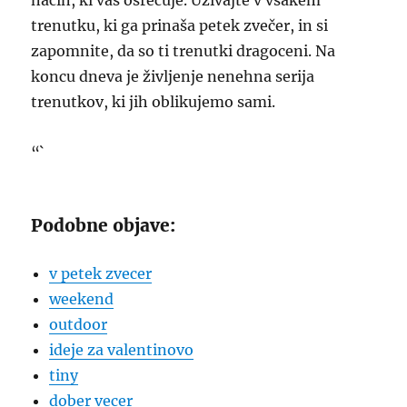
način, ki vas osrečuje. Uživajte v vsakem
trenutku, ki ga prinaša petek zvečer, in si
zapomnite, da so ti trenutki dragoceni. Na
koncu dneva je življenje nenehna serija
trenutkov, ki jih oblikujemo sami.
“`
Podobne objave:
v petek zvecer
weekend
outdoor
ideje za valentinovo
tiny
dober vecer