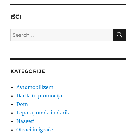
IŠČI
SE
Search
for:
KATEGORIJE
Avtomobilizem
Darila in promocija
Dom
Lepota, moda in darila
Nasveti
Otroci in igrače