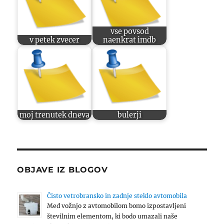
vse povsod
v petek zvecer
naenkrat imdb
moj trenutek dneva
bulerji
OBJAVE IZ BLOGOV
Čisto vetrobransko in zadnje steklo avtomobila
Med vožnjo z avtomobilom bomo izpostavljeni
številnim elementom, ki bodo umazali naše