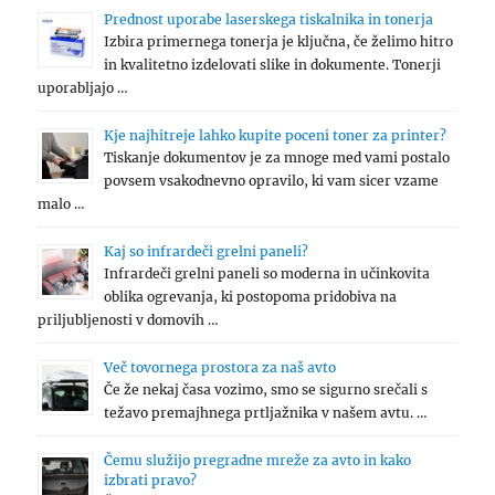
Prednost uporabe laserskega tiskalnika in tonerja
Izbira primernega tonerja je ključna, če želimo hitro
in kvalitetno izdelovati slike in dokumente. Tonerji
uporabljajo …
Kje najhitreje lahko kupite poceni toner za printer?
Tiskanje dokumentov je za mnoge med vami postalo
povsem vsakodnevno opravilo, ki vam sicer vzame
malo …
Kaj so infrardeči grelni paneli?
Infrardeči grelni paneli so moderna in učinkovita
oblika ogrevanja, ki postopoma pridobiva na
priljubljenosti v domovih …
Več tovornega prostora za naš avto
Če že nekaj časa vozimo, smo se sigurno srečali s
težavo premajhnega prtljažnika v našem avtu. …
Čemu služijo pregradne mreže za avto in kako
izbrati pravo?