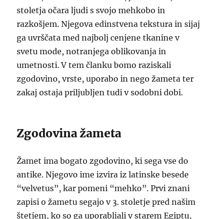
stoletja očara ljudi s svojo mehkobo in
razkošjem. Njegova edinstvena tekstura in sijaj
ga uvrščata med najbolj cenjene tkanine v
svetu mode, notranjega oblikovanja in
umetnosti. V tem članku bomo raziskali
zgodovino, vrste, uporabo in nego žameta ter
zakaj ostaja priljubljen tudi v sodobni dobi.
Zgodovina žameta
Žamet ima bogato zgodovino, ki sega vse do
antike. Njegovo ime izvira iz latinske besede
“velvetus”, kar pomeni “mehko”. Prvi znani
zapisi o žametu segajo v 3. stoletje pred našim
štetjem, ko so ga uporabljali v starem Egiptu,