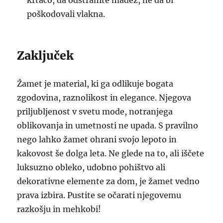
krtačo, da odstranite madež, ne da bi
poškodovali vlakna.
Zaključek
Žamet je material, ki ga odlikuje bogata
zgodovina, raznolikost in elegance. Njegova
priljubljenost v svetu mode, notranjega
oblikovanja in umetnosti ne upada. S pravilno
nego lahko žamet ohrani svojo lepoto in
kakovost še dolga leta. Ne glede na to, ali iščete
luksuzno obleko, udobno pohištvo ali
dekorativne elemente za dom, je žamet vedno
prava izbira. Pustite se očarati njegovemu
razkošju in mehkobi!