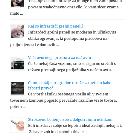
Tiskanje dokumentov je za mnoge med vami postalo
povsem vsakodnevno opravilo, ki vam sicer vzame
malo …
Kaj so infrardeči grelni paneli?
Infrardeči grelni paneli so moderna in učinkovita
oblika ogrevanja, ki postopoma pridobiva na
priljubljenosti v domovih …
Več tovornega prostora za naš avto
Če že nekaj časa vozimo, smo se sigurno srečali s
težavo premajhnega prtljažnika v našem avtu. …
Čemu služijo pregradne mreže za avto in kako
izbrati pravo?
Če v prtljažniku osebnega vozila ali v svojem
tovornem kombiju pogosto prevažate različne vrste tovora,
potem …
Strokovno beljenje zob z dolgotrajnim učinkom
Beli in zdravi zobje so lepotni ideal zadnjih nekaj let.
Zdravje zob in obzobnih tkiv je …