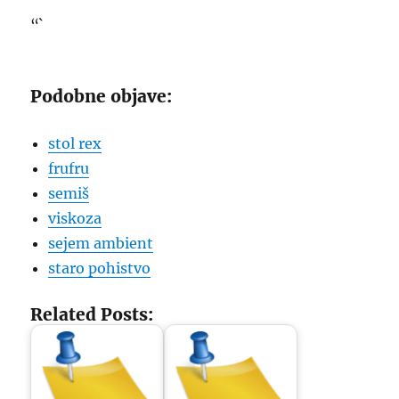
“`
Podobne objave:
stol rex
frufru
semiš
viskoza
sejem ambient
staro pohistvo
Related Posts: