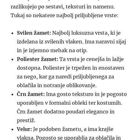
razlikujejo po sestavi, teksturi in namenu.
Tukaj so nekatere najbolj priljubljene vrste:
Svilen žamet:
Najbolj luksuzna vrsta, ki je
izdelana iz svilenih vlaken. Ima naravni sijaj
in je izjemno mehak na otip.
Poliester žamet:
Ta vrsta je cenejša in lažje
dostopna. Poliester je trpežen in enostaven
za nego, kar ga naredi priljubljenega za
oblačila in notranje oblikovanje.
Črn žamet:
Ima gosto teksturo in je pogosto
uporabljen v formalni obleki ter kostumih.
Črn žamet dodatno poudari eleganco in
prestiž.
Velur:
Je podoben žametu, a ima krajše
vlakna. Pogosto se uporablja za oblačila in