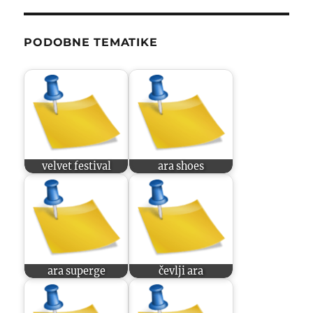
PODOBNE TEMATIKE
velvet festival
ara shoes
ara superge
čevlji ara