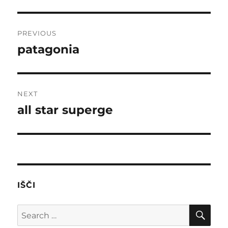
Post
PREVIOUS
navigation
patagonia
Previous
post:
NEXT
all star superge
Next
post:
IŠČI
SE
Search
for: