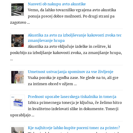
Nasveti ob nakupu avto akustike
Vemo, da lahko tovarniško vgrajena avto akustika
ponuja precej dobre možnosti. Po drugi strani pa
zagotovo …
Akustika za avto za izboljševanje kakovosti zvoka ter
zmanjševanje hrupa
Akustika za avto vključuje izdelke in rešitve, ki
poskrbijo za izboljšanje kakovosti zvoka, za zmanjšanje hrupa,
…
Umetnost ustvarjanja spominov za vse življenje
Vsaka poroka je zgodba zase. Ne glede na to, ali gre
za intimen obred v ožjem …
Prednost uporabe laserskega tiskalnika in tonerja
Izbira primernega tonerja je ključna, če želimo hitro
in kvalitetno izdelovati slike in dokumente. Tonerji
uporabljajo …
Kje najhitreje lahko kupite poceni toner za printer?