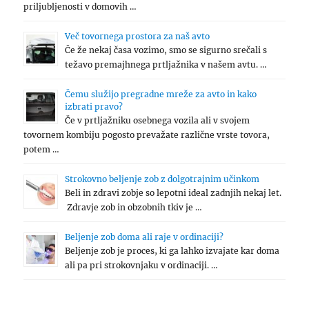
priljubljenosti v domovih …
Več tovornega prostora za naš avto
Če že nekaj časa vozimo, smo se sigurno srečali s
težavo premajhnega prtljažnika v našem avtu. …
Čemu služijo pregradne mreže za avto in kako
izbrati pravo?
Če v prtljažniku osebnega vozila ali v svojem
tovornem kombiju pogosto prevažate različne vrste tovora,
potem …
Strokovno beljenje zob z dolgotrajnim učinkom
Beli in zdravi zobje so lepotni ideal zadnjih nekaj let.
Zdravje zob in obzobnih tkiv je …
Beljenje zob doma ali raje v ordinaciji?
Beljenje zob je proces, ki ga lahko izvajate kar doma
ali pa pri strokovnjaku v ordinaciji. …