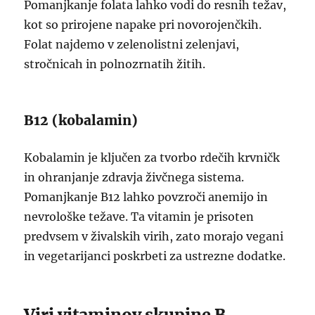
Pomanjkanje folata lahko vodi do resnih težav,
kot so prirojene napake pri novorojenčkih.
Folat najdemo v zelenolistni zelenjavi,
stročnicah in polnozrnatih žitih.
B12 (kobalamin)
Kobalamin je ključen za tvorbo rdečih krvničk
in ohranjanje zdravja živčnega sistema.
Pomanjkanje B12 lahko povzroči anemijo in
nevrološke težave. Ta vitamin je prisoten
predvsem v živalskih virih, zato morajo vegani
in vegetarijanci poskrbeti za ustrezne dodatke.
Viri vitaminov skupine B