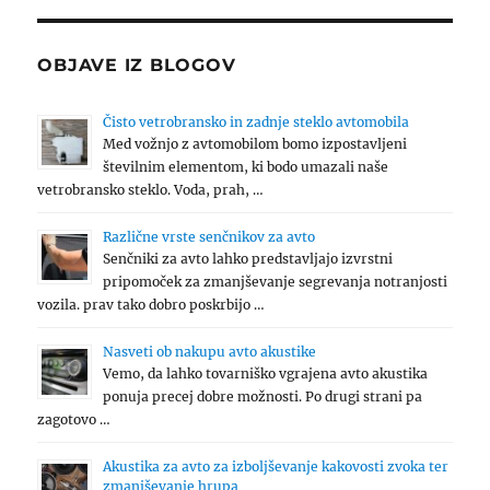
OBJAVE IZ BLOGOV
Čisto vetrobransko in zadnje steklo avtomobila
Med vožnjo z avtomobilom bomo izpostavljeni
številnim elementom, ki bodo umazali naše
vetrobransko steklo. Voda, prah, …
Različne vrste senčnikov za avto
Senčniki za avto lahko predstavljajo izvrstni
pripomoček za zmanjševanje segrevanja notranjosti
vozila. prav tako dobro poskrbijo …
Nasveti ob nakupu avto akustike
Vemo, da lahko tovarniško vgrajena avto akustika
ponuja precej dobre možnosti. Po drugi strani pa
zagotovo …
Akustika za avto za izboljševanje kakovosti zvoka ter
zmanjševanje hrupa