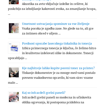
Akustika za avto vključuje izdelke in rešitve, ki
poskrbijo za izboljšanje kakovosti zvoka, za zmanjšanje hrupa,
…
Umetnost ustvarjanja spominov za vse življenje
Vsaka poroka je zgodba zase. Ne glede na to, ali gre
za intimen obred v ožjem …
Prednost uporabe laserskega tiskalnika in tonerja
Izbira primernega tonerja je ključna, če želimo hitro
in kvalitetno izdelovati slike in dokumente. Tonerji
uporabljajo …
Kje najhitreje lahko kupite poceni toner za printer?
Tiskanje dokumentov je za mnoge med vami postalo
povsem vsakodnevno opravilo, ki vam sicer vzame
malo …
Kaj so infrardeči grelni paneli?
Infrardeči grelni paneli so moderna in učinkovita
oblika ogrevanja, ki postopoma pridobiva na