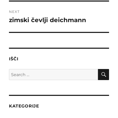
NEXT
zimski čevlji deichmann
Next
post:
IŠČI
SE
Search
for:
KATEGORIJE