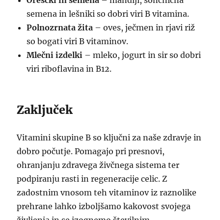
Oreščki in semena
– mandlji, sončnična
semena in lešniki so dobri viri B vitamina.
Polnozrnata žita
– oves, ječmen in rjavi riž
so bogati viri B vitaminov.
Mlečni izdelki
– mleko, jogurt in sir so dobri
viri riboflavina in B12.
Zaključek
Vitamini skupine B so ključni za naše zdravje in
dobro počutje. Pomagajo pri presnovi,
ohranjanju zdravega živčnega sistema ter
podpiranju rasti in regeneracije celic. Z
zadostnim vnosom teh vitaminov iz raznolike
prehrane lahko izboljšamo kakovost svojega