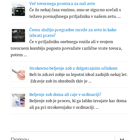
Več tovornega prostora za naš avto
Če že nekaj časa vozimo, smo se sigurno srečali s
težavo premajhnega prtljažnika v našem avtu. …
Čemu služijo pregradne mreže za avto in kako
izbrati pravo?
Če v prtljažniku osebnega vozila ali v svojem
tovornem kombiju pogosto prevažate različne vrste tovora,
potem …
Strokovno beljenje zob z dolgotrajnim učinkom
Beli in zdravi zobje so lepotni ideal zadnjih nekaj let.
Zdravje zob in obzobnih tkiv je …
Beljenje zob doma ali raje v ordinaciji?
Beljenje zob je proces, ki ga lahko izvajate kar doma
ali pa pri strokovnjaku v ordinaciji. …
expand
Domov