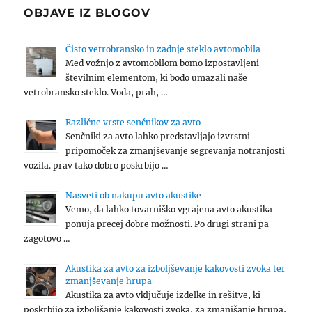
OBJAVE IZ BLOGOV
Čisto vetrobransko in zadnje steklo avtomobila
Med vožnjo z avtomobilom bomo izpostavljeni
številnim elementom, ki bodo umazali naše
vetrobransko steklo. Voda, prah, …
Različne vrste senčnikov za avto
Senčniki za avto lahko predstavljajo izvrstni
pripomoček za zmanjševanje segrevanja notranjosti
vozila. prav tako dobro poskrbijo …
Nasveti ob nakupu avto akustike
Vemo, da lahko tovarniško vgrajena avto akustika
ponuja precej dobre možnosti. Po drugi strani pa
zagotovo …
Akustika za avto za izboljševanje kakovosti zvoka ter
zmanjševanje hrupa
Akustika za avto vključuje izdelke in rešitve, ki
poskrbijo za izboljšanje kakovosti zvoka, za zmanjšanje hrupa,