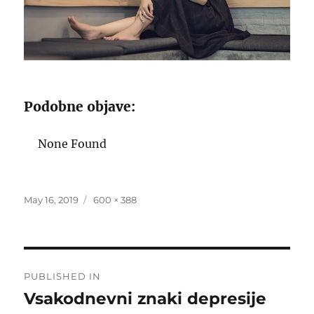
Podobne objave:
None Found
Posted
Full
May 16, 2019
600 × 388
on
size
Post
PUBLISHED IN
navigation
Vsakodnevni znaki depresije