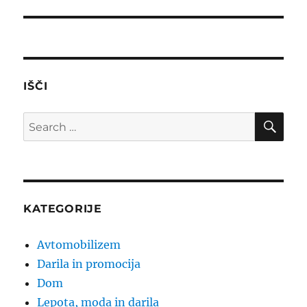
IŠČI
SE
Search
for:
KATEGORIJE
Avtomobilizem
Darila in promocija
Dom
Lepota, moda in darila