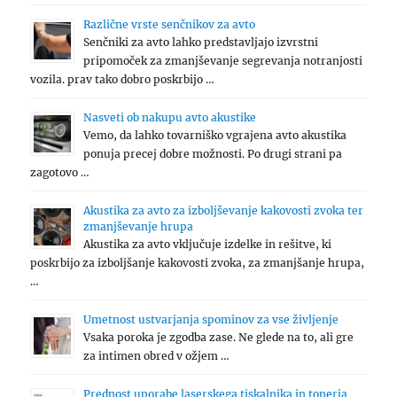
Različne vrste senčnikov za avto
Senčniki za avto lahko predstavljajo izvrstni
pripomoček za zmanjševanje segrevanja notranjosti
vozila. prav tako dobro poskrbijo …
Nasveti ob nakupu avto akustike
Vemo, da lahko tovarniško vgrajena avto akustika
ponuja precej dobre možnosti. Po drugi strani pa
zagotovo …
Akustika za avto za izboljševanje kakovosti zvoka ter
zmanjševanje hrupa
Akustika za avto vključuje izdelke in rešitve, ki
poskrbijo za izboljšanje kakovosti zvoka, za zmanjšanje hrupa,
…
Umetnost ustvarjanja spominov za vse življenje
Vsaka poroka je zgodba zase. Ne glede na to, ali gre
za intimen obred v ožjem …
Prednost uporabe laserskega tiskalnika in tonerja