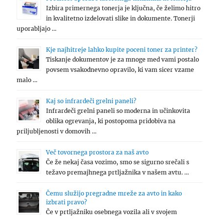
Izbira primernega tonerja je ključna, če želimo hitro
in kvalitetno izdelovati slike in dokumente. Tonerji
uporabljajo …
Kje najhitreje lahko kupite poceni toner za printer?
Tiskanje dokumentov je za mnoge med vami postalo
povsem vsakodnevno opravilo, ki vam sicer vzame
malo …
Kaj so infrardeči grelni paneli?
Infrardeči grelni paneli so moderna in učinkovita
oblika ogrevanja, ki postopoma pridobiva na
priljubljenosti v domovih …
Več tovornega prostora za naš avto
Če že nekaj časa vozimo, smo se sigurno srečali s
težavo premajhnega prtljažnika v našem avtu. …
Čemu služijo pregradne mreže za avto in kako
izbrati pravo?
Če v prtljažniku osebnega vozila ali v svojem