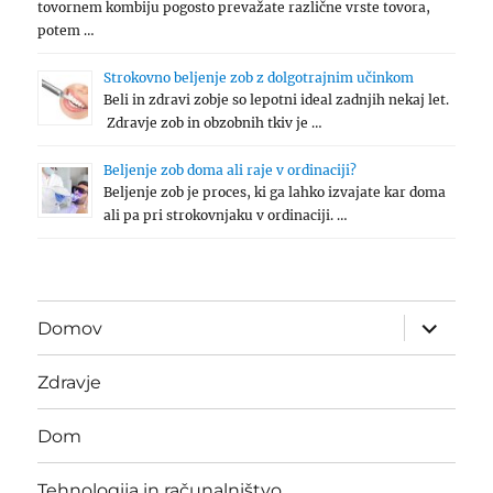
tovornem kombiju pogosto prevažate različne vrste tovora,
potem …
Strokovno beljenje zob z dolgotrajnim učinkom
Beli in zdravi zobje so lepotni ideal zadnjih nekaj let.
Zdravje zob in obzobnih tkiv je …
Beljenje zob doma ali raje v ordinaciji?
Beljenje zob je proces, ki ga lahko izvajate kar doma
ali pa pri strokovnjaku v ordinaciji. …
expand
Domov
child
menu
Zdravje
Dom
Tehnologija in računalništvo