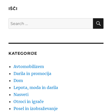
IŠČI
SE
Search
for:
KATEGORIJE
Avtomobilizem
Darila in promocija
Dom
Lepota, moda in darila
Nasveti
Otroci in igrače
Posel in izobraževanje