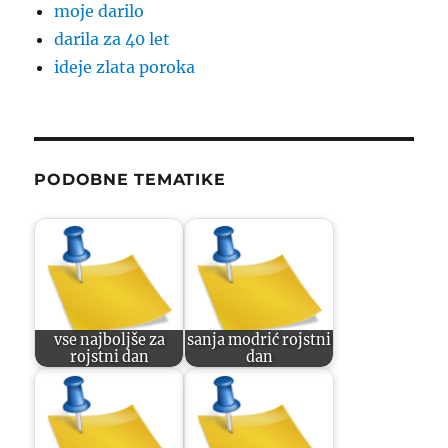
moje darilo
darila za 40 let
ideje zlata poroka
PODOBNE TEMATIKE
vse najboljše za
sanja modrić rojstni
rojstni dan
dan