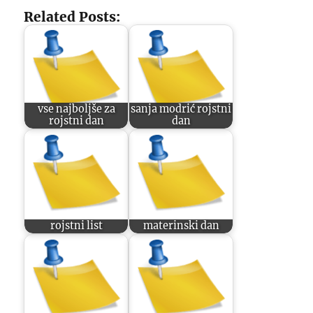
Related Posts:
vse najboljše za
sanja modrić rojstni
rojstni dan
dan
rojstni list
materinski dan