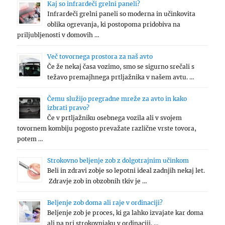
Kaj so infrardeči grelni paneli?
Infrardeči grelni paneli so moderna in učinkovita
oblika ogrevanja, ki postopoma pridobiva na
priljubljenosti v domovih …
Več tovornega prostora za naš avto
Če že nekaj časa vozimo, smo se sigurno srečali s
težavo premajhnega prtljažnika v našem avtu. …
Čemu služijo pregradne mreže za avto in kako
izbrati pravo?
Če v prtljažniku osebnega vozila ali v svojem
tovornem kombiju pogosto prevažate različne vrste tovora,
potem …
Strokovno beljenje zob z dolgotrajnim učinkom
Beli in zdravi zobje so lepotni ideal zadnjih nekaj let.
Zdravje zob in obzobnih tkiv je …
Beljenje zob doma ali raje v ordinaciji?
Beljenje zob je proces, ki ga lahko izvajate kar doma
ali pa pri strokovnjaku v ordinaciji. …