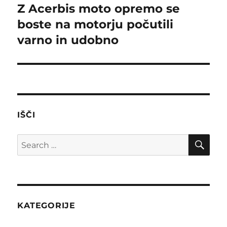
navigation
Z Acerbis moto opremo se
boste na motorju počutili
varno in udobno
IŠČI
SE
Search
for:
KATEGORIJE