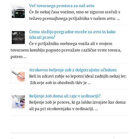
Več tovornega prostora za naš avto
Če že nekaj časa vozimo, smo se sigurno srečali s
težavo premajhnega prtljažnika v našem avtu. …
Čemu služijo pregradne mreže za avto in kako
izbrati pravo?
Če v prtljažniku osebnega vozila ali v svojem
tovornem kombiju pogosto prevažate različne vrste tovora,
potem …
Strokovno beljenje zob z dolgotrajnim učinkom
Beli in zdravi zobje so lepotni ideal zadnjih nekaj let.
Zdravje zob in obzobnih tkiv je …
Beljenje zob doma ali raje v ordinaciji?
Beljenje zob je proces, ki ga lahko izvajate kar doma
ali pa pri strokovnjaku v ordinaciji. …
expand