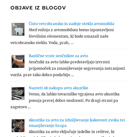
OBJAVE IZ BLOGOV
Čisto vetrobransko in zadnje steklo avtomobila
Med vožnjo z avtomobilom bomo izpostavljeni
številnim elementom, ki bodo umazali naše
vetrobransko steklo. Voda, prah, …
Različne vrste senčnikov za avto
Senčniki za avto lahko predstavljajo izvrstni
pripomoček za zmanjševanje segrevanja notranjosti
vozila. prav tako dobro poskrbijo …
Nasveti ob nakupu avto akustike
Vemo, da lahko tovarniško vgrajena avto akustika
ponuja precej dobre možnosti. Po drugi strani pa
zagotovo …
Akustika za avto za izboljševanje kakovosti zvoka ter
zmanjševanje hrupa
Akustika za avto vključuje izdelke in rešitve, ki