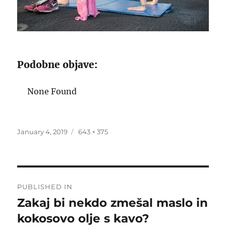
Podobne objave:
None Found
Posted
Full
January 4, 2019
643 × 375
on
size
Post
PUBLISHED IN
navigation
Zakaj bi nekdo zmešal maslo in
kokosovo olje s kavo?