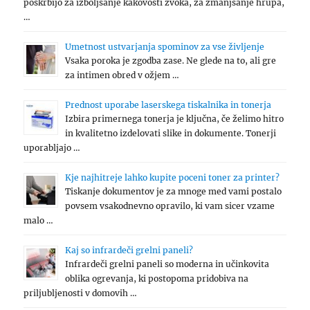
poskrbijo za izboljšanje kakovosti zvoka, za zmanjšanje hrupa,
…
Umetnost ustvarjanja spominov za vse življenje
Vsaka poroka je zgodba zase. Ne glede na to, ali gre
za intimen obred v ožjem …
Prednost uporabe laserskega tiskalnika in tonerja
Izbira primernega tonerja je ključna, če želimo hitro
in kvalitetno izdelovati slike in dokumente. Tonerji
uporabljajo …
Kje najhitreje lahko kupite poceni toner za printer?
Tiskanje dokumentov je za mnoge med vami postalo
povsem vsakodnevno opravilo, ki vam sicer vzame
malo …
Kaj so infrardeči grelni paneli?
Infrardeči grelni paneli so moderna in učinkovita
oblika ogrevanja, ki postopoma pridobiva na
priljubljenosti v domovih …