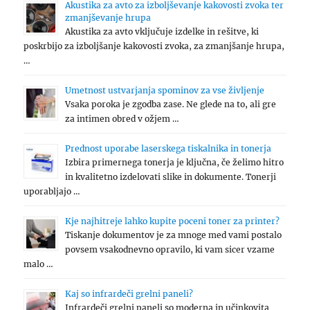
Akustika za avto za izboljševanje kakovosti zvoka ter
zmanjševanje hrupa
Akustika za avto vključuje izdelke in rešitve, ki
poskrbijo za izboljšanje kakovosti zvoka, za zmanjšanje hrupa,
…
Umetnost ustvarjanja spominov za vse življenje
Vsaka poroka je zgodba zase. Ne glede na to, ali gre
za intimen obred v ožjem …
Prednost uporabe laserskega tiskalnika in tonerja
Izbira primernega tonerja je ključna, če želimo hitro
in kvalitetno izdelovati slike in dokumente. Tonerji
uporabljajo …
Kje najhitreje lahko kupite poceni toner za printer?
Tiskanje dokumentov je za mnoge med vami postalo
povsem vsakodnevno opravilo, ki vam sicer vzame
malo …
Kaj so infrardeči grelni paneli?
Infrardeči grelni paneli so moderna in učinkovita