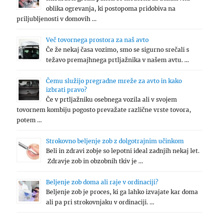
oblika ogrevanja, ki postopoma pridobiva na
priljubljenosti v domovih …
Več tovornega prostora za naš avto
Če že nekaj časa vozimo, smo se sigurno srečali s
težavo premajhnega prtljažnika v našem avtu. …
Čemu služijo pregradne mreže za avto in kako
izbrati pravo?
Če v prtljažniku osebnega vozila ali v svojem
tovornem kombiju pogosto prevažate različne vrste tovora,
potem …
Strokovno beljenje zob z dolgotrajnim učinkom
Beli in zdravi zobje so lepotni ideal zadnjih nekaj let.
Zdravje zob in obzobnih tkiv je …
Beljenje zob doma ali raje v ordinaciji?
Beljenje zob je proces, ki ga lahko izvajate kar doma
ali pa pri strokovnjaku v ordinaciji. …