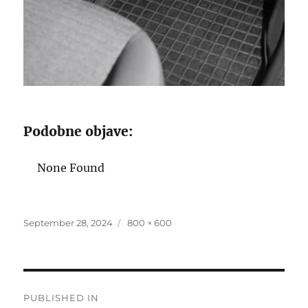
Podobne objave:
None Found
Posted
Full
September 28, 2024
800 × 600
on
size
Post
PUBLISHED IN