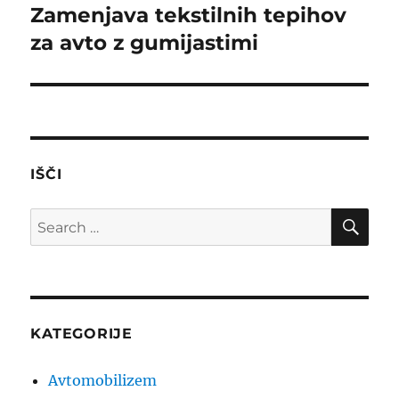
navigation
Zamenjava tekstilnih tepihov
za avto z gumijastimi
IŠČI
SE
Search
for:
KATEGORIJE
Avtomobilizem