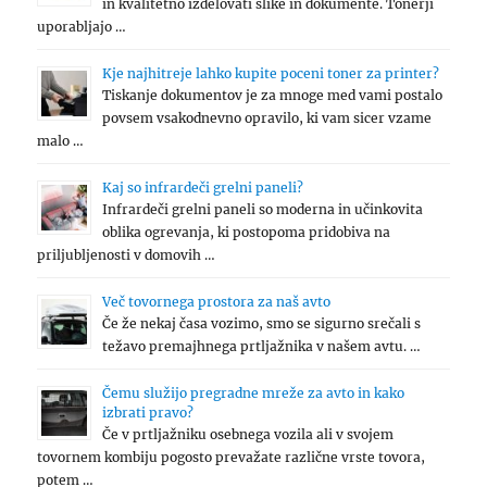
in kvalitetno izdelovati slike in dokumente. Tonerji
uporabljajo …
Kje najhitreje lahko kupite poceni toner za printer?
Tiskanje dokumentov je za mnoge med vami postalo
povsem vsakodnevno opravilo, ki vam sicer vzame
malo …
Kaj so infrardeči grelni paneli?
Infrardeči grelni paneli so moderna in učinkovita
oblika ogrevanja, ki postopoma pridobiva na
priljubljenosti v domovih …
Več tovornega prostora za naš avto
Če že nekaj časa vozimo, smo se sigurno srečali s
težavo premajhnega prtljažnika v našem avtu. …
Čemu služijo pregradne mreže za avto in kako
izbrati pravo?
Če v prtljažniku osebnega vozila ali v svojem
tovornem kombiju pogosto prevažate različne vrste tovora,
potem …