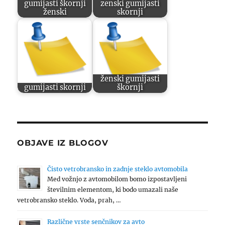
gumijasti škornji
zenski gumijasti
ženski
skornji
ženski gumijasti
gumijasti skornji
škornji
OBJAVE IZ BLOGOV
Čisto vetrobransko in zadnje steklo avtomobila
Med vožnjo z avtomobilom bomo izpostavljeni
številnim elementom, ki bodo umazali naše
vetrobransko steklo. Voda, prah, …
Različne vrste senčnikov za avto