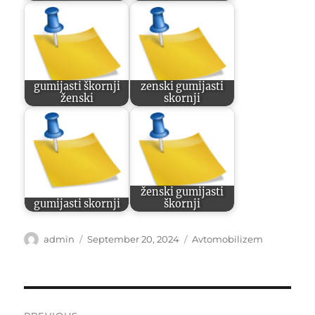
gumijasti škornji
zenski gumijasti
ženski
skornji
ženski gumijasti
gumijasti skornji
škornji
Author
Posted
Categories
admin
September 20, 2024
Avtomobilizem
on
Post