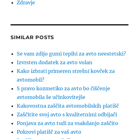
Zdravje
SIMILAR POSTS
Se vam zdijo gumi tepihi za avto neestetski?
Izvrsten dodatek za avto volan
Kako izbrati primeren strešni kovček za
avtomobil?
S pravo kozmetiko za avto bo čiščenje
avtomobila še učinkovitejše
Kakovostna zaščita avtomobilskih platišč
Zaščitite svoj avto s kvalitetnimi odbijači
Ponjava za avto tudi za vsakdanjo zaščito
Pokrovi platišč za vaš avto