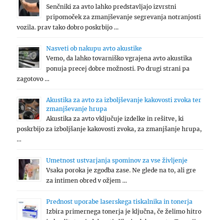
Senčniki za avto lahko predstavljajo izvrstni
pripomoček za zmanjševanje segrevanja notranjosti
vozila. prav tako dobro poskrbijo …
Nasveti ob nakupu avto akustike
Vemo, da lahko tovarniško vgrajena avto akustika
ponuja precej dobre možnosti. Po drugi strani pa
zagotovo …
Akustika za avto za izboljševanje kakovosti zvoka ter
zmanjševanje hrupa
Akustika za avto vključuje izdelke in rešitve, ki
poskrbijo za izboljšanje kakovosti zvoka, za zmanjšanje hrupa,
…
Umetnost ustvarjanja spominov za vse življenje
Vsaka poroka je zgodba zase. Ne glede na to, ali gre
za intimen obred v ožjem …
Prednost uporabe laserskega tiskalnika in tonerja
Izbira primernega tonerja je ključna, če želimo hitro