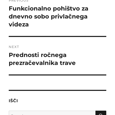
PREVIOUS
navigation
Funkcionalno pohištvo za
Previous
post:
dnevno sobo privlačnega
videza
NEXT
Prednosti ročnega
Next
post:
prezračevalnika trave
IŠČI
SE
Search