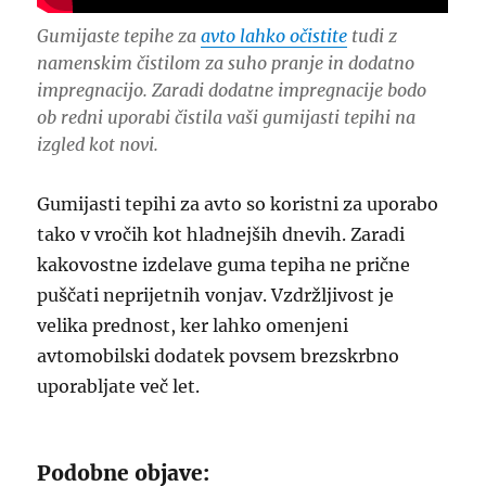
Gumijaste tepihe za
avto lahko očistite
tudi z
namenskim čistilom za suho pranje in dodatno
impregnacijo. Zaradi dodatne impregnacije bodo
ob redni uporabi čistila vaši gumijasti tepihi na
izgled kot novi.
Gumijasti tepihi za avto so koristni za uporabo
tako v vročih kot hladnejših dnevih. Zaradi
kakovostne izdelave guma tepiha ne prične
puščati neprijetnih vonjav. Vzdržljivost je
velika prednost, ker lahko omenjeni
avtomobilski dodatek povsem brezskrbno
uporabljate več let.
Podobne objave: