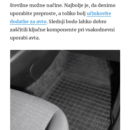
številne možne načine. Najbolje je, da denimo
uporabite preproste, a toliko bolj
učinkovite
dodatke za avto
. Slednji bodo lahko dobro
zaščitili ključne komponente pri vsakodnevni
uporabi avta.