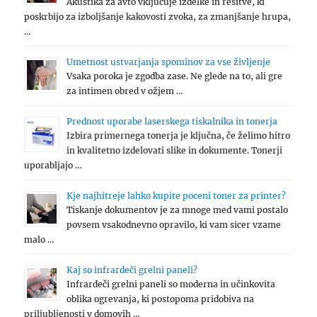
Akustika za avto vključuje izdelke in rešitve, ki
poskrbijo za izboljšanje kakovosti zvoka, za zmanjšanje hrupa,
…
Umetnost ustvarjanja spominov za vse življenje
Vsaka poroka je zgodba zase. Ne glede na to, ali gre
za intimen obred v ožjem …
Prednost uporabe laserskega tiskalnika in tonerja
Izbira primernega tonerja je ključna, če želimo hitro
in kvalitetno izdelovati slike in dokumente. Tonerji
uporabljajo …
Kje najhitreje lahko kupite poceni toner za printer?
Tiskanje dokumentov je za mnoge med vami postalo
povsem vsakodnevno opravilo, ki vam sicer vzame
malo …
Kaj so infrardeči grelni paneli?
Infrardeči grelni paneli so moderna in učinkovita
oblika ogrevanja, ki postopoma pridobiva na
priljubljenosti v domovih …