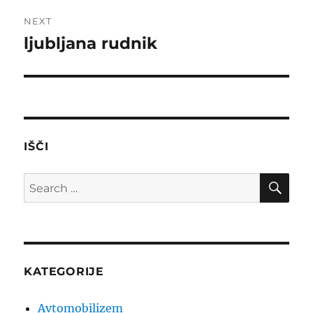
NEXT
ljubljana rudnik
Next
post:
IŠČI
SE
Search
for:
KATEGORIJE
Avtomobilizem