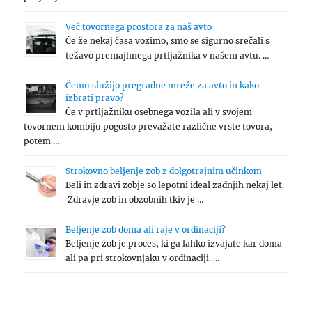
Več tovornega prostora za naš avto
Če že nekaj časa vozimo, smo se sigurno srečali s
težavo premajhnega prtljažnika v našem avtu. …
Čemu služijo pregradne mreže za avto in kako
izbrati pravo?
Če v prtljažniku osebnega vozila ali v svojem
tovornem kombiju pogosto prevažate različne vrste tovora,
potem …
Strokovno beljenje zob z dolgotrajnim učinkom
Beli in zdravi zobje so lepotni ideal zadnjih nekaj let.
Zdravje zob in obzobnih tkiv je …
Beljenje zob doma ali raje v ordinaciji?
Beljenje zob je proces, ki ga lahko izvajate kar doma
ali pa pri strokovnjaku v ordinaciji. …