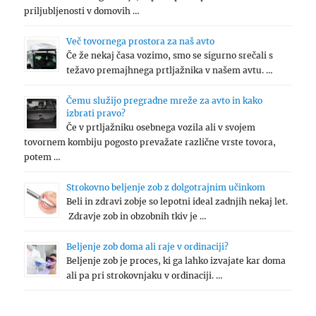
priljubljenosti v domovih …
Več tovornega prostora za naš avto
Če že nekaj časa vozimo, smo se sigurno srečali s
težavo premajhnega prtljažnika v našem avtu. …
Čemu služijo pregradne mreže za avto in kako
izbrati pravo?
Če v prtljažniku osebnega vozila ali v svojem
tovornem kombiju pogosto prevažate različne vrste tovora,
potem …
Strokovno beljenje zob z dolgotrajnim učinkom
Beli in zdravi zobje so lepotni ideal zadnjih nekaj let.
Zdravje zob in obzobnih tkiv je …
Beljenje zob doma ali raje v ordinaciji?
Beljenje zob je proces, ki ga lahko izvajate kar doma
ali pa pri strokovnjaku v ordinaciji. …