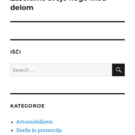
delom
IŠČI
SE
Search
for:
KATEGORIJE
Avtomobilizem
Darila in promocija