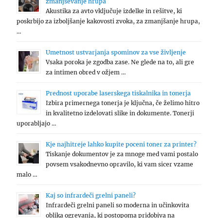
zmanjševanje hrupa
Akustika za avto vključuje izdelke in rešitve, ki
poskrbijo za izboljšanje kakovosti zvoka, za zmanjšanje hrupa,
…
Umetnost ustvarjanja spominov za vse življenje
Vsaka poroka je zgodba zase. Ne glede na to, ali gre
za intimen obred v ožjem …
Prednost uporabe laserskega tiskalnika in tonerja
Izbira primernega tonerja je ključna, če želimo hitro
in kvalitetno izdelovati slike in dokumente. Tonerji
uporabljajo …
Kje najhitreje lahko kupite poceni toner za printer?
Tiskanje dokumentov je za mnoge med vami postalo
povsem vsakodnevno opravilo, ki vam sicer vzame
malo …
Kaj so infrardeči grelni paneli?
Infrardeči grelni paneli so moderna in učinkovita
oblika ogrevanja, ki postopoma pridobiva na