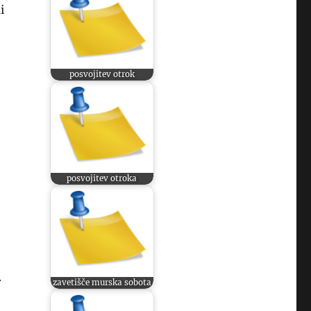
i
posvojitev otrok
posvojitev otroka
.
zavetišče murska sobota