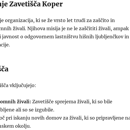
e Zavetišča Koper
e organizacija, ki se že vrsto let trudi za zaščito in
ih živali. Njihova misija je ne le zaščititi živali, ampak
i javnost o odgovornem lastništvu hišnih ljubljenčkov in
cije.
šča
tišča vključujejo:
omnih živali:
Zavetišče sprejema živali, ki so bile
ljene ali so se izgubile.
 pri iskanju novih domov za živali, ki so pripravljene n
inskem okolju.