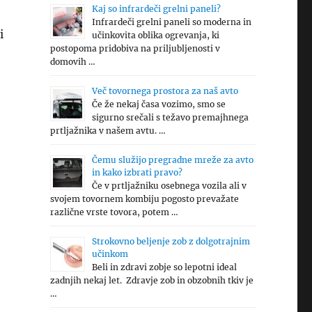
Kaj so infrardeči grelni paneli?
Infrardeči grelni paneli so moderna in
i
učinkovita oblika ogrevanja, ki
postopoma pridobiva na priljubljenosti v
domovih …
Več tovornega prostora za naš avto
Če že nekaj časa vozimo, smo se
sigurno srečali s težavo premajhnega
prtljažnika v našem avtu. …
Čemu služijo pregradne mreže za avto
in kako izbrati pravo?
Če v prtljažniku osebnega vozila ali v
svojem tovornem kombiju pogosto prevažate
različne vrste tovora, potem …
Strokovno beljenje zob z dolgotrajnim
učinkom
Beli in zdravi zobje so lepotni ideal
zadnjih nekaj let. Zdravje zob in obzobnih tkiv je
…