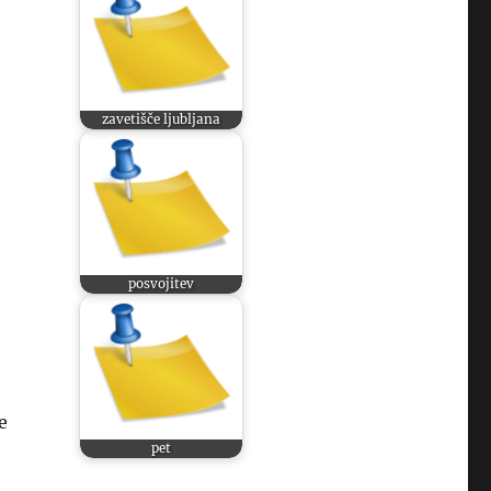
zavetišče ljubljana
posvojitev
e
pet