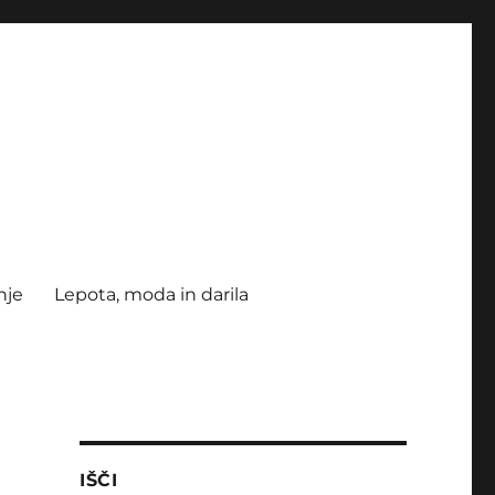
nje
Lepota, moda in darila
IŠČI