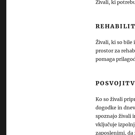
Živali, ki potre
REHABILIT
Živali, ki so bil
prostor za rehabi
pomaga prilagodi
POSVOJIT
Ko so živali pri
dogodke in dneve
spoznajo živali 
vključuje izpoln
zaposlenimi, da 