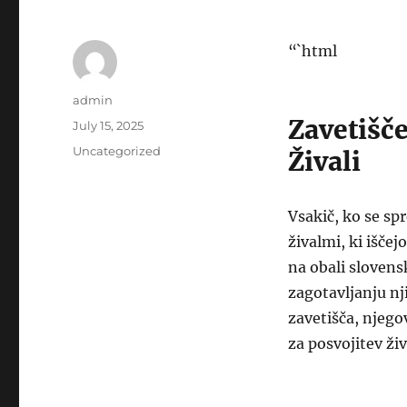
“`html
Author
admin
Zavetišč
Posted
July 15, 2025
on
Categories
Uncategorized
Živali
Vsakič, ko se s
živalmi, ki iščej
na obali slovensk
zagotavljanju nj
zavetišča, njego
za posvojitev živ