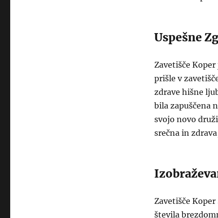
Uspešne Zg
Zavetišče Koper
prišle v zavetiš
zdrave hišne ljub
bila zapuščena na
svojo novo druži
srečna in zdrava
Izobraževa
Zavetišče Koper 
števila brezdomn