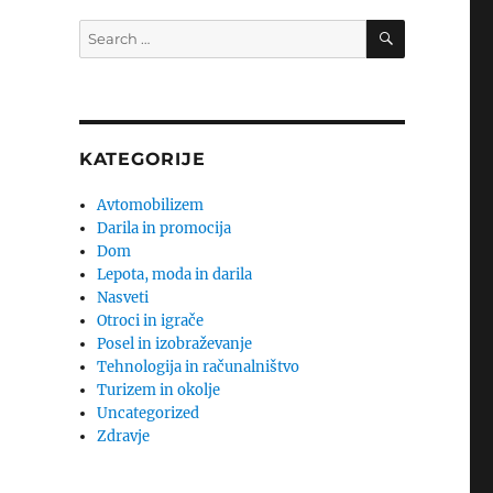
SEARCH
Search
for:
KATEGORIJE
Avtomobilizem
Darila in promocija
Dom
Lepota, moda in darila
Nasveti
Otroci in igrače
Posel in izobraževanje
Tehnologija in računalništvo
Turizem in okolje
Uncategorized
Zdravje