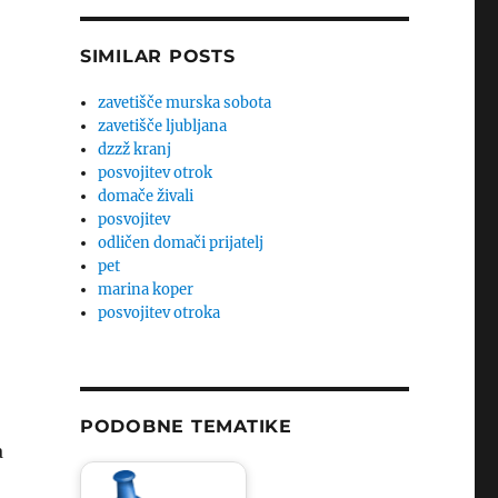
SIMILAR POSTS
zavetišče murska sobota
zavetišče ljubljana
dzzž kranj
posvojitev otrok
domače živali
posvojitev
odličen domači prijatelj
pet
marina koper
posvojitev otroka
PODOBNE TEMATIKE
a