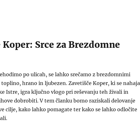
e Koper: Srce za Brezdomne
prehodimo po ulicah, se lahko srečamo z brezdomnimi
o toplino, hrano in ljubezen. Zavetišče Koper, ki se nahaja
e Istre, igra ključno vlogo pri reševanju teh živali in
ihove dobrobiti. V tem članku bomo raziskali delovanje
ve cilje, kako lahko pomagate ter kako se lahko odločite
ali.