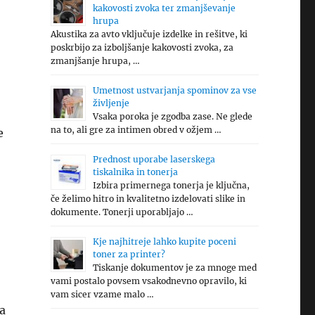
kakovosti zvoka ter zmanjševanje
hrupa
Akustika za avto vključuje izdelke in rešitve, ki
poskrbijo za izboljšanje kakovosti zvoka, za
zmanjšanje hrupa, …
Umetnost ustvarjanja spominov za vse
življenje
Vsaka poroka je zgodba zase. Ne glede
na to, ali gre za intimen obred v ožjem …
e
Prednost uporabe laserskega
tiskalnika in tonerja
Izbira primernega tonerja je ključna,
če želimo hitro in kvalitetno izdelovati slike in
dokumente. Tonerji uporabljajo …
Kje najhitreje lahko kupite poceni
toner za printer?
Tiskanje dokumentov je za mnoge med
vami postalo povsem vsakodnevno opravilo, ki
vam sicer vzame malo …
za