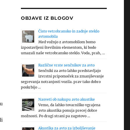
OBJAVE IZ BLOGOV
Čisto vetrobransko in zadnje steklo
avtomobila
Med vožnjo z avtomobilom bomo
izpostavljeni številnim elementom, ki bodo
umazali naše vetrobransko steklo. Voda, prah, …
Različne vrste senčnikov za avto
Senčniki za avto lahko predstavljajo
izvrstni pripomoček za zmanjševanje
segrevanja notranjosti vozila. prav tako dobro
poskrbijo …
Nasveti ob nakupu avto akustike
ju
Vemo, da lahko tovarniško vgrajena
avto akustika ponuja precej dobre
možnosti. Po drugi strani pa zagotovo …
li
Akustika za avto za izboljševanje