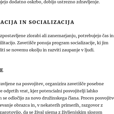
bujejo dodatno oskrbo, dobijo ustrezno zdravljenje.
ACIJA IN SOCIALIZACIJA
e izpostavljene zlorabi ali zanemarjanju, potrebujejo čas in
litacijo. Zavetišče ponuja program socializacije, ki jim
ti se novemu okolju in razviti zaupanje v ljudi.
VE
pravljene na posvojitev, organizira zavetišče posebne
 odprtih vrat, kjer potencialni posvojitelji lahko
in se odločijo za novo družinskega člana. Proces posvojitv
jevanje obrazca in, v nekaterih primerih, razgovor z
zagotovijo, da se žival ujema z življenjskim slogom