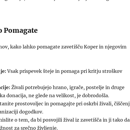
o Pomagate
inov, kako lahko pomagate zavetišču Koper in njegovim
je:
Vsak prispevek šteje in pomaga pri kritju stroškov
cije:
Živali potrebujejo hrano, igrače, postelje in druge
ka donacija, ne glede na velikost, je dobrodošla.
anite prostovoljec in pomagajte pri oskrbi živali, čiščen
ganizaciji dogodkov.
slite o tem, da bi posvojili žival iz zavetišča in ji tako da
žnost za srečno življenje.