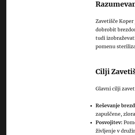
Razumevanj
Zavetišče Koper j
dobrobit brezdomn
tudi izobraževat
pomenu steriliza
Cilji Zaveti
Glavni cilji zave
Reševanje brezd
zapuščene, zlorab
Posvojitev:
Pomoč
življenje v druž