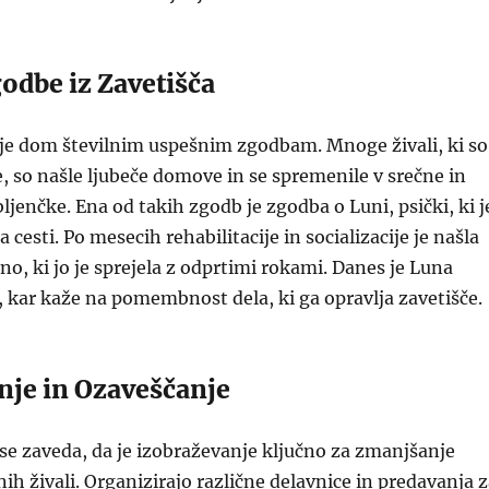
odbe iz Zavetišča
 je dom številnim uspešnim zgodbam. Mnoge živali, ki so
če, so našle ljubeče domove in se spremenile v srečne in
ljenčke. Ena od takih zgodb je zgodba o Luni, psički, ki j
 cesti. Po mesecih rehabilitacije in socializacije je našla
no, ki jo je sprejela z odprtimi rokami. Danes je Luna
, kar kaže na pomembnost dela, ki ga opravlja zavetišče.
nje in Ozaveščanje
se zaveda, da je izobraževanje ključno za zmanjšanje
ih živali. Organizirajo različne delavnice in predavanja 