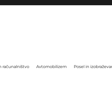
n računalništvo
Avtomobilizem
Posel in izobraževa