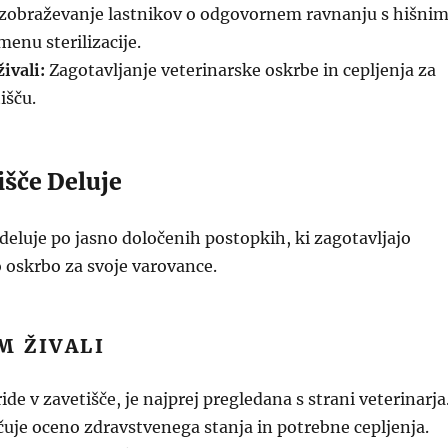
zobraževanje lastnikov o odgovornem ravnanju s hišnim
menu sterilizacije.
ivali:
Zagotavljanje veterinarske oskrbe in cepljenja za
išču.
išče Deluje
deluje po jasno določenih postopkih, ki zagotavljajo
 oskrbo za svoje varovance.
M ŽIVALI
ride v zavetišče, je najprej pregledana s strani veterinarja
čuje oceno zdravstvenega stanja in potrebne cepljenja.