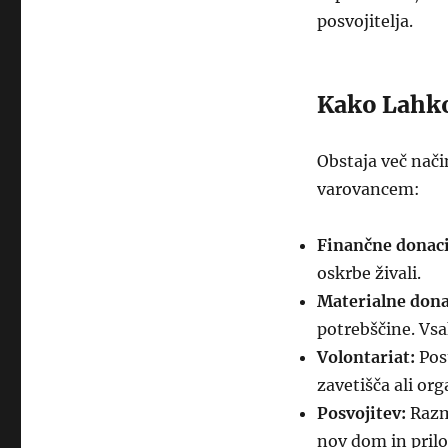
posvojitelja.
Kako Lahk
Obstaja več nač
varovancem:
Finančne donaci
oskrbe živali.
Materialne dona
potrebščine. Vsa
Volontariat:
Post
zavetišča ali or
Posvojitev:
Razmi
nov dom in prilo