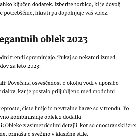
lahko ključen dodatek. Izberite torbico, ki je dovolj
e potrebščine, hkrati pa dopolnjuje vaš videz.
legantnih oblek 2023
dni trendi spreminjajo. Tukaj so nekateri izmed
dov za leto 2023:
li:
Povečana osveščenost o okolju vodi v uporabo
rialov, kar je postalo priljubljeno med modnimi
eproste, čiste linije in nevtralne barve so v trendu. To
no kombiniranje oblek z dodatki.
i:
Obleke z asimetričnimi detajli, kot so enostranski izre
ine, prinašajo svežino v klasične stile.