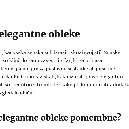
elegantne obleke
, kar vsaka ženska želi izraziti skozi svoj stil. Ženske
 so ključ do samozavesti in čar, ki ga prinaša
jenje, pa naj gre za poslovne sestanke ali posebne
em članku bomo raziskali, kako izbrati pravo elegantno
ili so trenutno v trendu ter kako jih kombinirati z dodatk
zgledali odlično.
 elegantne obleke pomembne?