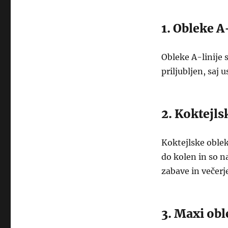
1. Obleke A
Obleke A-linije s
priljubljen, saj
2. Koktejls
Koktejlske oblek
do kolen in so na
zabave in večerj
3. Maxi ob