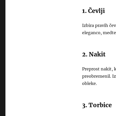
1. Čevlji
Izbira pravih če
eleganco, medte
2. Nakit
Preprost nakit, k
preobremenil. Iz
obleke.
3. Torbice