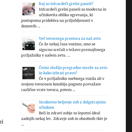
Kaj so infrardeči grelni paneli?
Infrardeči grelni paneli so moderna in
učinkovita oblika ogrevanja, ki
postopoma pridobiva na priljubljenosti v
domovih …
Več tovornega prostora za naš avto
Če že nekaj časa vozimo, smo se
sigurno srečali s težavo premajhnega
prtljažnika v našem avtu. …
Čemu služijo pregradne mreže za avto
in kako izbrati pravo?
Če v prtljažniku osebnega vozila ali v
svojem tovornem kombiju pogosto prevažate
različne vrste tovora, potem …
Strokovno beljenje zob z dolgotrajnim
učinkom
Beli in zdravi zobje so lepotni ideal
zadnjih nekaj let. Zdravje zob in obzobnih tkiv je
zi
…