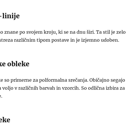
-linije
o znane po svojem kroju, ki se na dnu širi. Ta stil je zelo
 ustreza različnim tipom postave in je izjemno udoben.
ke obleke
e so primerne za polformalna srečanja. Običajno segajo
 voljo v različnih barvah in vzorcih. So odlična izbira za
e.
leke