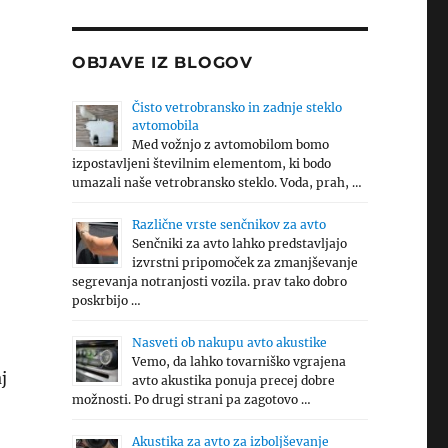
OBJAVE IZ BLOGOV
Čisto vetrobransko in zadnje steklo
avtomobila
Med vožnjo z avtomobilom bomo
izpostavljeni številnim elementom, ki bodo
umazali naše vetrobransko steklo. Voda, prah, …
Različne vrste senčnikov za avto
Senčniki za avto lahko predstavljajo
izvrstni pripomoček za zmanjševanje
segrevanja notranjosti vozila. prav tako dobro
poskrbijo …
Nasveti ob nakupu avto akustike
Vemo, da lahko tovarniško vgrajena
j
avto akustika ponuja precej dobre
možnosti. Po drugi strani pa zagotovo …
Akustika za avto za izboljševanje