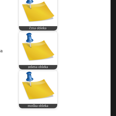
črna obleka
ra
zelena obleka
moška obleka