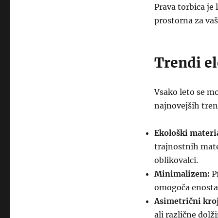
Prava torbica je 
prostorna za vaš
Trendi e
Vsako leto se mo
najnovejših tren
Ekološki materia
trajnostnih mate
oblikovalci.
Minimalizem:
Pr
omogoča enostav
Asimetrični kroj
ali različne dolž