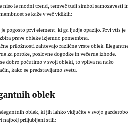
e niso le modni trend, temveč tudi simbol samozavesti i
omembnost se kaže v več vidikih:
je pogosto prvi element, ki ga ljudje opazijo. Prvi vtis je
 izbira prave obleke izjemno pomembna.
čne priložnosti zahtevajo različne vrste oblek. Elegantn
rne za poroke, poslovne dogodke in večerne izhode.
se dobro počutimo v svoji obleki, to vpliva na našo
čin, kako se predstavljamo svetu.
egantnih oblek
elegantnih oblek, ki jih lahko vključite v svojo garderobo
 najbolj priljubljeni stili: