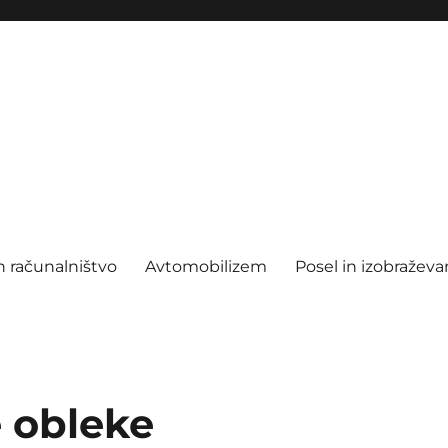
n računalništvo
Avtomobilizem
Posel in izobraževa
 obleke