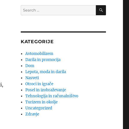
SEARCH
Search
for:
KATEGORIJE
Avtomobilizem
Darila in promocija
Dom
Lepota, moda in darila
Nasveti
Otroci in igrače
i,
Posel in izobraževanje
Tehnologija in računalništvo
Turizem in okolje
Uncategorized
Zdravje