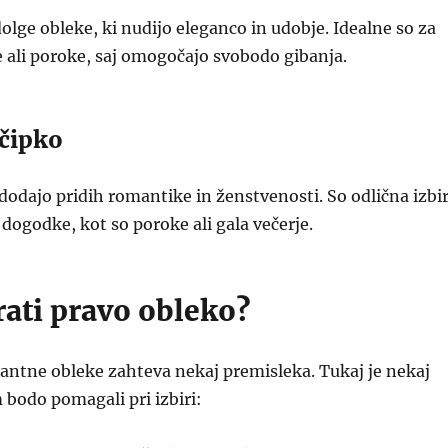
olge obleke, ki nudijo eleganco in udobje. Idealne so za
 ali poroke, saj omogočajo svobodo gibanja.
 čipko
dodajo pridih romantike in ženstvenosti. So odlična izbi
 dogodke, kot so poroke ali gala večerje.
rati pravo obleko?
gantne obleke zahteva nekaj premisleka. Tukaj je nekaj
 bodo pomagali pri izbiri: