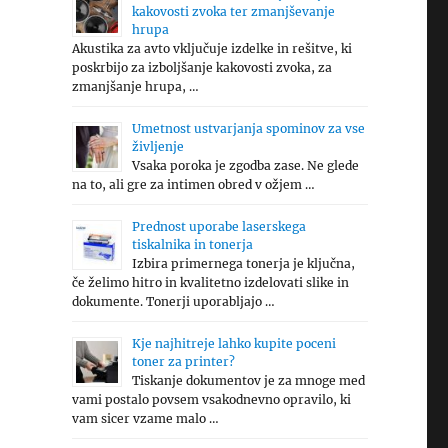
kakovosti zvoka ter zmanjševanje
hrupa
Akustika za avto vključuje izdelke in rešitve, ki
poskrbijo za izboljšanje kakovosti zvoka, za
zmanjšanje hrupa, …
Umetnost ustvarjanja spominov za vse
življenje
Vsaka poroka je zgodba zase. Ne glede
na to, ali gre za intimen obred v ožjem …
Prednost uporabe laserskega
tiskalnika in tonerja
Izbira primernega tonerja je ključna,
če želimo hitro in kvalitetno izdelovati slike in
dokumente. Tonerji uporabljajo …
Kje najhitreje lahko kupite poceni
toner za printer?
Tiskanje dokumentov je za mnoge med
vami postalo povsem vsakodnevno opravilo, ki
vam sicer vzame malo …