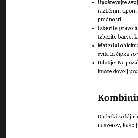
Upoštevajte svoj
različnim tipom 
prednosti.
Izberite pravo b
Izberite barve, 
Material obleke:
svila in čipka s
Udobje:
Ne pozab
imate dovolj pro
Kombinir
Dodatki so klju
nasvetov, kako j