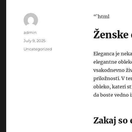
“`html
Ženske 
Author
admin
Posted
July 9, 2025
on
Categories
Uncategorized
Eleganca je nekaj
elegantne obleke
vsakodnevno živl
priložnosti. V t
obleko, kateri st
da boste vedno i
Zakaj so