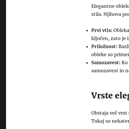
Elegantne oblek
stila. Njihova p
Prvi vtis:
Obleka 
ključen, zato je
Priložnost:
Razli
obleke so prime
Samozavest:
Ko 
samozavest in na
Vrste el
Obstaja več vrst 
Tukaj so nekateri