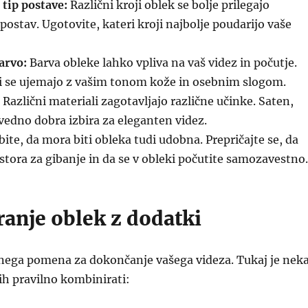
 tip postave:
Različni kroji oblek se bolje prilegajo
postav. Ugotovite, kateri kroji najbolje poudarijo vaše
arvo:
Barva obleke lahko vpliva na vaš videz in počutje.
ki se ujemajo z vašim tonom kože in osebnim slogom.
Različni materiali zagotavljajo različne učinke. Saten,
o vedno dobra izbira za eleganten videz.
ite, da mora biti obleka tudi udobna. Prepričajte se, da
stora za gibanje in da se v obleki počutite samozavestno.
anje oblek z dodatki
čnega pomena za dokončanje vašega videza. Tukaj je neka
ih pravilno kombinirati: