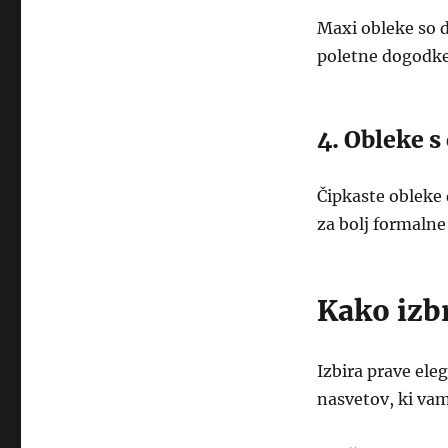
Maxi obleke so d
poletne dogodke
4. Obleke s
Čipkaste obleke 
za bolj formalne
Kako izb
Izbira prave ele
nasvetov, ki vam