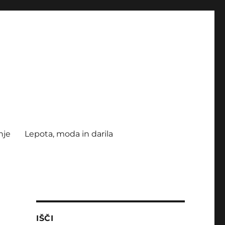
nje
Lepota, moda in darila
IŠČI