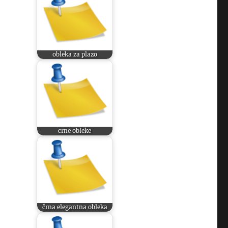
obleka za plazo
crne obleke
črna elegantna obleka