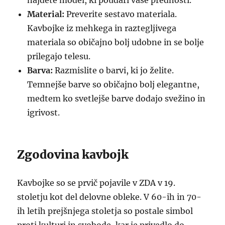
najdete model, ki poudari vaše prednosti.
Material:
Preverite sestavo materiala.
Kavbojke iz mehkega in raztegljivega
materiala so običajno bolj udobne in se bolje
prilegajo telesu.
Barva:
Razmislite o barvi, ki jo želite.
Temnejše barve so običajno bolj elegantne,
medtem ko svetlejše barve dodajo svežino in
igrivost.
Zgodovina kavbojk
Kavbojke so se prvič pojavile v ZDA v 19.
stoletju kot del delovne obleke. V 60-ih in 70-
ih letih prejšnjega stoletja so postale simbol