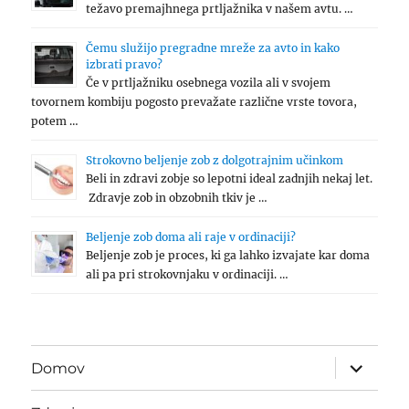
težavo premajhnega prtljažnika v našem avtu. …
Čemu služijo pregradne mreže za avto in kako
izbrati pravo?
Če v prtljažniku osebnega vozila ali v svojem
tovornem kombiju pogosto prevažate različne vrste tovora,
potem …
Strokovno beljenje zob z dolgotrajnim učinkom
Beli in zdravi zobje so lepotni ideal zadnjih nekaj let.
Zdravje zob in obzobnih tkiv je …
Beljenje zob doma ali raje v ordinaciji?
Beljenje zob je proces, ki ga lahko izvajate kar doma
ali pa pri strokovnjaku v ordinaciji. …
expand
Domov
child
menu