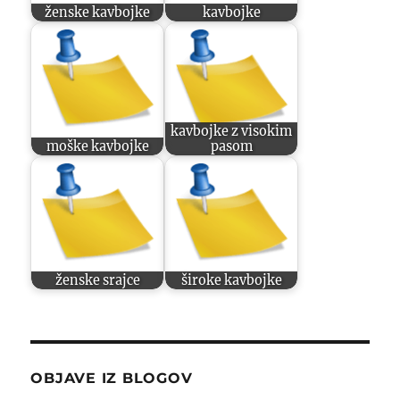
ženske kavbojke
kavbojke
kavbojke z visokim
moške kavbojke
pasom
ženske srajce
široke kavbojke
OBJAVE IZ BLOGOV