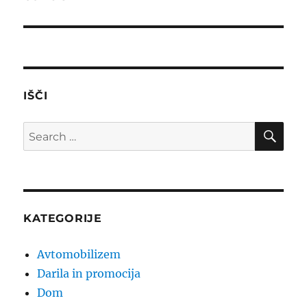
post:
IŠČI
SE
Search
for:
KATEGORIJE
Avtomobilizem
Darila in promocija
Dom