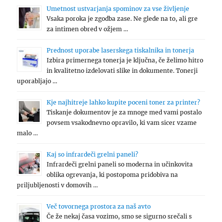
Umetnost ustvarjanja spominov za vse življenje
Vsaka poroka je zgodba zase. Ne glede na to, ali gre
za intimen obred v ožjem …
Prednost uporabe laserskega tiskalnika in tonerja
Izbira primernega tonerja je ključna, če želimo hitro
in kvalitetno izdelovati slike in dokumente. Tonerji
uporabljajo …
Kje najhitreje lahko kupite poceni toner za printer?
Tiskanje dokumentov je za mnoge med vami postalo
povsem vsakodnevno opravilo, ki vam sicer vzame
malo …
Kaj so infrardeči grelni paneli?
Infrardeči grelni paneli so moderna in učinkovita
oblika ogrevanja, ki postopoma pridobiva na
priljubljenosti v domovih …
Več tovornega prostora za naš avto
Če že nekaj časa vozimo, smo se sigurno srečali s