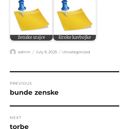
ženske srajce
široke kavbojke
Author
Posted
Categories
admin
July 9, 2025
Uncategorized
on
Post
PREVIOUS
navigation
bunde zenske
Previous
post:
NEXT
torbe
Next