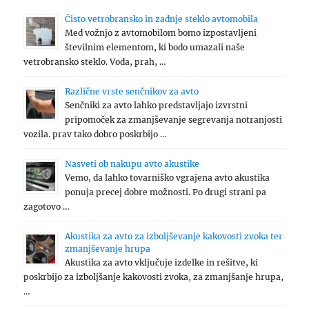
Čisto vetrobransko in zadnje steklo avtomobila
Med vožnjo z avtomobilom bomo izpostavljeni
številnim elementom, ki bodo umazali naše
vetrobransko steklo. Voda, prah, …
Različne vrste senčnikov za avto
Senčniki za avto lahko predstavljajo izvrstni
pripomoček za zmanjševanje segrevanja notranjosti
vozila. prav tako dobro poskrbijo …
Nasveti ob nakupu avto akustike
Vemo, da lahko tovarniško vgrajena avto akustika
ponuja precej dobre možnosti. Po drugi strani pa
zagotovo …
Akustika za avto za izboljševanje kakovosti zvoka ter
zmanjševanje hrupa
Akustika za avto vključuje izdelke in rešitve, ki
poskrbijo za izboljšanje kakovosti zvoka, za zmanjšanje hrupa,
…