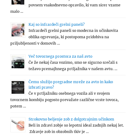
povsem vsakodnevno opravilo, ki vam sicer vzame
malo …
Kaj so infrardeči grelni paneli?
Infrardeči grelni paneli so moderna in učinkovita
oblika ogrevanja, ki postopoma pridobiva na
priljubljenosti v domovih …
Več tovornega prostora za naš avto
Če že nekaj časa vozimo, smo se sigurno srečali s
težavo premajhnega prtljažnika v našem avtu. …
Čemu služijo pregradne mreže za avto in kako
izbrati pravo?
Če v prtljažniku osebnega vozila ali v svojem
tovornem kombiju pogosto prevažate različne vrste tovora,
potem …
Strokovno beljenje zob z dolgotrajnim učinkom
Beli in zdravi zobje so lepotni ideal zadnjih nekaj let.
Zdravje zob in obzobnih tkiv je …