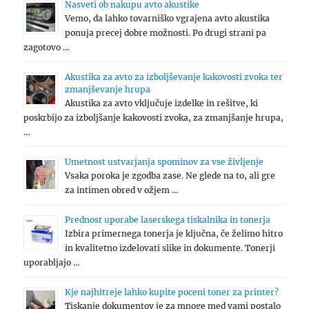
Nasveti ob nakupu avto akustike
Vemo, da lahko tovarniško vgrajena avto akustika
ponuja precej dobre možnosti. Po drugi strani pa
zagotovo …
Akustika za avto za izboljševanje kakovosti zvoka ter
zmanjševanje hrupa
Akustika za avto vključuje izdelke in rešitve, ki
poskrbijo za izboljšanje kakovosti zvoka, za zmanjšanje hrupa,
…
Umetnost ustvarjanja spominov za vse življenje
Vsaka poroka je zgodba zase. Ne glede na to, ali gre
za intimen obred v ožjem …
Prednost uporabe laserskega tiskalnika in tonerja
Izbira primernega tonerja je ključna, če želimo hitro
in kvalitetno izdelovati slike in dokumente. Tonerji
uporabljajo …
Kje najhitreje lahko kupite poceni toner za printer?
Tiskanje dokumentov je za mnoge med vami postalo