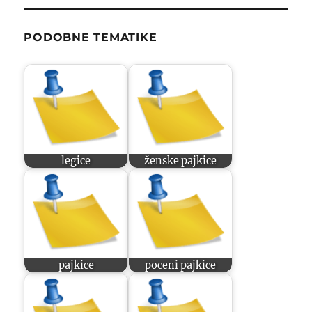
PODOBNE TEMATIKE
legice
ženske pajkice
pajkice
poceni pajkice