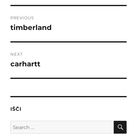
Post
PREVIOUS
navigation
timberland
Previous
post:
NEXT
carhartt
Next
post:
IŠČI
SE
Search
for: