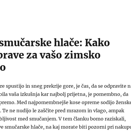
smučarske hlače: Kako
 prave za vašo zimsko
ro
e spustijo in sneg prekrije gore, je čas, da se odpravite 
bila vaša izkušnja kar najbolj prijetna, je pomembno, da
opremo. Med najpomembnejše kose opreme sodijo žensk
 Te ne nudijo le zaščite pred mrazom in vlago, ampak
ibljivost med smučanjem. V tem članku bomo raziskali,
ve smučarske hlače, na kaj morate biti pozorni pri nakup