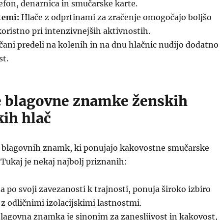
elefon, denarnica in smučarske karte.
stemi:
Hlače z odprtinami za zračenje omogočajo boljšo
koristno pri intenzivnejših aktivnostih.
čani predeli na kolenih in na dnu hlačnic nudijo dodatno
st.
e blagovne znamke ženskih
ih hlač
ko blagovnih znamk, ki ponujajo kakovostne smučarske
 Tukaj je nekaj najbolj priznanih:
 po svoji zavezanosti k trajnosti, ponuja široko izbiro
z odličnimi izolacijskimi lastnostmi.
lagovna znamka je sinonim za zanesljivost in kakovost,