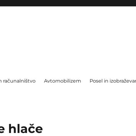
n računalništvo
Avtomobilizem
Posel in izobraževa
e hlače