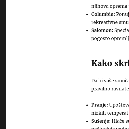
njihova oprema 
Columbia:
Ponuj
rekreativne smuč
Salomon:
Specia
pogosto opremlj
Kako skr
Da bi vaše smuča
pravilno ravnate
Pranje:
Upoštevaj
nizkih temperat
Sušenje:
Hlače su