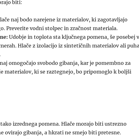
rajo biti:
ače naj bodo narejene iz materialov, ki zagotavljajo
go. Preverite vodni stolpec in zračnost materiala.
ane:
Udobje in toplota sta ključnega pomena, še posebej 
merah. Hlače z izolacijo iz sintetičnih materialov ali puh
.
naj omogočajo svobodo gibanja, kar je pomembno za
e materialov, ki se raztegnejo, bo pripomoglo k boljši
v tako izrednega pomena. Hlače morajo biti ustrezno
e ovirajo gibanja, a hkrati ne smejo biti pretesne.