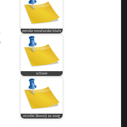
zenske smučarske hlače
v
a
schnee
otroški škornji za sneg