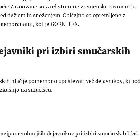
ače:
Zasnovane so za ekstremne vremenske razmere in
red dežjem in sneženjem. Običajno so opremljene z
membranami, kot je GORE-TEX.
ejavniki pri izbiri smučarskih
rskih hlač je pomembno upoštevati več dejavnikov, ki bo
 izkušnjo na smučišču.
 najpomembnejših dejavnikov pri izbiri smučarskih hlač.