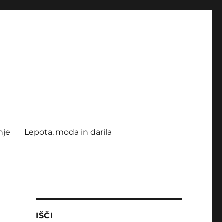
nje
Lepota, moda in darila
IŠČI