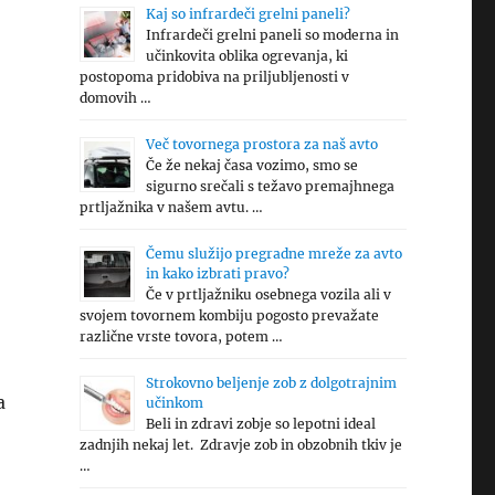
Kaj so infrardeči grelni paneli?
Infrardeči grelni paneli so moderna in
učinkovita oblika ogrevanja, ki
postopoma pridobiva na priljubljenosti v
domovih …
Več tovornega prostora za naš avto
Če že nekaj časa vozimo, smo se
sigurno srečali s težavo premajhnega
prtljažnika v našem avtu. …
Čemu služijo pregradne mreže za avto
in kako izbrati pravo?
Če v prtljažniku osebnega vozila ali v
svojem tovornem kombiju pogosto prevažate
različne vrste tovora, potem …
Strokovno beljenje zob z dolgotrajnim
a
učinkom
Beli in zdravi zobje so lepotni ideal
zadnjih nekaj let. Zdravje zob in obzobnih tkiv je
…