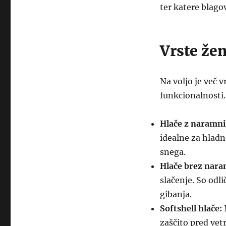
ter katere blag
Vrste že
Na voljo je več v
funkcionalnosti.
Hlače z naramn
idealne za hladn
snega.
Hlače brez nara
slačenje. So odli
gibanja.
Softshell hlače:
N
zaščito pred vet