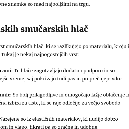
ovne znamke so med najboljšimi na trgu.
nskih smučarskih hlač
rst smučarskih hlač, ki se razlikujejo po materialu, kroju 
 Tukaj je nekaj najpogostejših vrst:
icami:
Te hlače zagotavljajo dodatno podporo in so
ejše vreme, saj pokrivajo tudi pas in preprečujejo vdor
mnic:
So bolj prilagodljive in omogočajo lažje oblačenje i
čna izbira za tiste, ki se raje odločijo za večjo svobodo
arejene so iz elastičnih materialov, ki nudijo dobro
rom in vlago, hkrati pa so zračne in udobne.