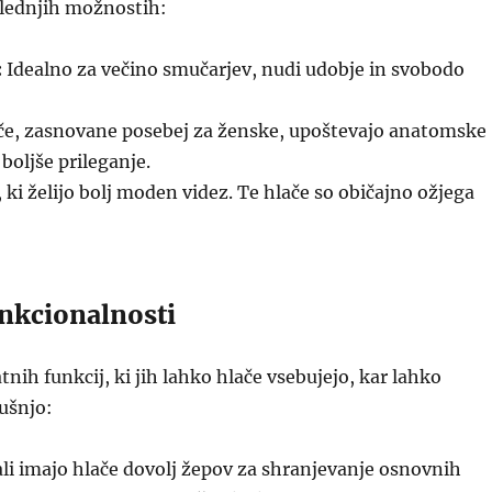
slednjih možnostih:
:
Idealno za večino smučarjev, nudi udobje in svobodo
e, zasnovane posebej za ženske, upoštevajo anatomske
 boljše prileganje.
, ki želijo bolj moden videz. Te hlače so običajno ožjega
nkcionalnosti
tnih funkcij, ki jih lahko hlače vsebujejo, kar lahko
kušnjo:
ali imajo hlače dovolj žepov za shranjevanje osnovnih