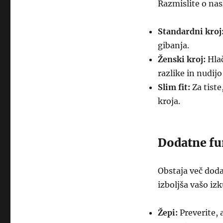
Razmislite o na
Standardni kroj
gibanja.
Ženski kroj:
Hlač
razlike in nudijo
Slim fit:
Za tiste
kroja.
Dodatne fu
Obstaja več doda
izboljša vašo iz
Žepi:
Preverite, 