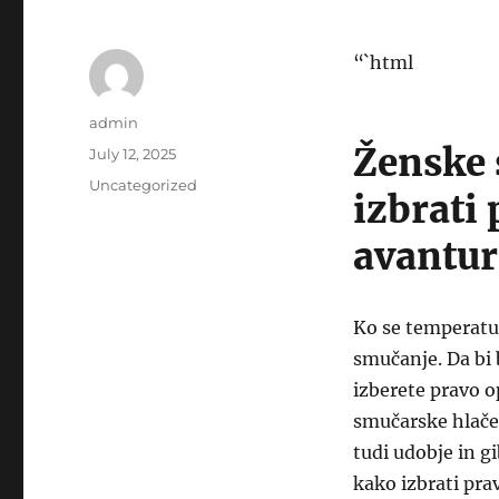
“`html
Author
admin
Ženske 
Posted
July 12, 2025
on
Categories
Uncategorized
izbrati
avantu
Ko se temperatur
smučanje. Da bi 
izberete pravo 
smučarske hlače.
tudi udobje in g
kako izbrati pra