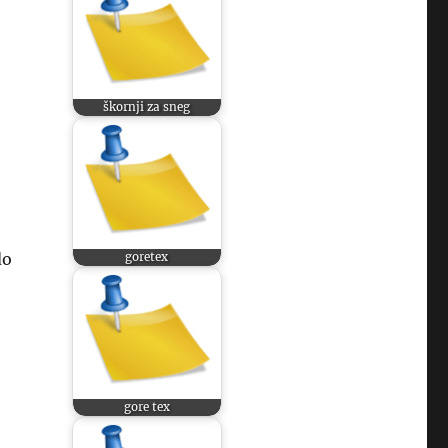
škornji za sneg
do
goretex
gore tex