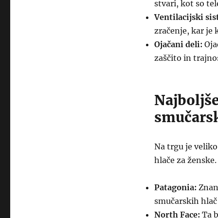
stvari, kot so t
Ventilacijski si
zračenje, kar je 
Ojačani deli:
Oja
zaščito in trajno
Najboljš
smučarsk
Na trgu je veli
hlače za ženske.
Patagonia:
Znana
smučarskih hlač 
North Face:
Ta b