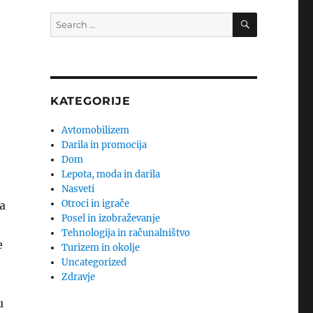
SEARCH
Search
for:
KATEGORIJE
Avtomobilizem
Darila in promocija
Dom
Lepota, moda in darila
Nasveti
Otroci in igrače
na
Posel in izobraževanje
Tehnologija in računalništvo
e
Turizem in okolje
Uncategorized
Zdravje
u