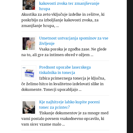
kakovosti zvoka ter zmanjševanje
hrupa
Akustika za avto vključuje izdelke in rešitve, ki
poskrbijo za izboljšanje kakovosti zvoka, za
zmanjšanje hrupa, …
Umetnost ustvarjanja spominov za vse
življenje
Vsaka poroka je zgodba zase. Ne glede
na to, ali gre za intimen obred v ožjem …
Prednost uporabe laserskega
tiskalnika in tonerja
Izbira primernega tonerja je ključna,
če želimo hitro in kvalitetno izdelovati slike in
dokumente. Tonerji uporabljajo …
Kje najhitreje lahko kupite poceni
toner za printer?
Tiskanje dokumentov je za mnoge med
vami postalo povsem vsakodnevno opravilo, ki
vam sicer vzame malo …