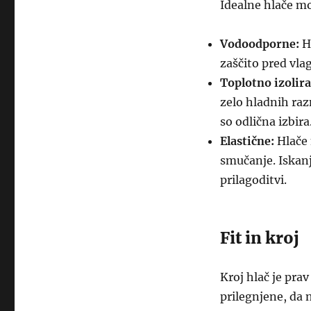
Idealne hlače mo
Vodoodporne:
Hl
zaščito pred vla
Toplotno izolir
zelo hladnih raz
so odlična izbira
Elastične:
Hlače 
smučanje. Iskanj
prilagoditvi.
Fit in kroj
Kroj hlač je pra
prilegnjene, da n