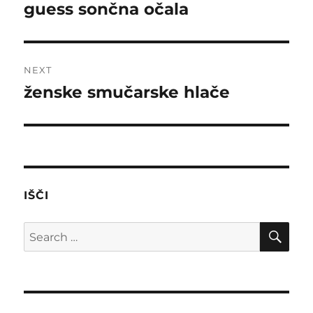
navigation
guess sončna očala
Previous
post:
NEXT
ženske smučarske hlače
Next
post:
IŠČI
SE
Search
for: