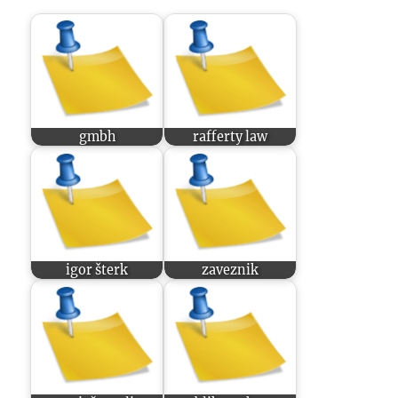
gmbh
rafferty law
igor šterk
zaveznik