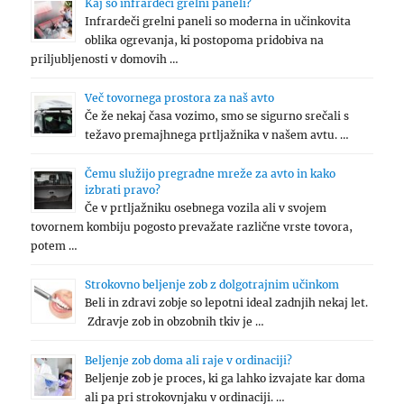
Kaj so infrardeči grelni paneli?
Infrardeči grelni paneli so moderna in učinkovita
oblika ogrevanja, ki postopoma pridobiva na
priljubljenosti v domovih …
Več tovornega prostora za naš avto
Če že nekaj časa vozimo, smo se sigurno srečali s
težavo premajhnega prtljažnika v našem avtu. …
Čemu služijo pregradne mreže za avto in kako
izbrati pravo?
Če v prtljažniku osebnega vozila ali v svojem
tovornem kombiju pogosto prevažate različne vrste tovora,
potem …
Strokovno beljenje zob z dolgotrajnim učinkom
Beli in zdravi zobje so lepotni ideal zadnjih nekaj let.
Zdravje zob in obzobnih tkiv je …
Beljenje zob doma ali raje v ordinaciji?
Beljenje zob je proces, ki ga lahko izvajate kar doma
ali pa pri strokovnjaku v ordinaciji. …