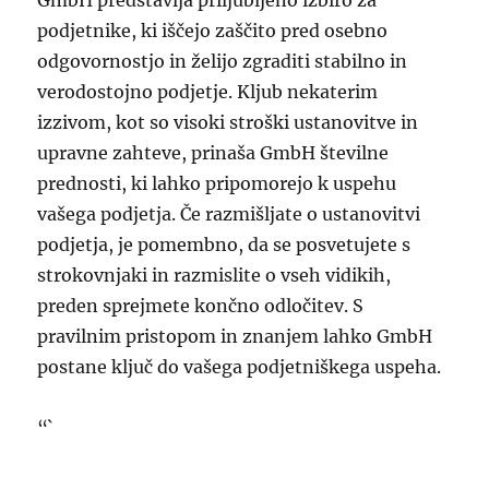
GmbH predstavlja priljubljeno izbiro za
podjetnike, ki iščejo zaščito pred osebno
odgovornostjo in želijo zgraditi stabilno in
verodostojno podjetje. Kljub nekaterim
izzivom, kot so visoki stroški ustanovitve in
upravne zahteve, prinaša GmbH številne
prednosti, ki lahko pripomorejo k uspehu
vašega podjetja. Če razmišljate o ustanovitvi
podjetja, je pomembno, da se posvetujete s
strokovnjaki in razmislite o vseh vidikih,
preden sprejmete končno odločitev. S
pravilnim pristopom in znanjem lahko GmbH
postane ključ do vašega podjetniškega uspeha.
“`