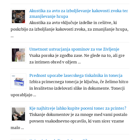
Akustika za avto za izboljševanje kakovosti zvoka ter
zmanjševanje hrupa
Akustika za avto vključuje izdelke in rešitve, ki
poskrbijo za izboljšanje kakovosti zvoka, za zmanjšanje hrupa,
…
Umetnost ustvarjanja spominov za vse življenje
Vsaka poroka je zgodba zase. Ne glede na to, ali gre
za intimen obred v ožjem …
Prednost uporabe laserskega tiskalnika in tonerja
Izbira primernega tonerja je ključna, če želimo hitro
in kvalitetno izdelovati slike in dokumente. Tonerji
uporabljajo …
Kje najhitreje lahko kupite poceni toner za printer?
Tiskanje dokumentov je za mnoge med vami postalo
povsem vsakodnevno opravilo, ki vam sicer vzame
malo …