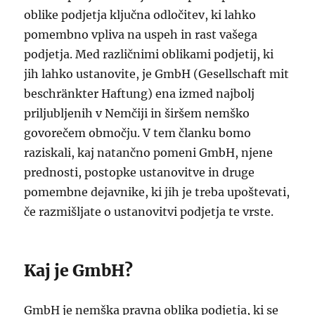
oblike podjetja ključna odločitev, ki lahko
pomembno vpliva na uspeh in rast vašega
podjetja. Med različnimi oblikami podjetij, ki
jih lahko ustanovite, je GmbH (Gesellschaft mit
beschränkter Haftung) ena izmed najbolj
priljubljenih v Nemčiji in širšem nemško
govorečem območju. V tem članku bomo
raziskali, kaj natančno pomeni GmbH, njene
prednosti, postopke ustanovitve in druge
pomembne dejavnike, ki jih je treba upoštevati,
če razmišljate o ustanovitvi podjetja te vrste.
Kaj je GmbH?
GmbH je nemška pravna oblika podjetja, ki se