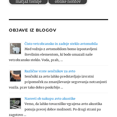
matjaž tomlje
oblike nohtov
OBJAVE IZ BLOGOV
Čisto vetrobransko in zadnje steklo avtomobila
Med vožnjo z avtomobilom bomo izpostavljeni
številnim elementom, ki bodo umazali naše
vetrobransko steklo. Voda, prah, …
Različne vrste senčnikov za avto
Senčniki za avto lahko predstavljajo izvrstni
pripomoček za zmanjševanje segrevanja notranjosti
vozila. prav tako dobro poskrbijo …
Nasveti ob nakupu avto akustike
Vemo, da lahko tovarniško vgrajena avto akustika
ponuja precej dobre možnosti. Po drugi strani pa
zagotovo …