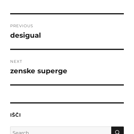
Post
PREVIOUS
navigation
desigual
Previous
post:
NEXT
zenske superge
Next
post:
IŠČI
SE
Search