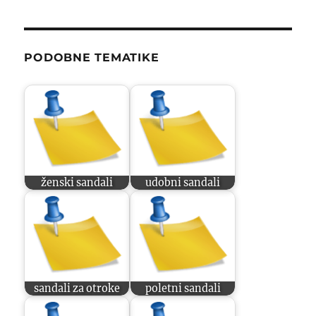
PODOBNE TEMATIKE
ženski sandali
udobni sandali
sandali za otroke
poletni sandali