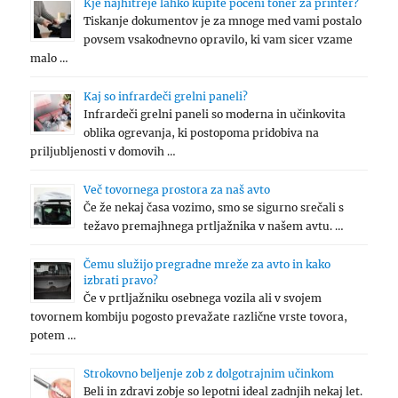
Kje najhitreje lahko kupite poceni toner za printer?
Tiskanje dokumentov je za mnoge med vami postalo
povsem vsakodnevno opravilo, ki vam sicer vzame
malo …
Kaj so infrardeči grelni paneli?
Infrardeči grelni paneli so moderna in učinkovita
oblika ogrevanja, ki postopoma pridobiva na
priljubljenosti v domovih …
Več tovornega prostora za naš avto
Če že nekaj časa vozimo, smo se sigurno srečali s
težavo premajhnega prtljažnika v našem avtu. …
Čemu služijo pregradne mreže za avto in kako
izbrati pravo?
Če v prtljažniku osebnega vozila ali v svojem
tovornem kombiju pogosto prevažate različne vrste tovora,
potem …
Strokovno beljenje zob z dolgotrajnim učinkom
Beli in zdravi zobje so lepotni ideal zadnjih nekaj let.