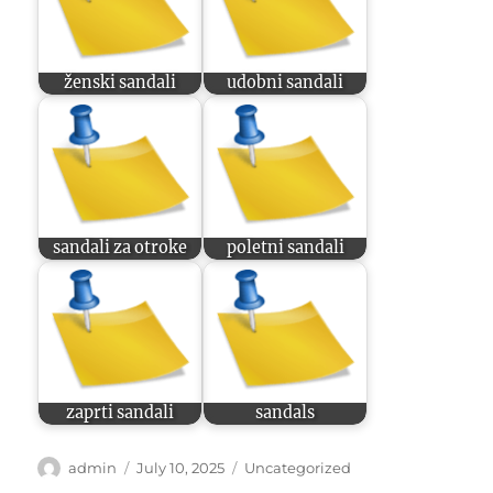
ženski sandali
udobni sandali
sandali za otroke
poletni sandali
zaprti sandali
sandals
Author
Posted
Categories
admin
July 10, 2025
Uncategorized
on