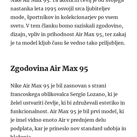
Nike Air Max 95. Ta ikonični čevlj je od svojega
nastanka leta 1995 osvojil srca ljubiteljev
mode, športnikov in kolekcionarjev po vsem
svetu. V tem članku bomo raziskali zgodovino,
dizajn, vpliv in prihodnost Air Max 95, ter zakaj
je ta model kljub času še vedno tako priljubljen.
Zgodovina Air Max 95
Nike Air Max 95 je bil zasnovan s strani
francoskega oblikovalca Sergio Lozano, ki je
želel ustvariti čevlje, ki bi združevali estetiko in
funkcionalnost. Air Max 95 je bil prvi model, ki
je imel vidno enoto Air v prednjem delu
podplata, kar je prineslo nov standard udobja in