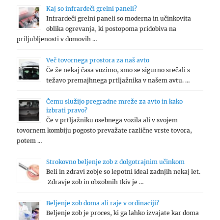
Kaj so infrardeči grelni paneli?
Infrardeči grelni paneli so moderna in učinkovita
oblika ogrevanja, ki postopoma pridobiva na
priljubljenosti v domovih …
Več tovornega prostora za naš avto
Če že nekaj časa vozimo, smo se sigurno srečali s
težavo premajhnega prtljažnika v našem avtu. …
Čemu služijo pregradne mreže za avto in kako
izbrati pravo?
Če v prtljažniku osebnega vozila ali v svojem
tovornem kombiju pogosto prevažate različne vrste tovora,
potem …
Strokovno beljenje zob z dolgotrajnim učinkom
Beli in zdravi zobje so lepotni ideal zadnjih nekaj let.
Zdravje zob in obzobnih tkiv je …
Beljenje zob doma ali raje v ordinaciji?
Beljenje zob je proces, ki ga lahko izvajate kar doma