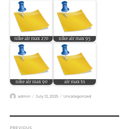
nike air max 270
nike air max 95
nike air max 90
air max tn
Author
Posted
Categories
admin
July 12, 2025
Uncategorized
on
Post
PREVIOUS