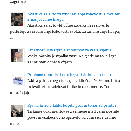
zagotovo …
Akustika za avto za izboljševanje kakovosti zvoka ter
zmanjševanje hrupa
Akustika za avto vključuje izdelke in rešitve, ki
poskrbijo za izboljšanje kakovosti zvoka, za zmanjšanje hrupa,
…
Umetnost ustvarjanja spominov za vse življenje
Vsaka poroka je zgodba zase. Ne glede na to, ali gre
za intimen obred v ožjem …
Prednost uporabe laserskega tiskalnika in tonerja
Izbira primernega tonerja je ključna, če želimo hitro
in kvalitetno izdelovati slike in dokumente. Tonerji
uporabljajo …
Kje najhitreje lahko kupite poceni toner za printer?
Tiskanje dokumentov je za mnoge med vami postalo
povsem vsakodnevno opravilo, ki vam sicer vzame
malo …