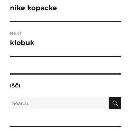
navigation
nike kopacke
Previous
post:
NEXT
klobuk
Next
post:
IŠČI
SE
Search
for: