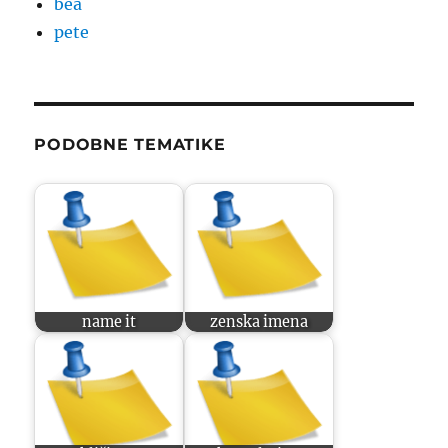
bea
pete
PODOBNE TEMATIKE
name it
zenska imena