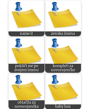
name it
zenska imena
pokliči me po
kompleti za
svojem imenu
novorojenčke
oblačila za
novorojenčka
baby box