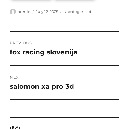
Author
Posted
Categories
admin
July 12, 2025
Uncategorized
on
Post
PREVIOUS
navigation
fox racing slovenija
Previous
post:
NEXT
salomon xa pro 3d
Next
post:
IŠČI