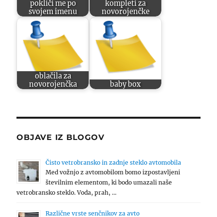
pokliči me po
kompleti za
svojem imenu
novorojenčke
oblačila za
novorojenčka
baby box
OBJAVE IZ BLOGOV
Čisto vetrobransko in zadnje steklo avtomobila
Med vožnjo z avtomobilom bomo izpostavljeni
številnim elementom, ki bodo umazali naše
vetrobransko steklo. Voda, prah, …
Različne vrste senčnikov za avto