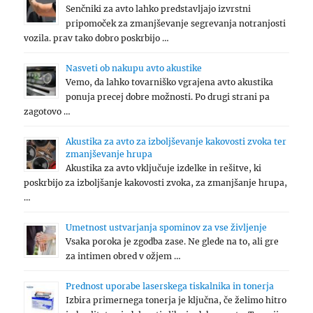
Senčniki za avto lahko predstavljajo izvrstni
pripomoček za zmanjševanje segrevanja notranjosti
vozila. prav tako dobro poskrbijo …
Nasveti ob nakupu avto akustike
Vemo, da lahko tovarniško vgrajena avto akustika
ponuja precej dobre možnosti. Po drugi strani pa
zagotovo …
Akustika za avto za izboljševanje kakovosti zvoka ter
zmanjševanje hrupa
Akustika za avto vključuje izdelke in rešitve, ki
poskrbijo za izboljšanje kakovosti zvoka, za zmanjšanje hrupa,
…
Umetnost ustvarjanja spominov za vse življenje
Vsaka poroka je zgodba zase. Ne glede na to, ali gre
za intimen obred v ožjem …
Prednost uporabe laserskega tiskalnika in tonerja
Izbira primernega tonerja je ključna, če želimo hitro