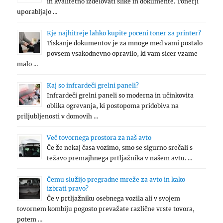
in kvalitetno izdelovati slike in dokumente. Tonerji
uporabljajo …
Kje najhitreje lahko kupite poceni toner za printer?
Tiskanje dokumentov je za mnoge med vami postalo
povsem vsakodnevno opravilo, ki vam sicer vzame
malo …
Kaj so infrardeči grelni paneli?
Infrardeči grelni paneli so moderna in učinkovita
oblika ogrevanja, ki postopoma pridobiva na
priljubljenosti v domovih …
Več tovornega prostora za naš avto
Če že nekaj časa vozimo, smo se sigurno srečali s
težavo premajhnega prtljažnika v našem avtu. …
Čemu služijo pregradne mreže za avto in kako
izbrati pravo?
Če v prtljažniku osebnega vozila ali v svojem
tovornem kombiju pogosto prevažate različne vrste tovora,
potem …