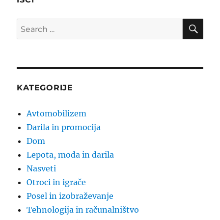
SE
Search
for:
KATEGORIJE
Avtomobilizem
Darila in promocija
Dom
Lepota, moda in darila
Nasveti
Otroci in igrače
Posel in izobraževanje
Tehnologija in računalništvo