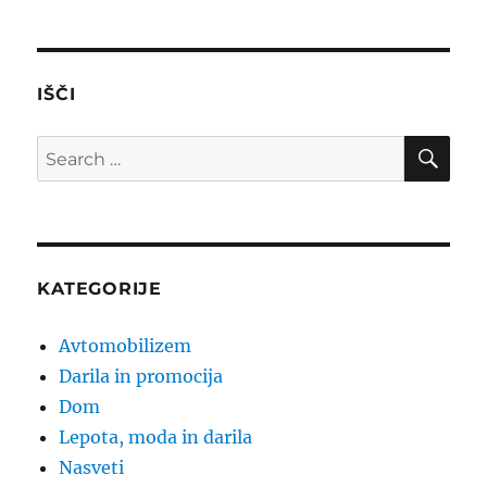
IŠČI
SE
Search
for:
KATEGORIJE
Avtomobilizem
Darila in promocija
Dom
Lepota, moda in darila
Nasveti