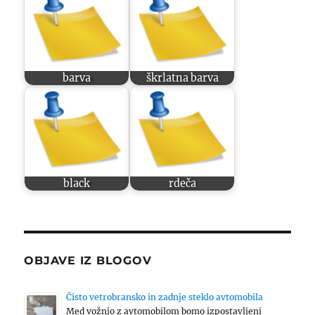
barva
škrlatna barva
black
rdeča
OBJAVE IZ BLOGOV
Čisto vetrobransko in zadnje steklo avtomobila
Med vožnjo z avtomobilom bomo izpostavljeni