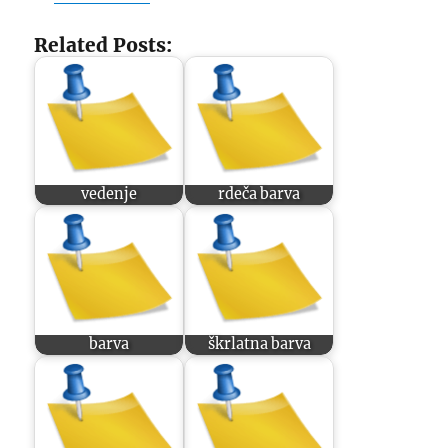
Related Posts:
vedenje
rdeča barva
barva
škrlatna barva