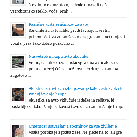
številnim elementom, ki bodo umazali naše
vetrobransko steklo. Voda, prah, …
Različne vrste senčnikov za avto
Senčniki za avto lahko predstavljajo izvrstni
pripomoček za zmanjševanje segrevanja notranjosti
vozila. prav tako dobro poskrbijo …
Nasveti ob nakupu avto akustike
Vemo, da lahko tovarniško vgrajena avto akustika
ponuja precej dobre možnosti. Po drugi strani pa
zagotovo …
Akustika za avto za izboljševanje kakovosti zvoka ter
zmanjševanje hrupa
Akustika za avto vključuje izdelke in rešitve, ki
poskrbijo za izboljšanje kakovosti zvoka, za zmanjšanje hrupa,
…
Umetnost ustvarjanja spominov za vse življenje
Vsaka poroka je zgodba zase. Ne glede na to, ali gre