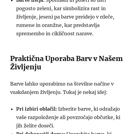
Barve listja:
Spomladi in poleti so listi
pogosto zeleni, kar simbolizira rast in
življenje, jeseni pa barve preidejo v rdeče,
rumene in oranžne, kar predstavlja
spremembo in cikličnost narave.
Praktična Uporaba Barv v Našem
Življenju
Barve lahko uporabimo na številne načine v
vsakdanjem življenju. Tukaj je nekaj idej:
Pri izbiri oblačil:
Izberite barve, ki odražajo
vaše razpoloženje ali povzročajo občutke, ki
jih želite doseči.