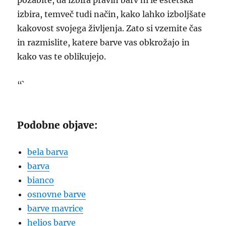
pozabite, da izbira pravih barv ni le estetska
izbira, temveč tudi način, kako lahko izboljšate
kakovost svojega življenja. Zato si vzemite čas
in razmislite, katere barve vas obkrožajo in
kako vas te oblikujejo.
“`
Podobne objave:
bela barva
barva
bianco
osnovne barve
barve mavrice
helios barve