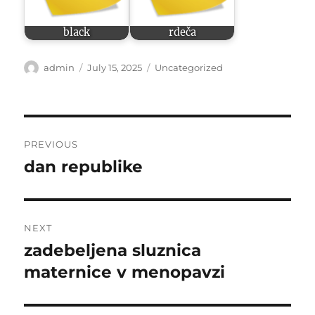
black
rdeča
Author
Posted
Categories
admin
July 15, 2025
Uncategorized
on
Post
PREVIOUS
navigation
dan republike
Previous
post:
NEXT
zadebeljena sluznica
Next
post:
maternice v menopavzi