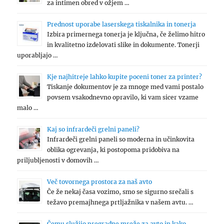
za intimen obred v ožjem …
Prednost uporabe laserskega tiskalnika in tonerja
Izbira primernega tonerja je ključna, če želimo hitro
in kvalitetno izdelovati slike in dokumente. Tonerji
uporabljajo …
Kje najhitreje lahko kupite poceni toner za printer?
Tiskanje dokumentov je za mnoge med vami postalo
povsem vsakodnevno opravilo, ki vam sicer vzame
malo …
Kaj so infrardeči grelni paneli?
Infrardeči grelni paneli so moderna in učinkovita
oblika ogrevanja, ki postopoma pridobiva na
priljubljenosti v domovih …
Več tovornega prostora za naš avto
Če že nekaj časa vozimo, smo se sigurno srečali s
težavo premajhnega prtljažnika v našem avtu. …
Čemu služijo pregradne mreže za avto in kako