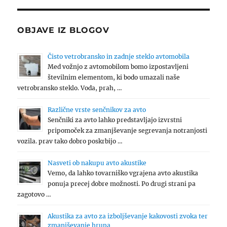
OBJAVE IZ BLOGOV
Čisto vetrobransko in zadnje steklo avtomobila
Med vožnjo z avtomobilom bomo izpostavljeni
številnim elementom, ki bodo umazali naše
vetrobransko steklo. Voda, prah, …
Različne vrste senčnikov za avto
Senčniki za avto lahko predstavljajo izvrstni
pripomoček za zmanjševanje segrevanja notranjosti
vozila. prav tako dobro poskrbijo …
Nasveti ob nakupu avto akustike
Vemo, da lahko tovarniško vgrajena avto akustika
ponuja precej dobre možnosti. Po drugi strani pa
zagotovo …
Akustika za avto za izboljševanje kakovosti zvoka ter
zmanjševanje hrupa