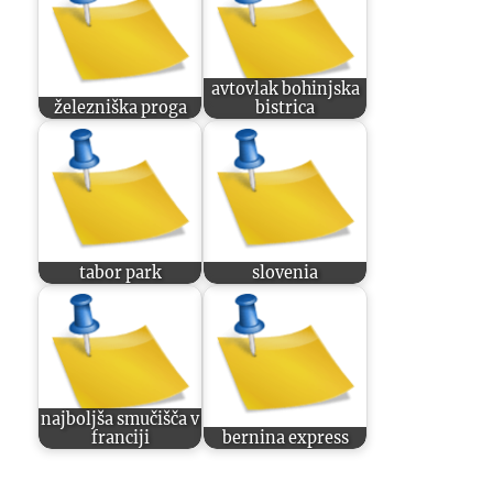
avtovlak bohinjska
železniška proga
bistrica
tabor park
slovenia
najboljša smučišča v
franciji
bernina express