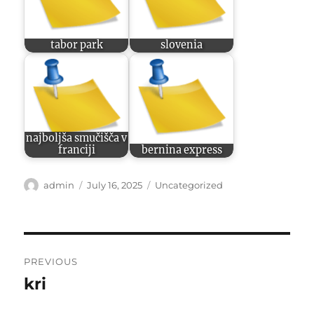
tabor park
slovenia
najboljša smučišča v
franciji
bernina express
Author
Posted
Categories
admin
July 16, 2025
Uncategorized
on
Post
PREVIOUS
navigation
kri
Previous
post: