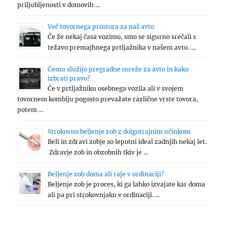
priljubljenosti v domovih …
Več tovornega prostora za naš avto
Če že nekaj časa vozimo, smo se sigurno srečali s
težavo premajhnega prtljažnika v našem avtu. …
Čemu služijo pregradne mreže za avto in kako
izbrati pravo?
Če v prtljažniku osebnega vozila ali v svojem
tovornem kombiju pogosto prevažate različne vrste tovora,
potem …
Strokovno beljenje zob z dolgotrajnim učinkom
Beli in zdravi zobje so lepotni ideal zadnjih nekaj let.
Zdravje zob in obzobnih tkiv je …
Beljenje zob doma ali raje v ordinaciji?
Beljenje zob je proces, ki ga lahko izvajate kar doma
ali pa pri strokovnjaku v ordinaciji. …