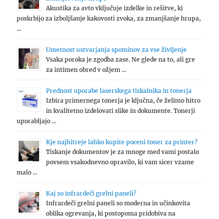
Akustika za avto vključuje izdelke in rešitve, ki
poskrbijo za izboljšanje kakovosti zvoka, za zmanjšanje hrupa,
…
Umetnost ustvarjanja spominov za vse življenje
Vsaka poroka je zgodba zase. Ne glede na to, ali gre
za intimen obred v ožjem …
Prednost uporabe laserskega tiskalnika in tonerja
Izbira primernega tonerja je ključna, če želimo hitro
in kvalitetno izdelovati slike in dokumente. Tonerji
uporabljajo …
Kje najhitreje lahko kupite poceni toner za printer?
Tiskanje dokumentov je za mnoge med vami postalo
povsem vsakodnevno opravilo, ki vam sicer vzame
malo …
Kaj so infrardeči grelni paneli?
Infrardeči grelni paneli so moderna in učinkovita
oblika ogrevanja, ki postopoma pridobiva na