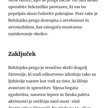
Nove Gorice, kjer se proga začne. Od tam lahko
uporabite železniško povezavo, ki vas bo
popeljala skozi čudovite pokrajine. Prav tako je
Bohinjska proga dostopna z avtobusom in
avtomobilom, kar omogoča enostavno
raziskovanje okolice.
Zaključek
Bohinjska proga je resnično skriti dragulj
Slovenije, ki nudi edinstveno izkušnjo tako za
ljubitelje narave kot tudi za tiste, ki iščejo
avanturo in sprostitev. Njena bogata
zgodovina, naravne lepote in široka paleta
aktivnosti jo uvrščajo med must-visit