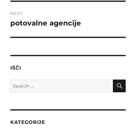
NEXT
potovalne agencije
Next
post:
IŠČI
SE
Search
for:
KATEGORIJE