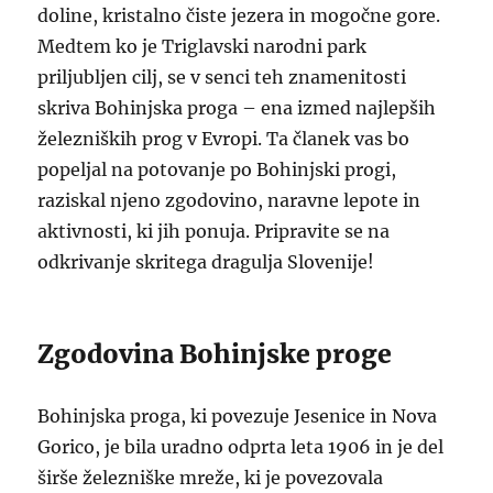
doline, kristalno čiste jezera in mogočne gore.
Medtem ko je Triglavski narodni park
priljubljen cilj, se v senci teh znamenitosti
skriva Bohinjska proga – ena izmed najlepših
železniških prog v Evropi. Ta članek vas bo
popeljal na potovanje po Bohinjski progi,
raziskal njeno zgodovino, naravne lepote in
aktivnosti, ki jih ponuja. Pripravite se na
odkrivanje skritega dragulja Slovenije!
Zgodovina Bohinjske proge
Bohinjska proga, ki povezuje Jesenice in Nova
Gorico, je bila uradno odprta leta 1906 in je del
širše železniške mreže, ki je povezovala