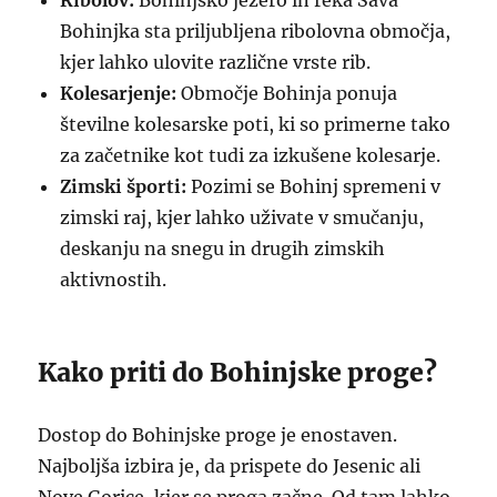
Ribolov:
Bohinjsko jezero in reka Sava
Bohinjka sta priljubljena ribolovna območja,
kjer lahko ulovite različne vrste rib.
Kolesarjenje:
Območje Bohinja ponuja
številne kolesarske poti, ki so primerne tako
za začetnike kot tudi za izkušene kolesarje.
Zimski športi:
Pozimi se Bohinj spremeni v
zimski raj, kjer lahko uživate v smučanju,
deskanju na snegu in drugih zimskih
aktivnostih.
Kako priti do Bohinjske proge?
Dostop do Bohinjske proge je enostaven.
Najboljša izbira je, da prispete do Jesenic ali