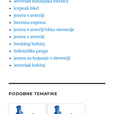
avtovlak bohinjska bistrica
icepeak bled
jezera v avstriji
bernina express
jezera v avstriji blizu slovenije
jezera v avstriji
booking bohinj
železniška proga
jezera za kopanje v sloveniji
avtovlak bohinj
PODOBNE TEMATIKE