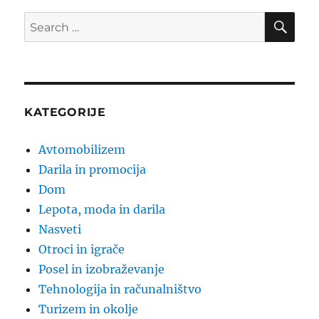
SE
Search
for:
KATEGORIJE
Avtomobilizem
Darila in promocija
Dom
Lepota, moda in darila
Nasveti
Otroci in igrače
Posel in izobraževanje
Tehnologija in računalništvo
Turizem in okolje