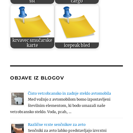
sst
cargo
krvavec smučarske
karte
icepeak bled
OBJAVE IZ BLOGOV
Čisto vetrobransko in zadnje steklo avtomobila
Med vožnjo z avtomobilom bomo izpostavljeni
številnim elementom, ki bodo umazali naše
vetrobransko steklo. Voda, prah, …
Različne vrste senčnikov za avto
Senčniki za avto lahko predstavljajo izvrstni