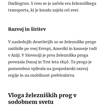
Darlington. S tem se je začela era železniškega
transporta, ki je kmalu zajela cel svet.
Razvoj in širitev
V naslednjih desetletjih so se železniške proge
razširile po vsej Evropi, Ameriki in kasneje tudi
v Aziji. V Sloveniji je prva železniška proga
povezala Dunaj in Trst leta 1846. Ta proga je
pomembno vplivala na gospodarski razvoj
regije in na mobilnost prebivalstva.
Vloga železniških prog v
sodobnem svetu