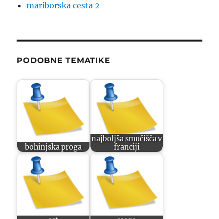
mariborska cesta 2
PODOBNE TEMATIKE
najboljša smučišča v
bohinjska proga
franciji