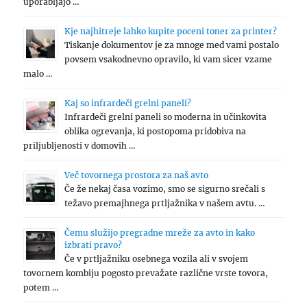
uporabljajo …
Kje najhitreje lahko kupite poceni toner za printer?
Tiskanje dokumentov je za mnoge med vami postalo
povsem vsakodnevno opravilo, ki vam sicer vzame
malo …
Kaj so infrardeči grelni paneli?
Infrardeči grelni paneli so moderna in učinkovita
oblika ogrevanja, ki postopoma pridobiva na
priljubljenosti v domovih …
Več tovornega prostora za naš avto
Če že nekaj časa vozimo, smo se sigurno srečali s
težavo premajhnega prtljažnika v našem avtu. …
Čemu služijo pregradne mreže za avto in kako
izbrati pravo?
Če v prtljažniku osebnega vozila ali v svojem
tovornem kombiju pogosto prevažate različne vrste tovora,
potem …