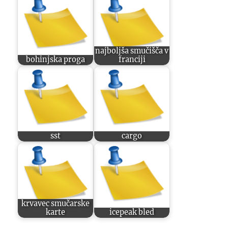
najboljša smučišča v
bohinjska proga
franciji
sst
cargo
krvavec smučarske
karte
icepeak bled