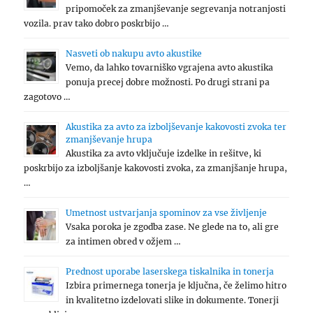
pripomoček za zmanjševanje segrevanja notranjosti
vozila. prav tako dobro poskrbijo …
Nasveti ob nakupu avto akustike
Vemo, da lahko tovarniško vgrajena avto akustika
ponuja precej dobre možnosti. Po drugi strani pa
zagotovo …
Akustika za avto za izboljševanje kakovosti zvoka ter
zmanjševanje hrupa
Akustika za avto vključuje izdelke in rešitve, ki
poskrbijo za izboljšanje kakovosti zvoka, za zmanjšanje hrupa,
…
Umetnost ustvarjanja spominov za vse življenje
Vsaka poroka je zgodba zase. Ne glede na to, ali gre
za intimen obred v ožjem …
Prednost uporabe laserskega tiskalnika in tonerja
Izbira primernega tonerja je ključna, če želimo hitro
in kvalitetno izdelovati slike in dokumente. Tonerji