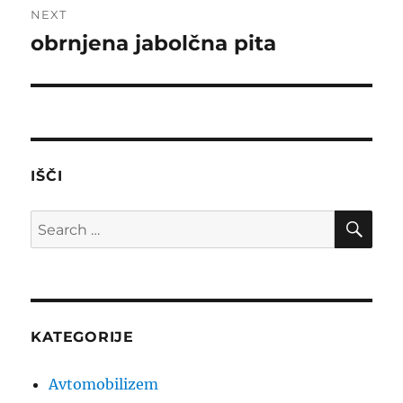
NEXT
obrnjena jabolčna pita
Next
post:
IŠČI
SE
Search
for:
KATEGORIJE
Avtomobilizem