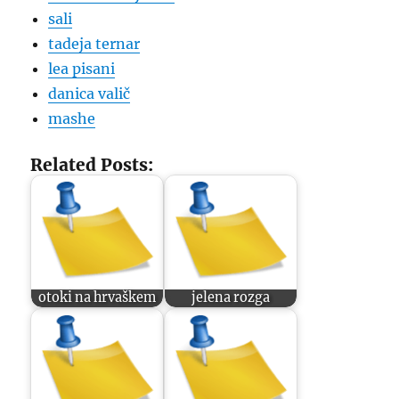
sali
tadeja ternar
lea pisani
danica valič
mashe
Related Posts:
otoki na hrvaškem
jelena rozga