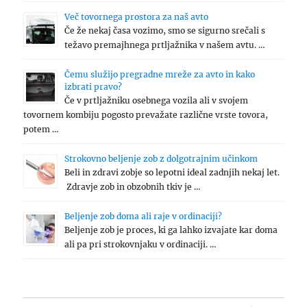
Več tovornega prostora za naš avto
Če že nekaj časa vozimo, smo se sigurno srečali s
težavo premajhnega prtljažnika v našem avtu. …
Čemu služijo pregradne mreže za avto in kako
izbrati pravo?
Če v prtljažniku osebnega vozila ali v svojem
tovornem kombiju pogosto prevažate različne vrste tovora,
potem …
Strokovno beljenje zob z dolgotrajnim učinkom
Beli in zdravi zobje so lepotni ideal zadnjih nekaj let.
Zdravje zob in obzobnih tkiv je …
Beljenje zob doma ali raje v ordinaciji?
Beljenje zob je proces, ki ga lahko izvajate kar doma
ali pa pri strokovnjaku v ordinaciji. …