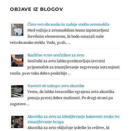
OBJAVE IZ BLOGOV
Čisto vetrobransko in zadnje steklo avtomobila
Med vožnjo z avtomobilom bomo izpostavljeni
številnim elementom, ki bodo umazali naše
vetrobransko steklo. Voda, prah, …
Različne vrste senčnikov za avto
Senčniki za avto lahko predstavljajo izvrstni
pripomoček za zmanjševanje segrevanja notranjosti
vozila. prav tako dobro poskrbijo …
Nasveti ob nakupu avto akustike
Vemo, da lahko tovarniško vgrajena avto akustika
ponuja precej dobre možnosti. Po drugi strani pa
zagotovo …
Akustika za avto za izboljševanje kakovosti zvoka ter
zmanjševanje hrupa
Akustika za avto vključuje izdelke in rešitve, ki