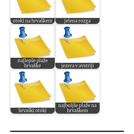
otoki na hrvaškem
jelena rozga
najlepše plaže
hrvaške
jezera v avstriji
najboljše plaže na
hrvaški otoki
hrvaškem