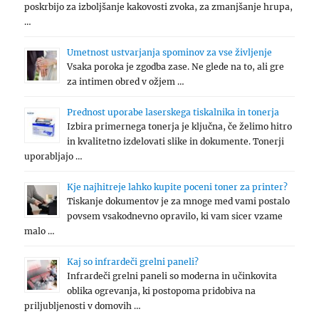
poskrbijo za izboljšanje kakovosti zvoka, za zmanjšanje hrupa,
…
Umetnost ustvarjanja spominov za vse življenje
Vsaka poroka je zgodba zase. Ne glede na to, ali gre
za intimen obred v ožjem …
Prednost uporabe laserskega tiskalnika in tonerja
Izbira primernega tonerja je ključna, če želimo hitro
in kvalitetno izdelovati slike in dokumente. Tonerji
uporabljajo …
Kje najhitreje lahko kupite poceni toner za printer?
Tiskanje dokumentov je za mnoge med vami postalo
povsem vsakodnevno opravilo, ki vam sicer vzame
malo …
Kaj so infrardeči grelni paneli?
Infrardeči grelni paneli so moderna in učinkovita
oblika ogrevanja, ki postopoma pridobiva na
priljubljenosti v domovih …