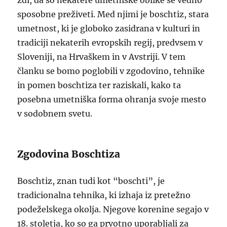
zdi, da so nekatere umetniške oblike še vedno
sposobne preživeti. Med njimi je boschtiz, stara
umetnost, ki je globoko zasidrana v kulturi in
tradiciji nekaterih evropskih regij, predvsem v
Sloveniji, na Hrvaškem in v Avstriji. V tem
članku se bomo poglobili v zgodovino, tehnike
in pomen boschtiza ter raziskali, kako ta
posebna umetniška forma ohranja svoje mesto
v sodobnem svetu.
Zgodovina Boschtiza
Boschtiz, znan tudi kot “boschti”, je
tradicionalna tehnika, ki izhaja iz pretežno
podeželskega okolja. Njegove korenine segajo v
18. stoletja, ko so ga prvotno uporabljali za