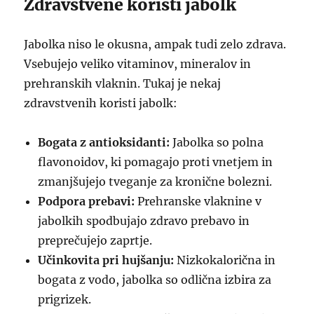
Zdravstvene koristi jabolk
Jabolka niso le okusna, ampak tudi zelo zdrava.
Vsebujejo veliko vitaminov, mineralov in
prehranskih vlaknin. Tukaj je nekaj
zdravstvenih koristi jabolk:
Bogata z antioksidanti:
Jabolka so polna
flavonoidov, ki pomagajo proti vnetjem in
zmanjšujejo tveganje za kronične bolezni.
Podpora prebavi:
Prehranske vlaknine v
jabolkih spodbujajo zdravo prebavo in
preprečujejo zaprtje.
Učinkovita pri hujšanju:
Nizkokalorična in
bogata z vodo, jabolka so odlična izbira za
prigrizek.