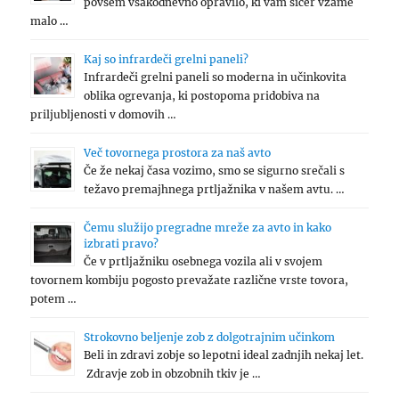
povsem vsakodnevno opravilo, ki vam sicer vzame
malo …
Kaj so infrardeči grelni paneli?
Infrardeči grelni paneli so moderna in učinkovita
oblika ogrevanja, ki postopoma pridobiva na
priljubljenosti v domovih …
Več tovornega prostora za naš avto
Če že nekaj časa vozimo, smo se sigurno srečali s
težavo premajhnega prtljažnika v našem avtu. …
Čemu služijo pregradne mreže za avto in kako
izbrati pravo?
Če v prtljažniku osebnega vozila ali v svojem
tovornem kombiju pogosto prevažate različne vrste tovora,
potem …
Strokovno beljenje zob z dolgotrajnim učinkom
Beli in zdravi zobje so lepotni ideal zadnjih nekaj let.
Zdravje zob in obzobnih tkiv je …