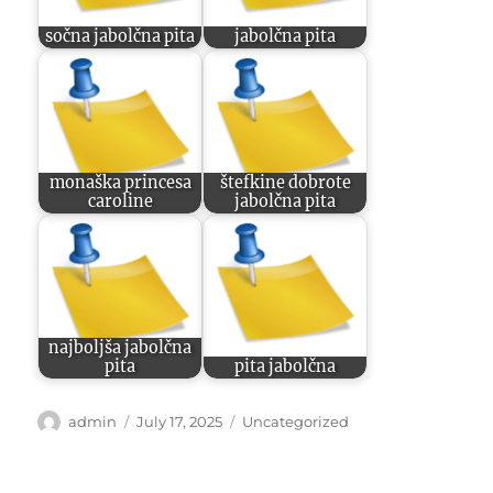
sočna jabolčna pita
jabolčna pita
monaška princesa
štefkine dobrote
caroline
jabolčna pita
najboljša jabolčna
pita
pita jabolčna
Author
Posted
Categories
admin
July 17, 2025
Uncategorized
on