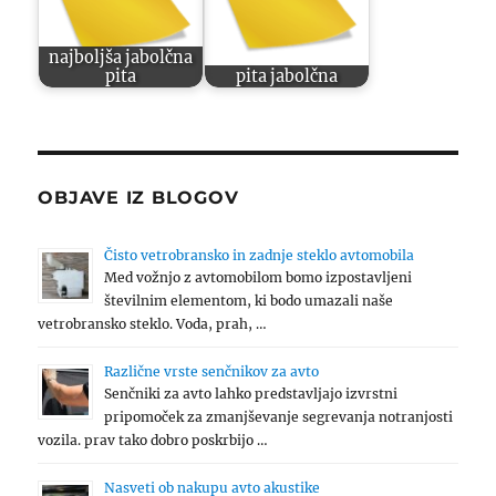
najboljša jabolčna
pita
pita jabolčna
OBJAVE IZ BLOGOV
Čisto vetrobransko in zadnje steklo avtomobila
Med vožnjo z avtomobilom bomo izpostavljeni
številnim elementom, ki bodo umazali naše
vetrobransko steklo. Voda, prah, …
Različne vrste senčnikov za avto
Senčniki za avto lahko predstavljajo izvrstni
pripomoček za zmanjševanje segrevanja notranjosti
vozila. prav tako dobro poskrbijo …
Nasveti ob nakupu avto akustike