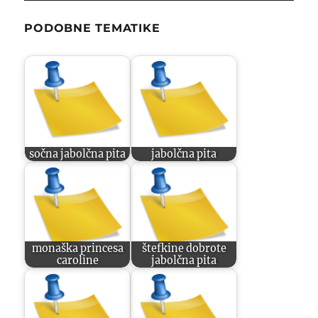
PODOBNE TEMATIKE
sočna jabolčna pita
jabolčna pita
monaška princesa
štefkine dobrote
caroline
jabolčna pita