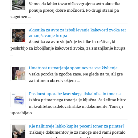
Vemo, da lahko tovarniško vgrajena avto akustika
ponuja precej dobre možnosti. Po drugi strani pa
zagotovo …
Akustika za avto za izboljševanje kakovosti zvoka ter
zmanjševanje hrupa
Akustika za avto vključuje izdelke in rešitve, ki
poskrbijo za izboljšanje kakovosti zvoka, za zmanjšanje hrupa,
…
Umetnost ustvarjanja spominov za vse življenje
Vsaka poroka je zgodba zase. Ne glede na to, ali gre
za intimen obred v ožjem …
Prednost uporabe laserskega tiskalnika in tonerja
Izbira primernega tonerja je ključna, če želimo hitro
in kvalitetno izdelovati slike in dokumente. Tonerji
uporabljajo …
Kje najhitreje lahko kupite poceni toner za printer?
Tiskanje dokumentov je za mnoge med vami postalo