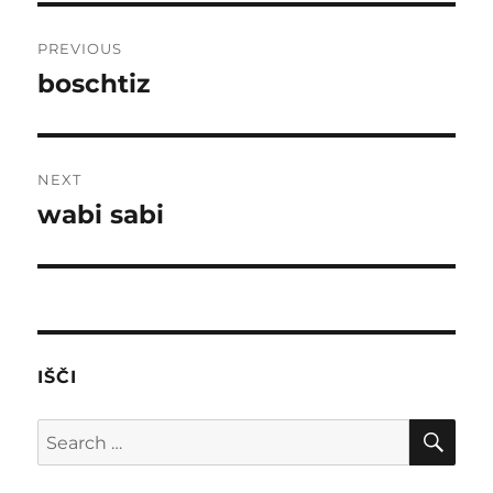
Post
PREVIOUS
navigation
boschtiz
Previous
post:
NEXT
wabi sabi
Next
post:
IŠČI
SE
Search
for: