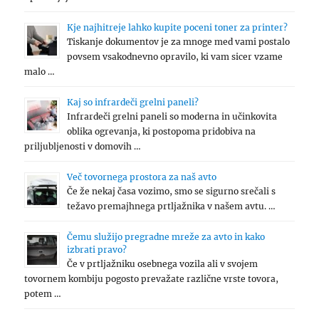
Kje najhitreje lahko kupite poceni toner za printer?
Tiskanje dokumentov je za mnoge med vami postalo
povsem vsakodnevno opravilo, ki vam sicer vzame
malo …
Kaj so infrardeči grelni paneli?
Infrardeči grelni paneli so moderna in učinkovita
oblika ogrevanja, ki postopoma pridobiva na
priljubljenosti v domovih …
Več tovornega prostora za naš avto
Če že nekaj časa vozimo, smo se sigurno srečali s
težavo premajhnega prtljažnika v našem avtu. …
Čemu služijo pregradne mreže za avto in kako
izbrati pravo?
Če v prtljažniku osebnega vozila ali v svojem
tovornem kombiju pogosto prevažate različne vrste tovora,
potem …