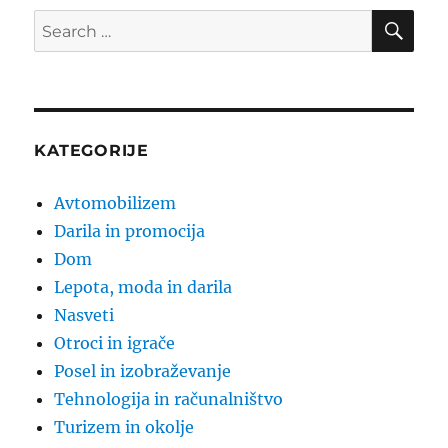
SE
Search
for:
KATEGORIJE
Avtomobilizem
Darila in promocija
Dom
Lepota, moda in darila
Nasveti
Otroci in igrače
Posel in izobraževanje
Tehnologija in računalništvo
Turizem in okolje