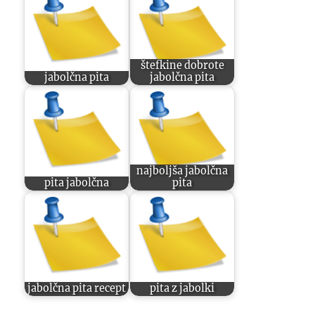
štefkine dobrote
jabolčna pita
jabolčna pita
najboljša jabolčna
pita jabolčna
pita
jabolčna pita recept
pita z jabolki