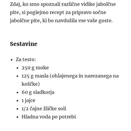
Zdaj, ko smo spoznali različne vidike jabolčne
pite, si poglejmo recept za pripravo sočne
jabolčne pite, ki bo navdušila vse vaše goste.
Sestavine
Za testo:
250 g moke
125 g masla (ohlajenega in narezanega na
koščke)
60 g sladkorja
1 jajce
1/2 čajne žličke soli
Hladna voda po potrebi