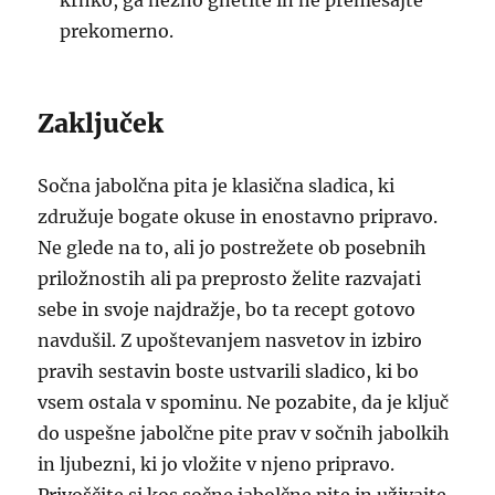
krhko, ga nežno gnetite in ne premešajte
prekomerno.
Zaključek
Sočna jabolčna pita je klasična sladica, ki
združuje bogate okuse in enostavno pripravo.
Ne glede na to, ali jo postrežete ob posebnih
priložnostih ali pa preprosto želite razvajati
sebe in svoje najdražje, bo ta recept gotovo
navdušil. Z upoštevanjem nasvetov in izbiro
pravih sestavin boste ustvarili sladico, ki bo
vsem ostala v spominu. Ne pozabite, da je ključ
do uspešne jabolčne pite prav v sočnih jabolkih
in ljubezni, ki jo vložite v njeno pripravo.