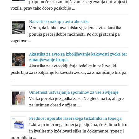
pripomoček za zmanjševanje segrevanja notranjosti
vozila. prav tako dobro poskrbijo …
Nasveti ob nakupu avto akustike
Vemo, da lahko tovarniško vgrajena avto akustika
ponuja precej dobre možnosti. Po drugi strani pa
zagotovo …
Akustika za avto za izboljševanje kakovosti zvoka ter
zmanjševanje hrupa
Akustika za avto vključuje izdelke in rešitve, ki
poskrbijo za izboljšanje kakovosti zvoka, za zmanjšanje hrupa,
…
Umetnost ustvarjanja spominov za vse življenje
Vsaka poroka je zgodba zase. Ne glede na to, ali gre
za intimen obred v ožjem …
Prednost uporabe laserskega tiskalnika in tonerja
Izbira primernega tonerja je ključna, če želimo hitro
in kvalitetno izdelovati slike in dokumente. Tonerji
uporabljajo …