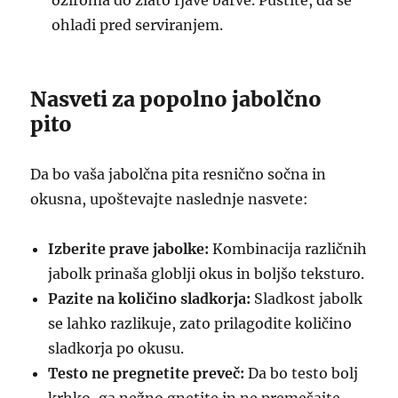
oziroma do zlato rjave barve. Pustite, da se
ohladi pred serviranjem.
Nasveti za popolno jabolčno
pito
Da bo vaša jabolčna pita resnično sočna in
okusna, upoštevajte naslednje nasvete:
Izberite prave jabolke:
Kombinacija različnih
jabolk prinaša globlji okus in boljšo teksturo.
Pazite na količino sladkorja:
Sladkost jabolk
se lahko razlikuje, zato prilagodite količino
sladkorja po okusu.
Testo ne pregnetite preveč:
Da bo testo bolj