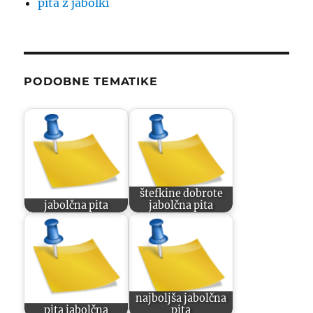
pita z jabolki
PODOBNE TEMATIKE
štefkine dobrote
jabolčna pita
jabolčna pita
najboljša jabolčna
pita jabolčna
pita