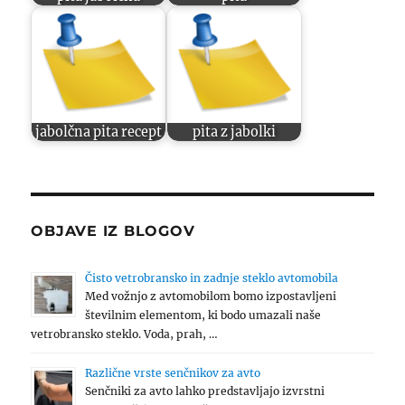
jabolčna pita recept
pita z jabolki
OBJAVE IZ BLOGOV
Čisto vetrobransko in zadnje steklo avtomobila
Med vožnjo z avtomobilom bomo izpostavljeni
številnim elementom, ki bodo umazali naše
vetrobransko steklo. Voda, prah, …
Različne vrste senčnikov za avto
Senčniki za avto lahko predstavljajo izvrstni