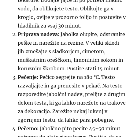
teksture. Dodajte jajce in po potrebi hladno
vodo, da oblikujete testo. Oblikujte ga v
kroglo, ovijte v prozorno folijo in postavite v
hladilnik za vsaj 30 minut.
Priprava nadeva:
Jabolka olupite, odstranite
peške in narežite na rezine. V veliki skledi
jih zmešajte s sladkorjem, cimetom,
muškatnim oreščkom, limoninim sokom in
koruznim škrobom. Pustite stati 15 minut.
Pečenje:
Pečico segrejte na 180 °C. Testo
razvaljajte in ga prenesite v pekač. Na testo
razporedite jabolčni nadev, prelijte z drugim
delom testa, ki ga lahko narežete na trakove
za dekoracijo. Zarežite nekaj lukenj v
zgornjem testu, da lahko para pobegne.
Pečemo:
Jabolčno pito pecite 45-50 minut