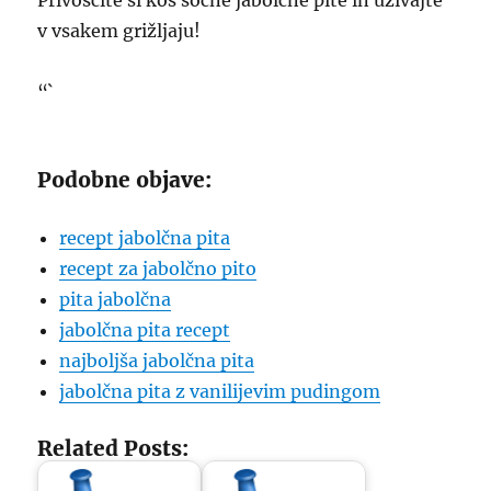
Privoščite si kos sočne jabolčne pite in uživajte
v vsakem grižljaju!
“`
Podobne objave:
recept jabolčna pita
recept za jabolčno pito
pita jabolčna
jabolčna pita recept
najboljša jabolčna pita
jabolčna pita z vanilijevim pudingom
Related Posts: