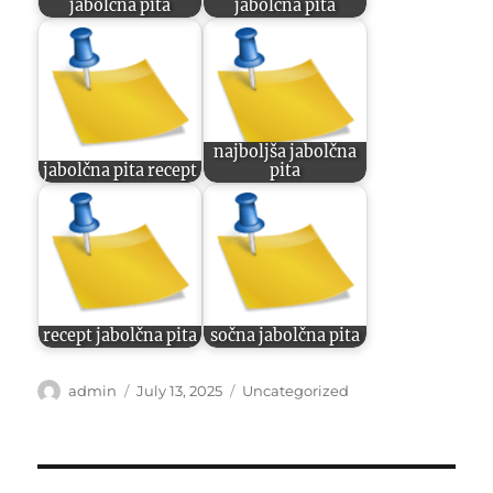
jabolčna pita
jabolčna pita
najboljša jabolčna
jabolčna pita recept
pita
recept jabolčna pita
sočna jabolčna pita
Author
Posted
Categories
admin
July 13, 2025
Uncategorized
on
Post