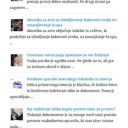
ponuja precej dobre možnosti. Po drugi strani pa
zagotovo …
Akustika za avto za izboljševanje kakovosti zvoka ter
zmanjševanje hrupa
Akustika za avto vključuje izdelke in rešitve, ki
poskrbijo za izboljšanje kakovosti zvoka, za zmanjšanje hrupa,
…
Umetnost ustvarjanja spominov za vse življenje
Vsaka poroka je zgodba zase. Ne glede na to, ali gre
za intimen obred v ožjem …
Prednost uporabe laserskega tiskalnika in tonerja
Izbira primernega tonerja je ključna, če želimo hitro
in kvalitetno izdelovati slike in dokumente. Tonerji
uporabljajo …
Kje najhitreje lahko kupite poceni toner za printer?
Tiskanje dokumentov je za mnoge med vami postalo
povsem vsakodnevno opravilo, ki vam sicer vzame
malo …