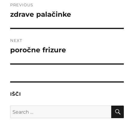
PREVIOUS
navigation
zdrave palačinke
Previous
post:
NEXT
poročne frizure
Next
post:
IŠČI
SE
Search
for: