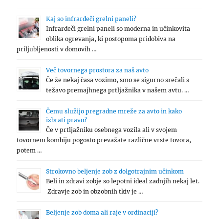
Kaj so infrardeči grelni paneli?
Infrardeči grelni paneli so moderna in učinkovita
oblika ogrevanja, ki postopoma pridobiva na
priljubljenosti v domovih …
Več tovornega prostora za naš avto
Če že nekaj časa vozimo, smo se sigurno srečali s
težavo premajhnega prtljažnika v našem avtu. …
Čemu služijo pregradne mreže za avto in kako
izbrati pravo?
Če v prtljažniku osebnega vozila ali v svojem
tovornem kombiju pogosto prevažate različne vrste tovora,
potem …
Strokovno beljenje zob z dolgotrajnim učinkom
Beli in zdravi zobje so lepotni ideal zadnjih nekaj let.
Zdravje zob in obzobnih tkiv je …
Beljenje zob doma ali raje v ordinaciji?