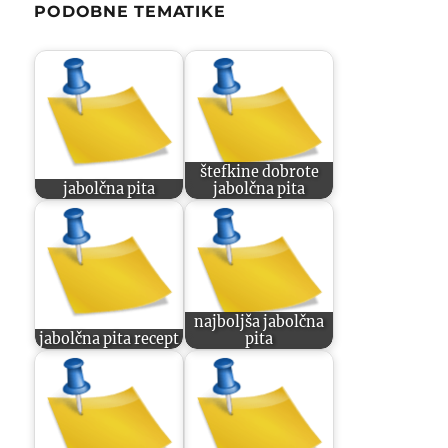
PODOBNE TEMATIKE
štefkine dobrote
jabolčna pita
jabolčna pita
najboljša jabolčna
jabolčna pita recept
pita