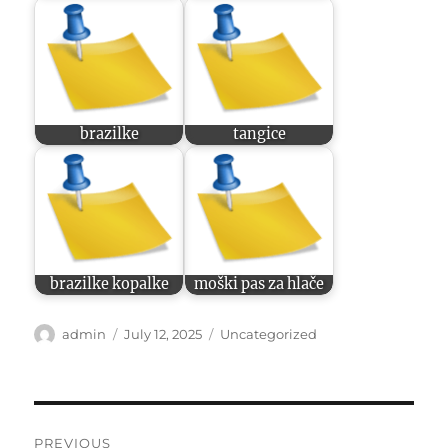
brazilke
tangice
brazilke kopalke
moški pas za hlače
Author
Posted
Categories
admin
July 12, 2025
Uncategorized
on
Post
PREVIOUS