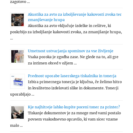
zagotovo …
Akustika za avto za izboljševanje kakovosti zvoka ter
zmanjševanje hrupa
Akustika za avto vključuje izdelke in rešitve, ki
poskrbijo za izboljšanje kakovosti zvoka, za zmanjšanje hrupa,
…
Umetnost ustvarjanja spominov za vse življenje
Vsaka poroka je zgodba zase. Ne glede na to, ali gre
za intimen obred v ožjem …
Prednost uporabe laserskega tiskalnika in tonerja
Izbira primernega tonerja je ključna, če želimo hitro
in kvalitetno izdelovati slike in dokumente. Tonerji
uporabljajo …
Kje najhitreje lahko kupite poceni toner za printer?
Tiskanje dokumentov je za mnoge med vami postalo
povsem vsakodnevno opravilo, ki vam sicer vzame
malo …