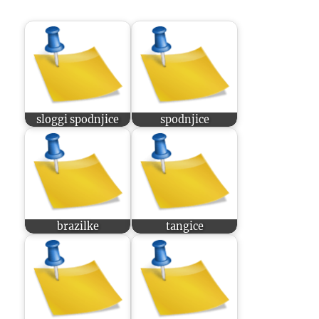
sloggi spodnjice
spodnjice
brazilke
tangice