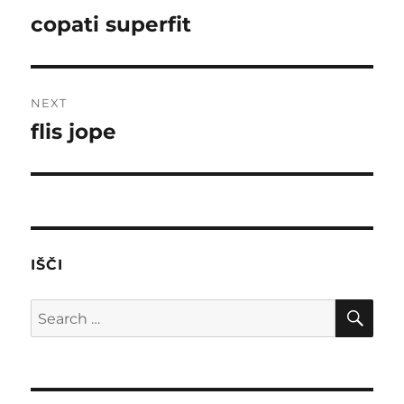
navigation
copati superfit
Previous
post:
NEXT
flis jope
Next
post:
IŠČI
SE
Search
for: