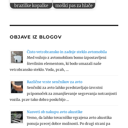
brazilke kopalke
moški pas za hlače
OBJAVE IZ BLOGOV
Čisto vetrobransko in zadnje steklo avtomobila
Med vožnjo z avtomobilom bomo izpostavljeni
številnim elementom, ki bodo umazali naše
vetrobransko steklo. Voda, prah, …
Različne vrste senčnikov za avto
Senčniki za avto lahko predstavljajo izvrstni
pripomoček za zmanjševanje segrevanja notranjosti
vozila. prav tako dobro poskrbijo …
Nasveti ob nakupu avto akustike
Vemo, da lahko tovarniško vgrajena avto akustika
ponuja precej dobre možnosti. Po drugi strani pa