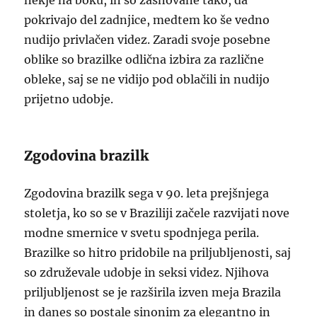
nekje na boku, in so zasnovane tako, da
pokrivajo del zadnjice, medtem ko še vedno
nudijo privlačen videz. Zaradi svoje posebne
oblike so brazilke odlična izbira za različne
obleke, saj se ne vidijo pod oblačili in nudijo
prijetno udobje.
Zgodovina brazilk
Zgodovina brazilk sega v 90. leta prejšnjega
stoletja, ko so se v Braziliji začele razvijati nove
modne smernice v svetu spodnjega perila.
Brazilke so hitro pridobile na priljubljenosti, saj
so združevale udobje in seksi videz. Njihova
priljubljenost se je razširila izven meja Brazila
in danes so postale sinonim za elegantno in