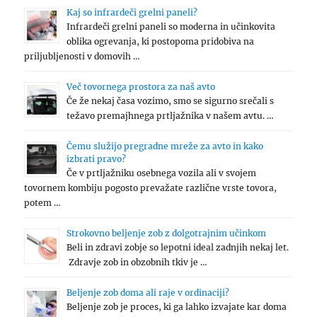
Kaj so infrardeči grelni paneli?
Infrardeči grelni paneli so moderna in učinkovita
oblika ogrevanja, ki postopoma pridobiva na
priljubljenosti v domovih …
Več tovornega prostora za naš avto
Če že nekaj časa vozimo, smo se sigurno srečali s
težavo premajhnega prtljažnika v našem avtu. …
Čemu služijo pregradne mreže za avto in kako
izbrati pravo?
Če v prtljažniku osebnega vozila ali v svojem
tovornem kombiju pogosto prevažate različne vrste tovora,
potem …
Strokovno beljenje zob z dolgotrajnim učinkom
Beli in zdravi zobje so lepotni ideal zadnjih nekaj let.
Zdravje zob in obzobnih tkiv je …
Beljenje zob doma ali raje v ordinaciji?
Beljenje zob je proces, ki ga lahko izvajate kar doma