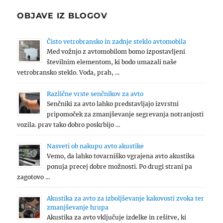
OBJAVE IZ BLOGOV
Čisto vetrobransko in zadnje steklo avtomobila
Med vožnjo z avtomobilom bomo izpostavljeni
številnim elementom, ki bodo umazali naše
vetrobransko steklo. Voda, prah, …
Različne vrste senčnikov za avto
Senčniki za avto lahko predstavljajo izvrstni
pripomoček za zmanjševanje segrevanja notranjosti
vozila. prav tako dobro poskrbijo …
Nasveti ob nakupu avto akustike
Vemo, da lahko tovarniško vgrajena avto akustika
ponuja precej dobre možnosti. Po drugi strani pa
zagotovo …
Akustika za avto za izboljševanje kakovosti zvoka ter
zmanjševanje hrupa
Akustika za avto vključuje izdelke in rešitve, ki