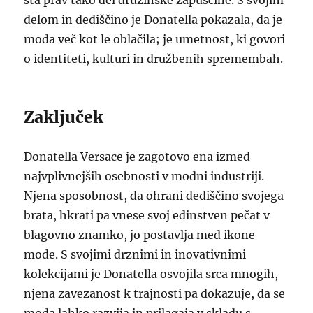
sta prav tako del družinske zapuščine. S svojim
delom in dediščino je Donatella pokazala, da je
moda več kot le oblačila; je umetnost, ki govori
o identiteti, kulturi in družbenih spremembah.
Zaključek
Donatella Versace je zagotovo ena izmed
najvplivnejših osebnosti v modni industriji.
Njena sposobnost, da ohrani dediščino svojega
brata, hkrati pa vnese svoj edinstven pečat v
blagovno znamko, jo postavlja med ikone
mode. S svojimi drznimi in inovativnimi
kolekcijami je Donatella osvojila srca mnogih,
njena zavezanost k trajnosti pa dokazuje, da se