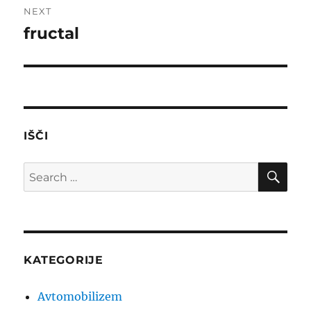
NEXT
fructal
Next
post:
IŠČI
SE
Search
for:
KATEGORIJE
Avtomobilizem