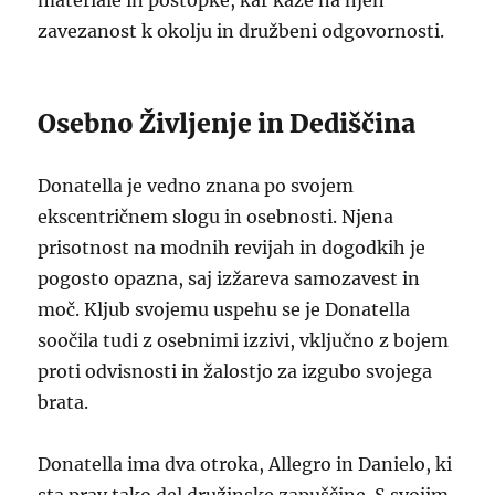
materiale in postopke, kar kaže na njen
zavezanost k okolju in družbeni odgovornosti.
Osebno Življenje in Dediščina
Donatella je vedno znana po svojem
ekscentričnem slogu in osebnosti. Njena
prisotnost na modnih revijah in dogodkih je
pogosto opazna, saj izžareva samozavest in
moč. Kljub svojemu uspehu se je Donatella
soočila tudi z osebnimi izzivi, vključno z bojem
proti odvisnosti in žalostjo za izgubo svojega
brata.
Donatella ima dva otroka, Allegro in Danielo, ki