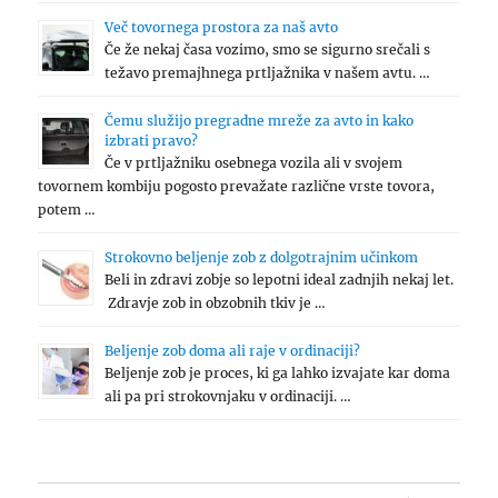
Več tovornega prostora za naš avto
Če že nekaj časa vozimo, smo se sigurno srečali s
težavo premajhnega prtljažnika v našem avtu. …
Čemu služijo pregradne mreže za avto in kako
izbrati pravo?
Če v prtljažniku osebnega vozila ali v svojem
tovornem kombiju pogosto prevažate različne vrste tovora,
potem …
Strokovno beljenje zob z dolgotrajnim učinkom
Beli in zdravi zobje so lepotni ideal zadnjih nekaj let.
Zdravje zob in obzobnih tkiv je …
Beljenje zob doma ali raje v ordinaciji?
Beljenje zob je proces, ki ga lahko izvajate kar doma
ali pa pri strokovnjaku v ordinaciji. …