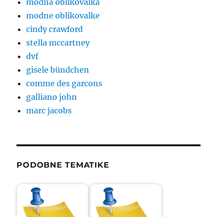
modna oblikovalka
modne oblikovalke
cindy crawford
stella mccartney
dvf
gisele bündchen
comme des garcons
galliano john
marc jacobs
PODOBNE TEMATIKE