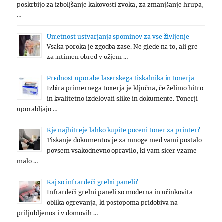
poskrbijo za izboljšanje kakovosti zvoka, za zmanjšanje hrupa,
…
Umetnost ustvarjanja spominov za vse življenje
Vsaka poroka je zgodba zase. Ne glede na to, ali gre
za intimen obred v ožjem …
Prednost uporabe laserskega tiskalnika in tonerja
Izbira primernega tonerja je ključna, če želimo hitro
in kvalitetno izdelovati slike in dokumente. Tonerji
uporabljajo …
Kje najhitreje lahko kupite poceni toner za printer?
Tiskanje dokumentov je za mnoge med vami postalo
povsem vsakodnevno opravilo, ki vam sicer vzame
malo …
Kaj so infrardeči grelni paneli?
Infrardeči grelni paneli so moderna in učinkovita
oblika ogrevanja, ki postopoma pridobiva na
priljubljenosti v domovih …