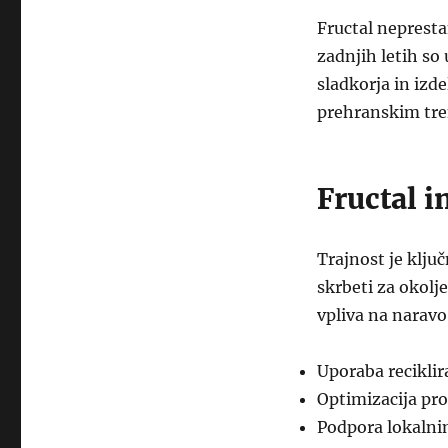
Fructal nepresta
zadnjih letih so
sladkorja in izd
prehranskim tr
Fructal i
Trajnost je klju
skrbeti za okolj
vpliva na naravo
Uporaba reciklir
Optimizacija pr
Podpora lokalni