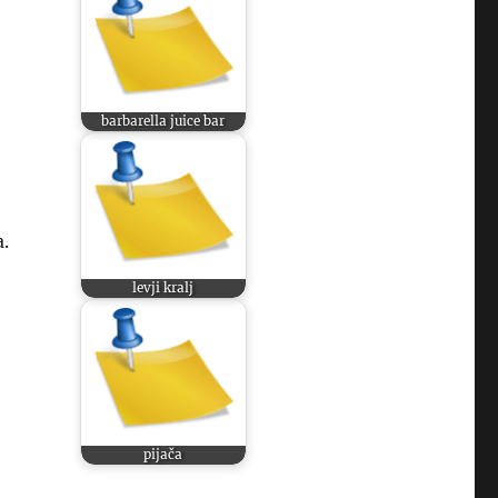
barbarella juice bar
a.
levji kralj
pijača