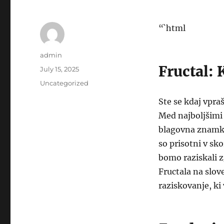
“`html
Author
admin
Fructal: 
Posted
July 15, 2025
on
Categories
Uncategorized
Ste se kdaj vpraš
Med najboljšimi i
blagovna znamka
so prisotni v s
bomo raziskali z
Fructala na slov
raziskovanje, ki