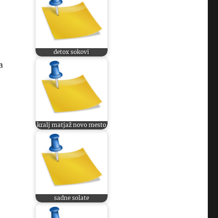
detox sokovi
a
kralj matjaž novo mesto
sadne solate