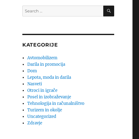
SEARCH
Search
for:
KATEGORIJE
Avtomobilizem
Darila in promocija
Dom
Lepota, moda in darila
Nasveti
Otroci in igrače
Posel in izobraževanje
Tehnologija in računalništvo
Turizem in okolje
Uncategorized
Zdravje