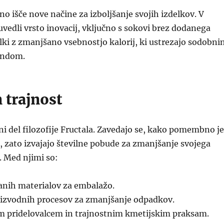
no išče nove načine za izboljšanje svojih izdelkov. V
 uvedli vrsto inovacij, vključno s sokovi brez dodanega
elki z zmanjšano vsebnostjo kalorij, ki ustrezajo sodobni
endom.
n trajnost
čni del filozofije Fructala. Zavedajo se, kako pomembno je
e, zato izvajajo številne pobude za zmanjšanje svojega
. Med njimi so:
anih materialov za embalažo.
oizvodnih procesov za zmanjšanje odpadkov.
m pridelovalcem in trajnostnim kmetijskim praksam.