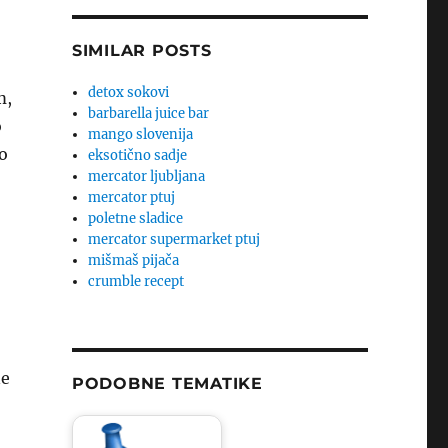
SIMILAR POSTS
detox sokovi
m,
barbarella juice bar
o
mango slovenija
o
eksotično sadje
mercator ljubljana
mercator ptuj
poletne sladice
mercator supermarket ptuj
mišmaš pijača
crumble recept
ne
PODOBNE TEMATIKE