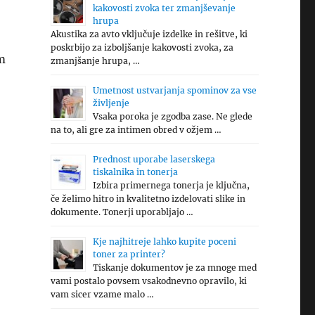
kakovosti zvoka ter zmanjševanje
hrupa
Akustika za avto vključuje izdelke in rešitve, ki
poskrbijo za izboljšanje kakovosti zvoka, za
m
zmanjšanje hrupa, …
Umetnost ustvarjanja spominov za vse
življenje
Vsaka poroka je zgodba zase. Ne glede
na to, ali gre za intimen obred v ožjem …
Prednost uporabe laserskega
tiskalnika in tonerja
Izbira primernega tonerja je ključna,
če želimo hitro in kvalitetno izdelovati slike in
dokumente. Tonerji uporabljajo …
Kje najhitreje lahko kupite poceni
toner za printer?
Tiskanje dokumentov je za mnoge med
vami postalo povsem vsakodnevno opravilo, ki
vam sicer vzame malo …