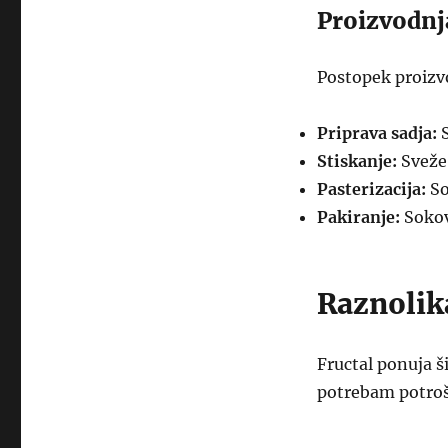
Proizvodnj
Postopek proizv
Priprava sadja:
S
Stiskanje:
Sveže 
Pasterizacija:
So
Pakiranje:
Sokovi
Raznolik
Fructal ponuja š
potrebam potrošn