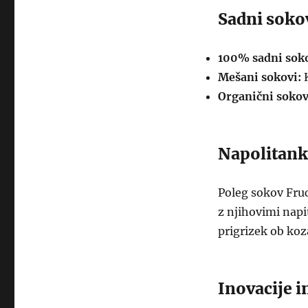
Sadni soko
100% sadni soko
Mešani sokovi:
K
Organični sokov
Napolitanke
Poleg sokov Fruc
z njihovimi napit
prigrizek ob koz
Inovacije i