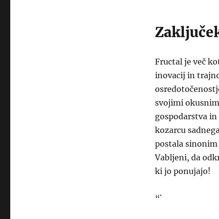
Zaključe
Fructal je več k
inovacij in trajn
osredotočenostjo
svojimi okusnimi
gospodarstva in 
kozarcu sadnega 
postala sinonim 
Vabljeni, da odkr
ki jo ponujajo!
“`