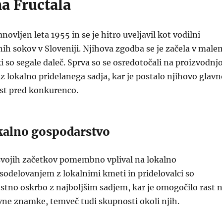
a Fructala
tanovljen leta 1955 in se je hitro uveljavil kot vodilni
nih sokov v Sloveniji. Njihova zgodba se je začela v male
ki so segale daleč. Sprva so se osredotočali na proizvodnj
z lokalno pridelanega sadja, kar je postalo njihovo glavn
ost pred konkurenco.
okalno gospodarstvo
 svojih začetkov pomembno vplival na lokalno
sodelovanjem z lokalnimi kmeti in pridelovalci so
ostno oskrbo z najboljšim sadjem, kar je omogočilo rast 
vne znamke, temveč tudi skupnosti okoli njih.