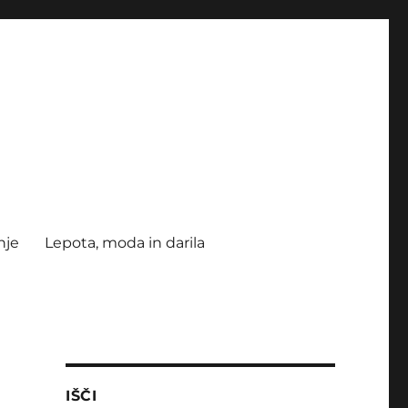
nje
Lepota, moda in darila
IŠČI