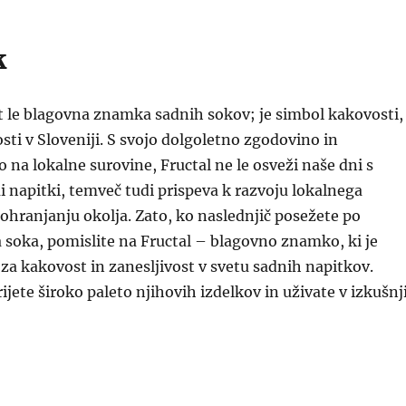
k
ot le blagovna znamka sadnih sokov; je simbol kakovosti,
osti v Sloveniji. S svojo dolgoletno zgodovino in
 na lokalne surovine, Fructal ne le osveži naše dni s
 napitki, temveč tudi prispeva k razvoju lokalnega
ohranjanju okolja. Zato, ko naslednjič posežete po
soka, pomislite na Fructal – blagovno znamko, ki je
za kakovost in zanesljivost v svetu sadnih napitkov.
ijete široko paleto njihovih izdelkov in uživate v izkušnji