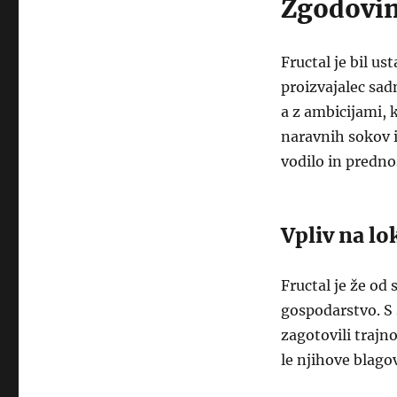
Zgodovin
Fructal je bil us
proizvajalec sad
a z ambicijami, 
naravnih sokov i
vodilo in predn
Vpliv na l
Fructal je že od
gospodarstvo. S 
zagotovili trajn
le njihove blago