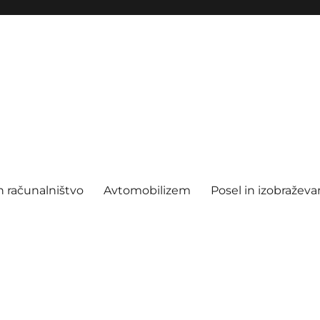
n računalništvo
Avtomobilizem
Posel in izobraževa