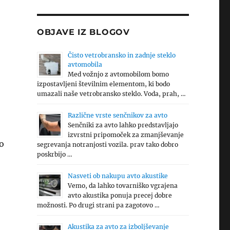
OBJAVE IZ BLOGOV
Čisto vetrobransko in zadnje steklo
avtomobila
Med vožnjo z avtomobilom bomo
izpostavljeni številnim elementom, ki bodo
umazali naše vetrobransko steklo. Voda, prah, …
Različne vrste senčnikov za avto
Senčniki za avto lahko predstavljajo
izvrstni pripomoček za zmanjševanje
jo
segrevanja notranjosti vozila. prav tako dobro
poskrbijo …
Nasveti ob nakupu avto akustike
Vemo, da lahko tovarniško vgrajena
avto akustika ponuja precej dobre
možnosti. Po drugi strani pa zagotovo …
Akustika za avto za izboljševanje