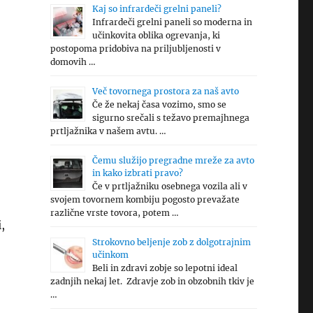
Kaj so infrardeči grelni paneli?
Infrardeči grelni paneli so moderna in
učinkovita oblika ogrevanja, ki
postopoma pridobiva na priljubljenosti v
domovih …
Več tovornega prostora za naš avto
Če že nekaj časa vozimo, smo se
sigurno srečali s težavo premajhnega
prtljažnika v našem avtu. …
Čemu služijo pregradne mreže za avto
in kako izbrati pravo?
Če v prtljažniku osebnega vozila ali v
svojem tovornem kombiju pogosto prevažate
različne vrste tovora, potem …
,
Strokovno beljenje zob z dolgotrajnim
učinkom
Beli in zdravi zobje so lepotni ideal
zadnjih nekaj let. Zdravje zob in obzobnih tkiv je
…