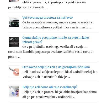
oblika ogrevanja, ki postopoma pridobiva na
priljubljenosti v domovih …
Več tovornega prostora za naš avto
Če že nekaj časa vozimo, smo se sigurno srečali s
težavo premajhnega prtljažnika v našem avtu. …
Čemu služijo pregradne mreže za avto in kako
izbrati pravo?
Če v prtljažniku osebnega vozila ali v svojem
tovornem kombiju pogosto prevažate različne vrste tovora,
potem …
Strokovno beljenje zob z dolgotrajnim učinkom
Beli in zdravi zobje so lepotni ideal zadnjih nekaj let.
Zdravje zob in obzobnih tkiv je …
Beljenje zob doma ali raje v ordinaciji?
Beljenje zob je proces, ki ga lahko izvajate kar doma
ali pa pri strokovnjaku v ordinaciji. …