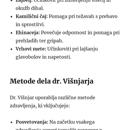
Žajbelj:
Učinkovit pri zdravljenju vnetij in
okužb dihal.
Kamilični čaj:
Pomaga pri težavah s prebavo
in sprostitvi.
Ehinaceja:
Povečuje odpornost in pomaga pri
prehladih ter gripah.
Vrhovi mete:
Učinkoviti pri lajšanju
glavobolov in napetosti.
Metode dela dr. Višnjarja
Dr. Višnjar uporablja različne metode
zdravljenja, ki vključujejo:
Posvetovanja:
Na začetku vsakega