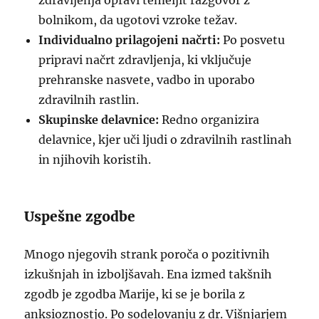
zdravljenja opravi temeljit razgovor z
bolnikom, da ugotovi vzroke težav.
Individualno prilagojeni načrti:
Po posvetu
pripravi načrt zdravljenja, ki vključuje
prehranske nasvete, vadbo in uporabo
zdravilnih rastlin.
Skupinske delavnice:
Redno organizira
delavnice, kjer uči ljudi o zdravilnih rastlinah
in njihovih koristih.
Uspešne zgodbe
Mnogo njegovih strank poroča o pozitivnih
izkušnjah in izboljšavah. Ena izmed takšnih
zgodb je zgodba Marije, ki se je borila z
anksioznostjo. Po sodelovanju z dr. Višnjarjem