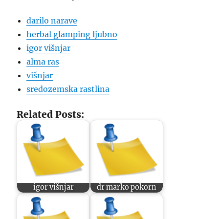
darilo narave
herbal glamping ljubno
igor višnjar
alma ras
višnjar
sredozemska rastlina
Related Posts:
igor višnjar
dr marko pokorn