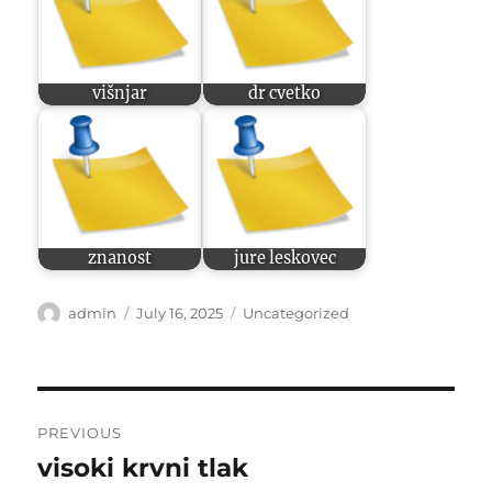
višnjar
dr cvetko
znanost
jure leskovec
Author
Posted
Categories
admin
July 16, 2025
Uncategorized
on
Post
PREVIOUS
navigation
visoki krvni tlak
Previous