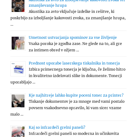
zmanjševanje hrupa
Akustika za avto vključuje izdelke in rešitve, ki
poskrbijo za izboljšanje kakovosti zvoka, za zmanjšanje hrupa,
…
Umetnost ustvarjanja spominov za vse življenje
Vsaka poroka je zgodba zase. Ne glede na to, ali gre
za intimen obred v ožjem …
Prednost uporabe laserskega tiskalnika in tonerja
Izbira primernega tonerja je ključna, če želimo hitro
in kvalitetno izdelovati slike in dokumente. Tonerji
uporabljajo …
Kje najhitreje lahko kupite poceni toner za printer?
Tiskanje dokumentov je za mnoge med vami postalo
povsem vsakodnevno opravilo, ki vam sicer vzame
malo …
Kaj so infrardeči grelni paneli?
Infrardeči grelni paneli so moderna in učinkovita