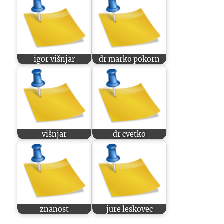
igor višnjar
dr marko pokorn
višnjar
dr cvetko
znanost
jure leskovec