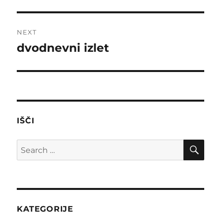
post:
NEXT
dvodnevni izlet
Next
post:
IŠČI
SE
Search
for:
KATEGORIJE