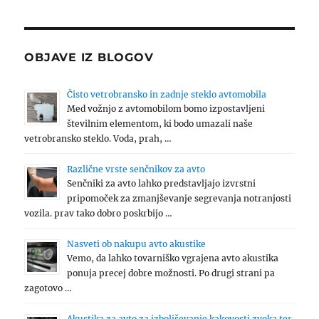
OBJAVE IZ BLOGOV
Čisto vetrobransko in zadnje steklo avtomobila
Med vožnjo z avtomobilom bomo izpostavljeni
številnim elementom, ki bodo umazali naše
vetrobransko steklo. Voda, prah, …
Različne vrste senčnikov za avto
Senčniki za avto lahko predstavljajo izvrstni
pripomoček za zmanjševanje segrevanja notranjosti
vozila. prav tako dobro poskrbijo …
Nasveti ob nakupu avto akustike
Vemo, da lahko tovarniško vgrajena avto akustika
ponuja precej dobre možnosti. Po drugi strani pa
zagotovo …
Akustika za avto za izboljševanje kakovosti zvoka ter