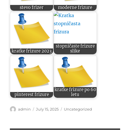
stevo frizer
moderne frizure
stopničaste frizure
kratke frizure 2023
slike
kratke frizure po 60
pinterest frizure
letu
Author
Posted
Categories
admin
July 15, 2025
Uncategorized
on