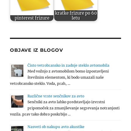
kratke frizure po 60
pinterest frizure
letu
OBJAVE IZ BLOGOV
Čisto vetrobransko in zadnje steklo avtomobila
Med vožnjo z avtomobilom bomo izpostavljeni
številnim elementom, ki bodo umazali naše
vetrobransko steklo. Voda, prah, …
Različne vrste senčnikov za avto
Senčniki za avto lahko predstavljajo izvrstni
pripomoček za zmanjševanje segrevanja notranjosti
vozila. prav tako dobro poskrbijo …
Nasveti ob nakupu avto akustike