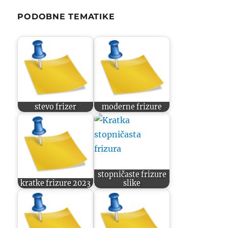
PODOBNE TEMATIKE
stevo frizer
moderne frizure
stopničaste frizure
kratke frizure 2023
slike