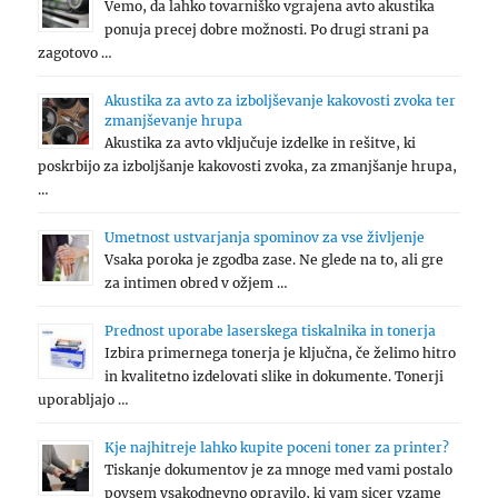
Vemo, da lahko tovarniško vgrajena avto akustika
ponuja precej dobre možnosti. Po drugi strani pa
zagotovo …
Akustika za avto za izboljševanje kakovosti zvoka ter
zmanjševanje hrupa
Akustika za avto vključuje izdelke in rešitve, ki
poskrbijo za izboljšanje kakovosti zvoka, za zmanjšanje hrupa,
…
Umetnost ustvarjanja spominov za vse življenje
Vsaka poroka je zgodba zase. Ne glede na to, ali gre
za intimen obred v ožjem …
Prednost uporabe laserskega tiskalnika in tonerja
Izbira primernega tonerja je ključna, če želimo hitro
in kvalitetno izdelovati slike in dokumente. Tonerji
uporabljajo …
Kje najhitreje lahko kupite poceni toner za printer?
Tiskanje dokumentov je za mnoge med vami postalo
povsem vsakodnevno opravilo, ki vam sicer vzame