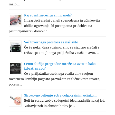
malo …
Kaj so infrardeči grelni paneli?
Infrardeči grelni paneli so moderna in učinkovita
oblika ogrevanja, ki postopoma pridobiva na
priljubljenosti v domovih …
Več tovornega prostora za naš avto
Če že nekaj časa vozimo, smo se sigurno srečali s
težavo premajhnega prtljažnika v našem avtu. …
Čemu služijo pregradne mreže za avto in kako
izbrati pravo?
Če v prtljažniku osebnega vozila ali v svojem
tovornem kombiju pogosto prevažate različne vrste tovora,
potem …
Strokovno beljenje zob z dolgotrajnim učinkom
Beli in zdravi zobje so lepotni ideal zadnjih nekaj let.
Zdravje zob in obzobnih tkiv je …