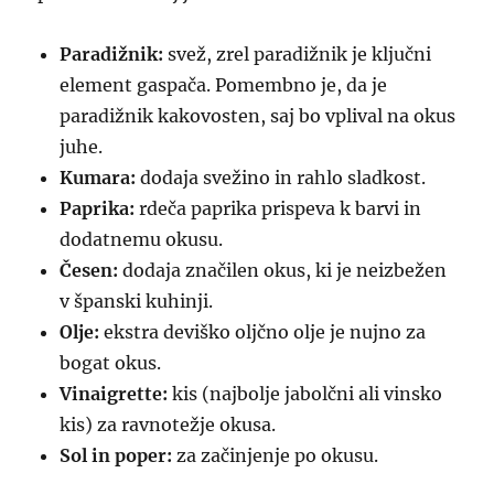
Paradižnik:
svež, zrel paradižnik je ključni
element gaspača. Pomembno je, da je
paradižnik kakovosten, saj bo vplival na okus
juhe.
Kumara:
dodaja svežino in rahlo sladkost.
Paprika:
rdeča paprika prispeva k barvi in
dodatnemu okusu.
Česen:
dodaja značilen okus, ki je neizbežen
v španski kuhinji.
Olje:
ekstra deviško oljčno olje je nujno za
bogat okus.
Vinaigrette:
kis (najbolje jabolčni ali vinsko
kis) za ravnotežje okusa.
Sol in poper:
za začinjenje po okusu.