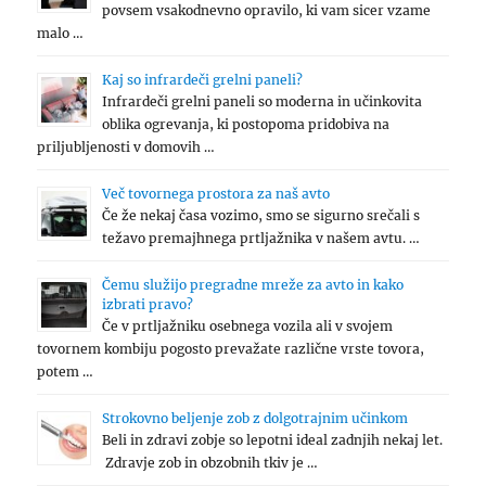
povsem vsakodnevno opravilo, ki vam sicer vzame
malo …
Kaj so infrardeči grelni paneli?
Infrardeči grelni paneli so moderna in učinkovita
oblika ogrevanja, ki postopoma pridobiva na
priljubljenosti v domovih …
Več tovornega prostora za naš avto
Če že nekaj časa vozimo, smo se sigurno srečali s
težavo premajhnega prtljažnika v našem avtu. …
Čemu služijo pregradne mreže za avto in kako
izbrati pravo?
Če v prtljažniku osebnega vozila ali v svojem
tovornem kombiju pogosto prevažate različne vrste tovora,
potem …
Strokovno beljenje zob z dolgotrajnim učinkom
Beli in zdravi zobje so lepotni ideal zadnjih nekaj let.
Zdravje zob in obzobnih tkiv je …