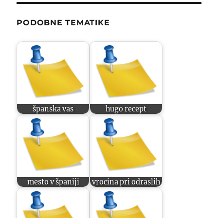
PODOBNE TEMATIKE
španska vas
hugo recept
mesto v španiji
vrocina pri odraslih