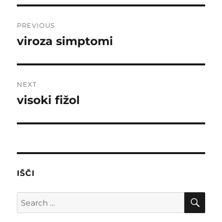
Post
PREVIOUS
navigation
viroza simptomi
Previous
post:
NEXT
visoki fižol
Next
post:
IŠČI
SE
Search
for: