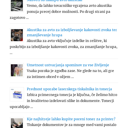
Vemo, da lahko tovarniško vgrajena avto akustika
ponuja precej dobre možnosti. Po drugi strani pa
zagotovo …
Akustika za avto za izboljševanje kakovosti zvoka ter
zmanjševanje hrupa
Akustika za avto vključuje izdelke in rešitve, ki
poskrbijo za izboljšanje kakovosti zvoka, za zmanjšanje hrupa,
…
Umetnost ustvarjanja spominov za vse življenje
Vsaka poroka je zgodba zase. Ne glede na to, ali gre
za intimen obred v ožjem …
Prednost uporabe laserskega tiskalnika in tonerja
Izbira primernega tonerja je ključna, če želimo hitro
in kvalitetno izdelovati slike in dokumente. Tonerji
uporabljajo …
Kje najhitreje lahko kupite poceni toner za printer?
Tiskanje dokumentov je za mnoge med vami postalo