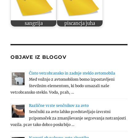
sangrija
piscancja juha
OBJAVE IZ BLOGOV
Čisto vetrobransko in zadnje steklo avtomobila
Med vožnjo z avtomobilom bomo izpostavljeni
številnim elementom, ki bodo umazali naše
vetrobransko steklo. Voda, prah, …
Različne vrste senčnikov za avto
Senčniki za avto lahko predstavljajo izvrstni
pripomoček za zmanjševanje segrevanja notranjosti
vozila. prav tako dobro poskrbijo …
Nasveti ob nakupu avto akustike