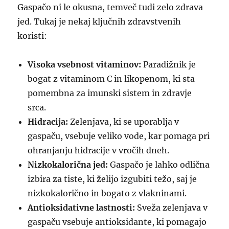
Gaspačo ni le okusna, temveč tudi zelo zdrava
jed. Tukaj je nekaj ključnih zdravstvenih
koristi:
Visoka vsebnost vitaminov:
Paradižnik je
bogat z vitaminom C in likopenom, ki sta
pomembna za imunski sistem in zdravje
srca.
Hidracija:
Zelenjava, ki se uporablja v
gaspaču, vsebuje veliko vode, kar pomaga pri
ohranjanju hidracije v vročih dneh.
Nizkokalorična jed:
Gaspačo je lahko odlična
izbira za tiste, ki želijo izgubiti težo, saj je
nizkokalorično in bogato z vlakninami.
Antioksidativne lastnosti:
Sveža zelenjava v
gaspaču vsebuje antioksidante, ki pomagajo