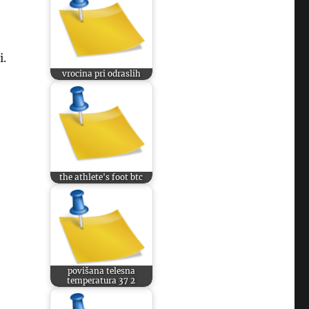
i.
vrocina pri odraslih
the athlete's foot btc
povišana telesna
temperatura 37 2