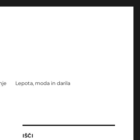
nje
Lepota, moda in darila
IŠČI