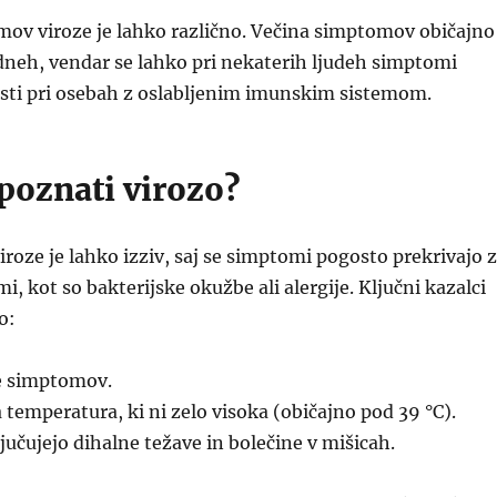
mov viroze je lahko različno. Večina simptomov običajno
 dneh, vendar se lahko pri nekaterih ljudeh simptomi
lasti pri osebah z oslabljenim imunskim sistemom.
poznati virozo?
roze je lahko izziv, saj se simptomi pogosto prekrivajo z
, kot so bakterijske okužbe ali alergije. Ključni kazalci
o:
je simptomov.
 temperatura, ki ni zelo visoka (običajno pod 39 °C).
jučujejo dihalne težave in bolečine v mišicah.