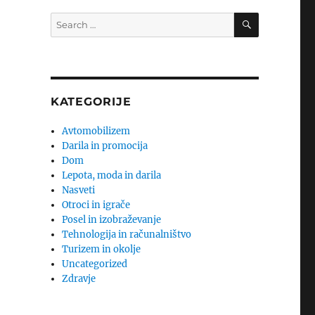
SEARCH
Search
for:
KATEGORIJE
Avtomobilizem
Darila in promocija
Dom
Lepota, moda in darila
Nasveti
Otroci in igrače
Posel in izobraževanje
Tehnologija in računalništvo
Turizem in okolje
Uncategorized
Zdravje