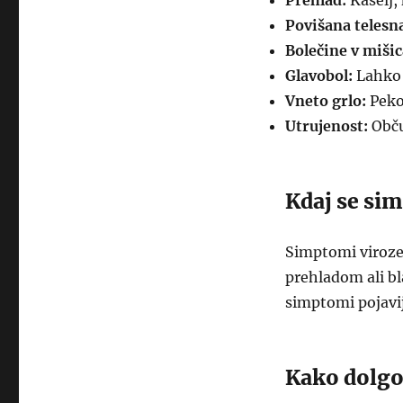
Prehlad:
Kašelj,
Povišana telesn
Bolečine v mišic
Glavobol:
Lahko s
Vneto grlo:
Pekoč
Utrujenost:
Obču
Kdaj se sim
Simptomi viroze
prehladom ali bl
simptomi pojavij
Kako dolgo