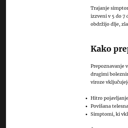
Trajanje simpto
izzveni v 5 do 7
obdržijo dlje, z
Kako pre
Prepoznavanje vi
drugimi boleznimi
viroze vključujej
Hitro pojavljan
Povišana telesna
Simptomi, ki vkl