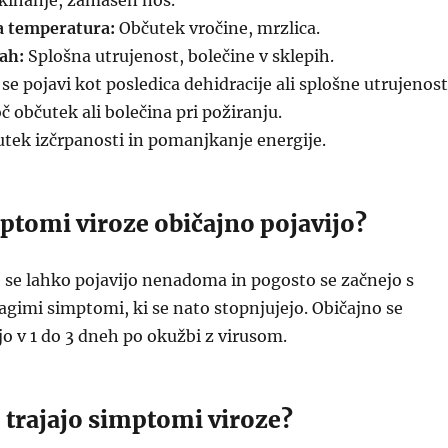
 kihanje, zamašen nos.
a temperatura:
Občutek vročine, mrzlica.
ah:
Splošna utrujenost, bolečine v sklepih.
e pojavi kot posledica dehidracije ali splošne utrujenost
 občutek ali bolečina pri požiranju.
tek izčrpanosti in pomanjkanje energije.
ptomi viroze običajno pojavijo?
 se lahko pojavijo nenadoma in pogosto se začnejo s
agimi simptomi, ki se nato stopnjujejo. Običajno se
o v 1 do 3 dneh po okužbi z virusom.
 trajajo simptomi viroze?