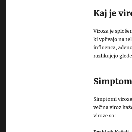
Kaj je vi
Viroza je sploše
ki vplivajo na te
influenca, adeno
razlikujejo glede
Simptomi
Simptomi viroze 
večina viroz ka
viroze so: