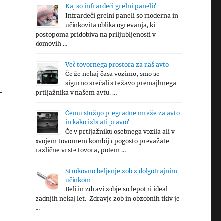
Kaj so infrardeči grelni paneli?
Infrardeči grelni paneli so moderna in
učinkovita oblika ogrevanja, ki
postopoma pridobiva na priljubljenosti v
domovih …
Več tovornega prostora za naš avto
Če že nekaj časa vozimo, smo se
sigurno srečali s težavo premajhnega
r
prtljažnika v našem avtu. …
Čemu služijo pregradne mreže za avto
in kako izbrati pravo?
Če v prtljažniku osebnega vozila ali v
svojem tovornem kombiju pogosto prevažate
različne vrste tovora, potem …
Strokovno beljenje zob z dolgotrajnim
učinkom
Beli in zdravi zobje so lepotni ideal
j
zadnjih nekaj let. Zdravje zob in obzobnih tkiv je
…