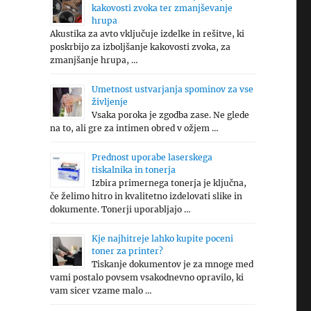
kakovosti zvoka ter zmanjševanje
hrupa
Akustika za avto vključuje izdelke in rešitve, ki
poskrbijo za izboljšanje kakovosti zvoka, za
zmanjšanje hrupa, …
Umetnost ustvarjanja spominov za vse
življenje
Vsaka poroka je zgodba zase. Ne glede
na to, ali gre za intimen obred v ožjem …
Prednost uporabe laserskega
tiskalnika in tonerja
Izbira primernega tonerja je ključna,
če želimo hitro in kvalitetno izdelovati slike in
dokumente. Tonerji uporabljajo …
Kje najhitreje lahko kupite poceni
toner za printer?
Tiskanje dokumentov je za mnoge med
vami postalo povsem vsakodnevno opravilo, ki
vam sicer vzame malo …