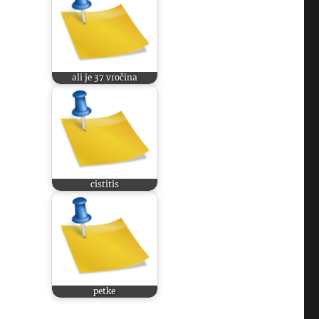
ali je 37 vročina
cistitis
petke