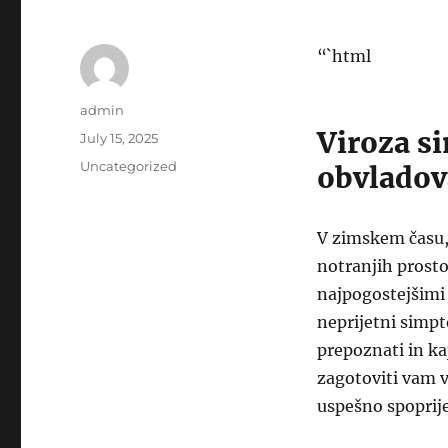
“`html
Author
admin
Viroza s
Posted
July 15, 2025
on
Categories
Uncategorized
obvladov
V zimskem času, 
notranjih prostor
najpogostejšimi 
neprijetni simpt
prepoznati in ka
zagotoviti vam v
uspešno spoprije