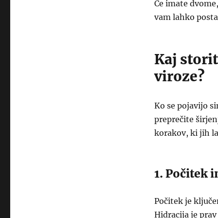
Če imate dvome, 
vam lahko posta
Kaj stori
viroze?
Ko se pojavijo s
preprečite širjen
korakov, ki jih 
1. Počitek i
Počitek je ključe
Hidracija je pr