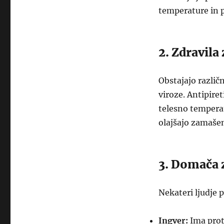
temperature in p
2. Zdravila
Obstajajo različ
viroze. Antipire
telesno tempera
olajšajo zamaše
3. Domača 
Nekateri ljudje 
Ingver:
Ima proti