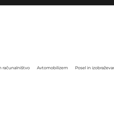
n računalništvo
Avtomobilizem
Posel in izobraževa