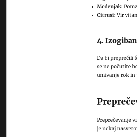
Medenjak:
Pomag
Citrusi:
Vir vita
4. Izogiban
Da bi preprečili 
se ne počutite b
umivanje rok in p
Prepreče
Preprečevanje vi
je nekaj nasvet