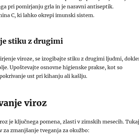
a pri pomirjanju grla in je naravni antiseptik.
mina C, ki lahko okrepi imunski sistem.
je stiku z drugimi
širjenje viroze, se izogibajte stiku z drugimi ljudmi, dokle
olje. Upoštevajte osnovne higienske prakse, kot so
okrivanje ust pri kihanju ali kašlju.
vanje viroz
roz je ključnega pomena, zlasti v zimskih mesecih. Tuka
ov za zmanjšanje tveganja za okužbo: