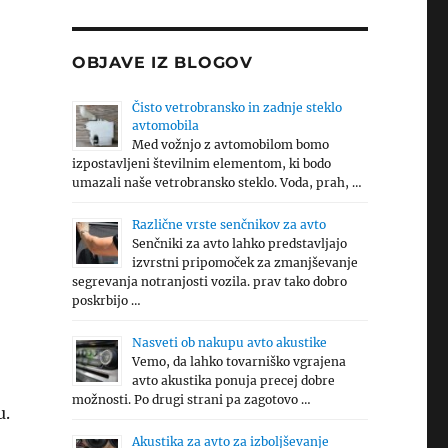
OBJAVE IZ BLOGOV
Čisto vetrobransko in zadnje steklo
avtomobila
Med vožnjo z avtomobilom bomo
izpostavljeni številnim elementom, ki bodo
umazali naše vetrobransko steklo. Voda, prah, …
Različne vrste senčnikov za avto
Senčniki za avto lahko predstavljajo
izvrstni pripomoček za zmanjševanje
segrevanja notranjosti vozila. prav tako dobro
poskrbijo …
Nasveti ob nakupu avto akustike
Vemo, da lahko tovarniško vgrajena
avto akustika ponuja precej dobre
možnosti. Po drugi strani pa zagotovo …
u.
Akustika za avto za izboljševanje