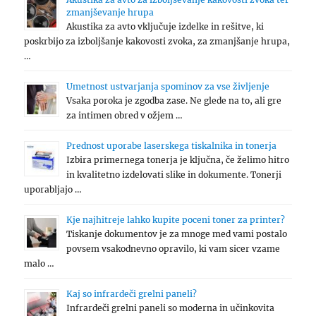
zmanjševanje hrupa
Akustika za avto vključuje izdelke in rešitve, ki
poskrbijo za izboljšanje kakovosti zvoka, za zmanjšanje hrupa,
…
Umetnost ustvarjanja spominov za vse življenje
Vsaka poroka je zgodba zase. Ne glede na to, ali gre
za intimen obred v ožjem …
Prednost uporabe laserskega tiskalnika in tonerja
Izbira primernega tonerja je ključna, če želimo hitro
in kvalitetno izdelovati slike in dokumente. Tonerji
uporabljajo …
Kje najhitreje lahko kupite poceni toner za printer?
Tiskanje dokumentov je za mnoge med vami postalo
povsem vsakodnevno opravilo, ki vam sicer vzame
malo …
Kaj so infrardeči grelni paneli?
Infrardeči grelni paneli so moderna in učinkovita