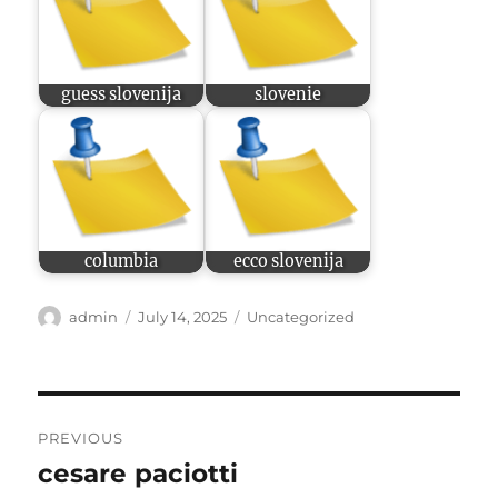
guess slovenija
slovenie
columbia
ecco slovenija
Author
Posted
Categories
admin
July 14, 2025
Uncategorized
on
Post
PREVIOUS
navigation
cesare paciotti
Previous