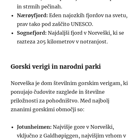
in strmih pečinah.
Nærøyfjord:
Eden najozkih fjordov na svetu,
prav tako pod zaščito UNESCO.
Sognefjord:
Najdaljši fjord v Norveški, ki se
razteza 205 kilometrov v notranjost.
Gorski verigi in narodni parki
Norveška je dom številnim gorskim verigam, ki
ponujajo čudovite razglede in številne
priložnosti za pohodništvo. Med najbolj
znanimi gorskimi območji so:
Jotunheimen:
Najvišje gore v Norveški,
vključno z Galdhøpiggen, najvišjim vrhom v