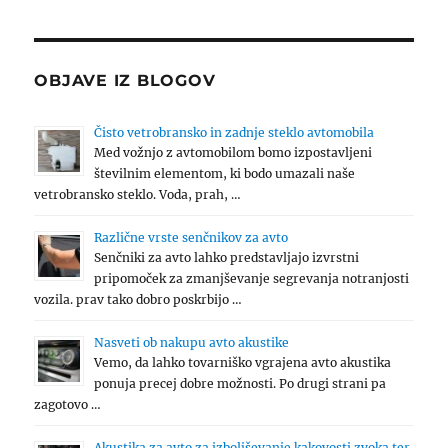
OBJAVE IZ BLOGOV
Čisto vetrobransko in zadnje steklo avtomobila
Med vožnjo z avtomobilom bomo izpostavljeni
številnim elementom, ki bodo umazali naše
vetrobransko steklo. Voda, prah, …
Različne vrste senčnikov za avto
Senčniki za avto lahko predstavljajo izvrstni
pripomoček za zmanjševanje segrevanja notranjosti
vozila. prav tako dobro poskrbijo …
Nasveti ob nakupu avto akustike
Vemo, da lahko tovarniško vgrajena avto akustika
ponuja precej dobre možnosti. Po drugi strani pa
zagotovo …
Akustika za avto za izboljševanje kakovosti zvoka ter