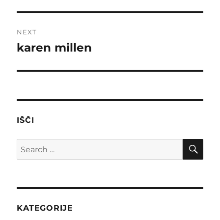
post:
NEXT
karen millen
Next
post:
IŠČI
SE
Search
for:
KATEGORIJE