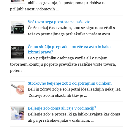
oblika ogrevanja, ki postopoma pridobiva na
priljubljenosti v domovih …
Več tovornega prostora za naš avto
Če že nekaj časa vozimo, smo se sigurno srečali s
težavo premajhnega prtljažnika v našem avtu. …
Čemu služijo pregradne mreže za avto in kako
izbrati pravo?
Če v prtljažniku osebnega vozila ali v svojem
tovornem kombiju pogosto prevažate različne vrste tovora,
potem …
Strokovno beljenje zob z dolgotrajnim učinkom
Beli in zdravi zobje so lepotni ideal zadnjih nekaj let.
Zdravje zob in obzobnih tkiv je …
Beljenje zob doma ali raje v ordinaciji?
Beljenje zob je proces, ki ga lahko izvajate kar doma
ali pa pri strokovnjaku v ordinaciji. …