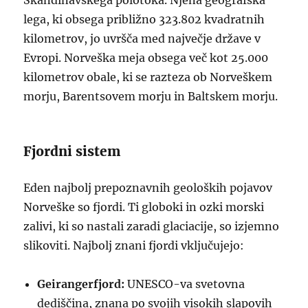
Skandinavskega polotoka. Njena geografska
lega, ki obsega približno 323.802 kvadratnih
kilometrov, jo uvršča med največje države v
Evropi. Norveška meja obsega več kot 25.000
kilometrov obale, ki se razteza ob Norveškem
morju, Barentsovem morju in Baltskem morju.
Fjordni sistem
Eden najbolj prepoznavnih geoloških pojavov
Norveške so fjordi. Ti globoki in ozki morski
zalivi, ki so nastali zaradi glaciacije, so izjemno
slikoviti. Najbolj znani fjordi vključujejo:
Geirangerfjord:
UNESCO-va svetovna
dediščina, znana po svojih visokih slapovih