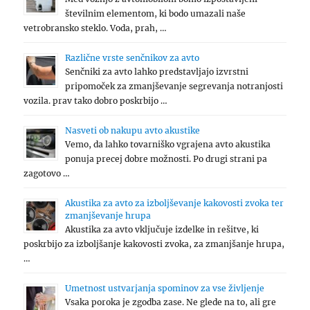
številnim elementom, ki bodo umazali naše
vetrobransko steklo. Voda, prah, …
Različne vrste senčnikov za avto
Senčniki za avto lahko predstavljajo izvrstni
pripomoček za zmanjševanje segrevanja notranjosti
vozila. prav tako dobro poskrbijo …
Nasveti ob nakupu avto akustike
Vemo, da lahko tovarniško vgrajena avto akustika
ponuja precej dobre možnosti. Po drugi strani pa
zagotovo …
Akustika za avto za izboljševanje kakovosti zvoka ter
zmanjševanje hrupa
Akustika za avto vključuje izdelke in rešitve, ki
poskrbijo za izboljšanje kakovosti zvoka, za zmanjšanje hrupa,
…
Umetnost ustvarjanja spominov za vse življenje
Vsaka poroka je zgodba zase. Ne glede na to, ali gre