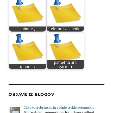
i phone 7
telefoni za otroke
pametna ura
iphone 7
garmin
OBJAVE IZ BLOGOV
Čisto vetrobransko in zadnje steklo avtomobila
Med vožnjo z avtomobilom bomo izpostavljeni