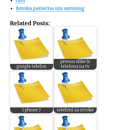
cam
ženska pametna ura samsung
Related Posts:
prenos slike iz
google telefon
telefona na tv
i phone 7
telefoni za otroke