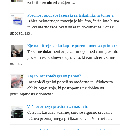
za intimen obred v ožjem …
Prednost uporabe laserskega tiskalnika in tonerja
Izbira primernega tonerja je ključna, če želimo hitro
in kvalitetno izdelovati slike in dokumente. Tonerji
uporabljajo …
Kje najhitreje lahko kupite poceni toner za printer?
Tiskanje dokumentov je za mnoge med vami postalo
povsem vsakodnevno opravilo, ki vam sicer vzame
malo …
Kaj so infrardeči grelni paneli?
Infrardeči grelni paneli so moderna in učinkovita
oblika ogrevanja, ki postopoma pridobiva na
priljubljenosti v domovih …
Več tovornega prostora za naš avto
Če že nekaj časa vozimo, smo se sigurno srečali s
težavo premajhnega prtljažnika v našem avtu. …