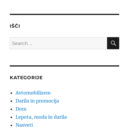
IŠČI
SE
Search
for:
KATEGORIJE
Avtomobilizem
Darila in promocija
Dom
Lepota, moda in darila
Nasveti