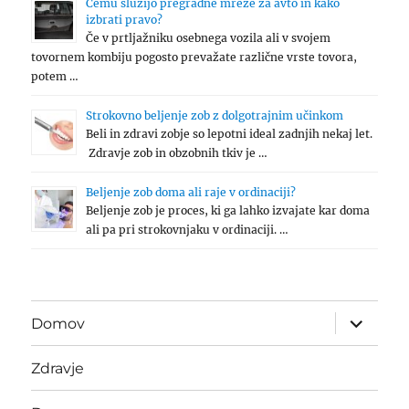
Čemu služijo pregradne mreže za avto in kako
izbrati pravo?
Če v prtljažniku osebnega vozila ali v svojem
tovornem kombiju pogosto prevažate različne vrste tovora,
potem …
Strokovno beljenje zob z dolgotrajnim učinkom
Beli in zdravi zobje so lepotni ideal zadnjih nekaj let.
Zdravje zob in obzobnih tkiv je …
Beljenje zob doma ali raje v ordinaciji?
Beljenje zob je proces, ki ga lahko izvajate kar doma
ali pa pri strokovnjaku v ordinaciji. …
expand
Domov
child
menu
Zdravje