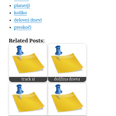
planerji
koliko
delovni dnevi
preskoči
Related Posts:
track si
dolžina dneva