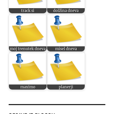
track si
dolžina dneva
moj trenutek dneva
misel dneva
maximo
planerji