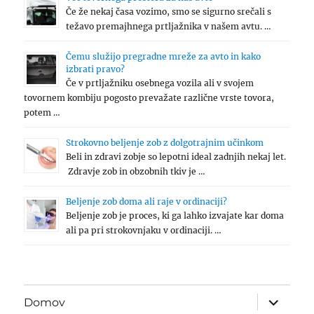
Če že nekaj časa vozimo, smo se sigurno srečali s
težavo premajhnega prtljažnika v našem avtu. …
Čemu služijo pregradne mreže za avto in kako
izbrati pravo?
Če v prtljažniku osebnega vozila ali v svojem
tovornem kombiju pogosto prevažate različne vrste tovora,
potem …
Strokovno beljenje zob z dolgotrajnim učinkom
Beli in zdravi zobje so lepotni ideal zadnjih nekaj let.
Zdravje zob in obzobnih tkiv je …
Beljenje zob doma ali raje v ordinaciji?
Beljenje zob je proces, ki ga lahko izvajate kar doma
ali pa pri strokovnjaku v ordinaciji. …
expand
Domov
child