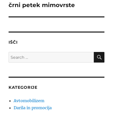
črni petek mimovrste
Next
post:
IŠČI
SE
Search
for:
KATEGORIJE
Avtomobilizem
Darila in promocija