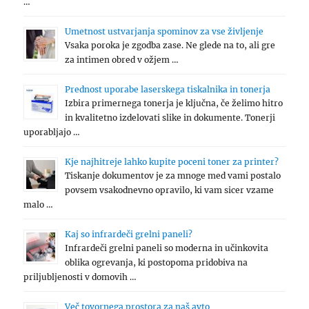
…
Umetnost ustvarjanja spominov za vse življenje
Vsaka poroka je zgodba zase. Ne glede na to, ali gre
za intimen obred v ožjem …
Prednost uporabe laserskega tiskalnika in tonerja
Izbira primernega tonerja je ključna, če želimo hitro
in kvalitetno izdelovati slike in dokumente. Tonerji
uporabljajo …
Kje najhitreje lahko kupite poceni toner za printer?
Tiskanje dokumentov je za mnoge med vami postalo
povsem vsakodnevno opravilo, ki vam sicer vzame
malo …
Kaj so infrardeči grelni paneli?
Infrardeči grelni paneli so moderna in učinkovita
oblika ogrevanja, ki postopoma pridobiva na
priljubljenosti v domovih …
Več tovornega prostora za naš avto