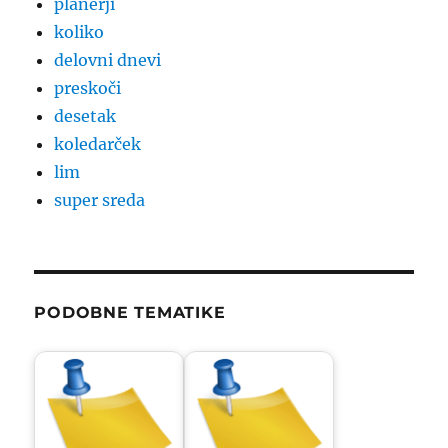
planerji
koliko
delovni dnevi
preskoči
desetak
koledarček
lim
super sreda
PODOBNE TEMATIKE