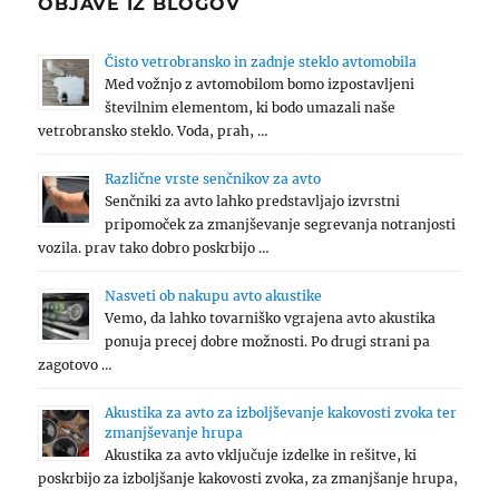
OBJAVE IZ BLOGOV
Čisto vetrobransko in zadnje steklo avtomobila
Med vožnjo z avtomobilom bomo izpostavljeni
številnim elementom, ki bodo umazali naše
vetrobransko steklo. Voda, prah, …
Različne vrste senčnikov za avto
Senčniki za avto lahko predstavljajo izvrstni
pripomoček za zmanjševanje segrevanja notranjosti
vozila. prav tako dobro poskrbijo …
Nasveti ob nakupu avto akustike
Vemo, da lahko tovarniško vgrajena avto akustika
ponuja precej dobre možnosti. Po drugi strani pa
zagotovo …
Akustika za avto za izboljševanje kakovosti zvoka ter
zmanjševanje hrupa
Akustika za avto vključuje izdelke in rešitve, ki
poskrbijo za izboljšanje kakovosti zvoka, za zmanjšanje hrupa,