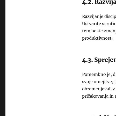
4.2. Razvija
Razvijanje disci
Ustvarite si ruti
tem boste zmanj
produktivnost.
4.3. Spreje
Pomembno je, da
svoje omejitve, 
obremenjevali z
pričakovanja in 