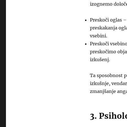
izognemo določ
Preskoči oglas 
preskakanja ogl
vsebini.
Preskoči vsebin
preskočimo objav
izkušenj.
Ta sposobnost pr
izkušnje, vendar
zmanjšanje anga
3. Psihol