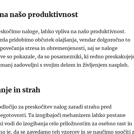
 na našo produktivnost
eskočimo naloge, lahko vpliva na našo produktivnost.
da pridobimo občutek olajšanja, vendar dolgoročno to
povečanja stresa in obremenjenosti, saj se naloge
ave so pokazale, da so posamezniki, ki redno preskakujej
manj zadovoljni s svojim delom in življenjem nasploh.
anje in strah
 odločijo za preskočitev nalog zaradi strahu pred
egotovosti. Ta izogibajoči mehanizem lahko postane
ki vodi do izogibanja celo priložnostim za osebno rast in
 je, da se zavedamo teh vzorcev in se naučimo soočiti 