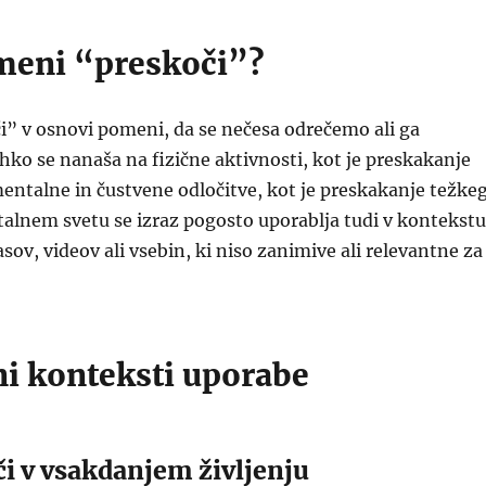
omeni “preskoči”?
i” v osnovi pomeni, da se nečesa odrečemo ali ga
ko se nanaša na fizične aktivnosti, kot je preskakanje
 mentalne in čustvene odločitve, kot je preskakanje težke
talnem svetu se izraz pogosto uporablja tudi v kontekstu
sov, videov ali vsebin, ki niso zanimive ali relevantne za
ni konteksti uporabe
či v vsakdanjem življenju