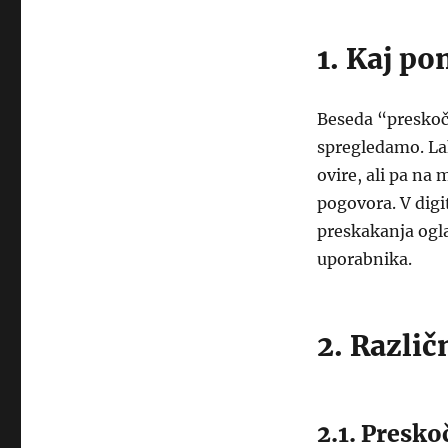
1. Kaj p
Beseda “preskoč
spregledamo. Lah
ovire, ali pa na
pogovora. V digi
preskakanja ogla
uporabnika.
2. Različ
2.1. Presko