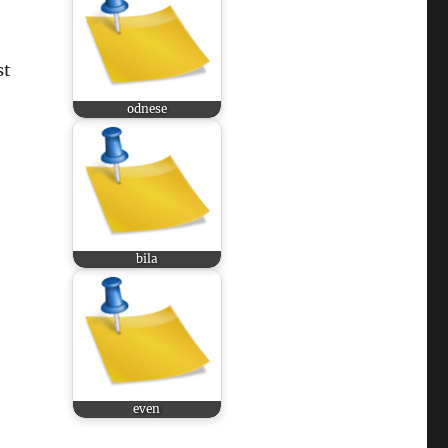
st
odnese
bila
even