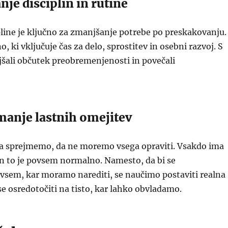
nje disciplin in rutine
pline je ključno za zmanjšanje potrebe po preskakovanju.
no, ki vključuje čas za delo, sprostitev in osebni razvoj. S
šali občutek preobremenjenosti in povečali
manje lastnih omejitev
 sprejmemo, da ne moremo vsega opraviti. Vsakdo ima
in to je povsem normalno. Namesto, da bi se
 vsem, kar moramo narediti, se naučimo postaviti realna
se osredotočiti na tisto, kar lahko obvladamo.