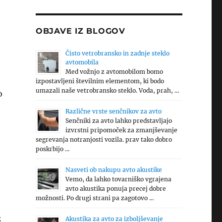
OBJAVE IZ BLOGOV
Čisto vetrobransko in zadnje steklo
avtomobila
Med vožnjo z avtomobilom bomo
izpostavljeni številnim elementom, ki bodo
umazali naše vetrobransko steklo. Voda, prah, …
o
Različne vrste senčnikov za avto
Senčniki za avto lahko predstavljajo
izvrstni pripomoček za zmanjševanje
segrevanja notranjosti vozila. prav tako dobro
poskrbijo …
Nasveti ob nakupu avto akustike
Vemo, da lahko tovarniško vgrajena
avto akustika ponuja precej dobre
možnosti. Po drugi strani pa zagotovo …
z
Akustika za avto za izboljševanje