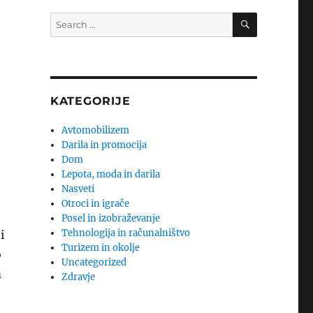
SEARCH
Search
for:
KATEGORIJE
Avtomobilizem
Darila in promocija
Dom
Lepota, moda in darila
Nasveti
Otroci in igrače
Posel in izobraževanje
Tehnologija in računalništvo
i
Turizem in okolje
o
Uncategorized
m
Zdravje