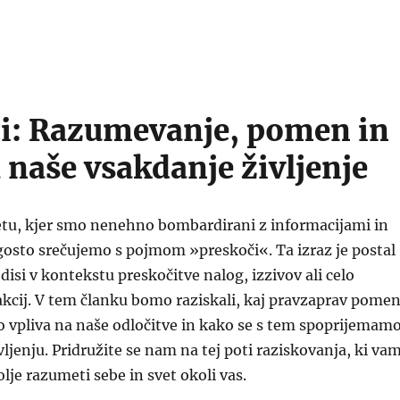
i: Razumevanje, pomen in
a naše vsakdanje življenje
tu, kjer smo nenehno bombardirani z informacijami in
gosto srečujemo s pojmom »preskoči«. Ta izraz je postal
disi v kontekstu preskočitve nalog, izzivov ali celo
kcij. V tem članku bomo raziskali, kaj pravzaprav pomen
 vpliva na naše odločitve in kako se s tem spoprijemam
ljenju. Pridružite se nam na tej poti raziskovanja, ki va
je razumeti sebe in svet okoli vas.