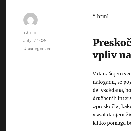
“`html
Author
admin
Preskoč
Posted
July 12, 2025
on
Categories
Uncategorized
vpliv n
V današnjem sve
nalogami, se po
del vsakdana, bo
družbenih intera
»preskoči«, kako
v vsakdanjem živ
lahko pomaga bol