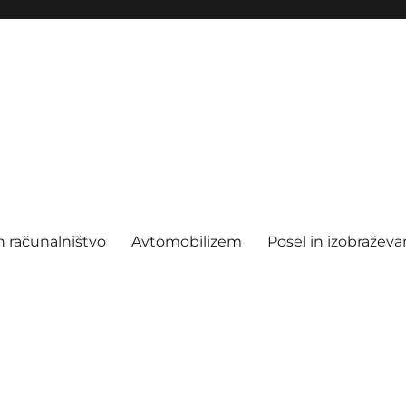
n računalništvo
Avtomobilizem
Posel in izobraževa