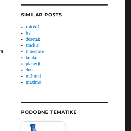
SIMILAR POSTS
rok čož
h2
desetak
track si
ga
timestore
koliko
planerji
den
miš maš
maximo
PODOBNE TEMATIKE