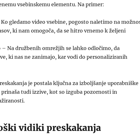
enemu vsebinskemu elementu. Na primer:
– Ko gledamo video vsebine, pogosto naletimo na možno
asov, ki nam omogoča, da se hitro vrnemo k željeni
o – Na družbenih omrežjih se lahko odločimo, da
e, ki nas ne zanimajo, kar vodi do personaliziranih
eskakanja je postala ključna za izboljšanje uporabniške
 prinaša tudi izzive, kot so izguba pozornosti in
žiranosti.
oški vidiki preskakanja