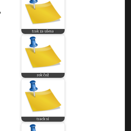
o
trak za ušesa
rok čož
track si