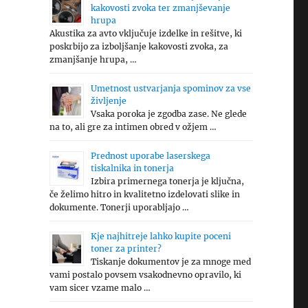
kakovosti zvoka ter zmanjševanje
hrupa
Akustika za avto vključuje izdelke in rešitve, ki
poskrbijo za izboljšanje kakovosti zvoka, za
zmanjšanje hrupa, …
Umetnost ustvarjanja spominov za vse
življenje
Vsaka poroka je zgodba zase. Ne glede
na to, ali gre za intimen obred v ožjem …
Prednost uporabe laserskega
tiskalnika in tonerja
Izbira primernega tonerja je ključna,
če želimo hitro in kvalitetno izdelovati slike in
dokumente. Tonerji uporabljajo …
Kje najhitreje lahko kupite poceni
toner za printer?
Tiskanje dokumentov je za mnoge med
vami postalo povsem vsakodnevno opravilo, ki
vam sicer vzame malo …