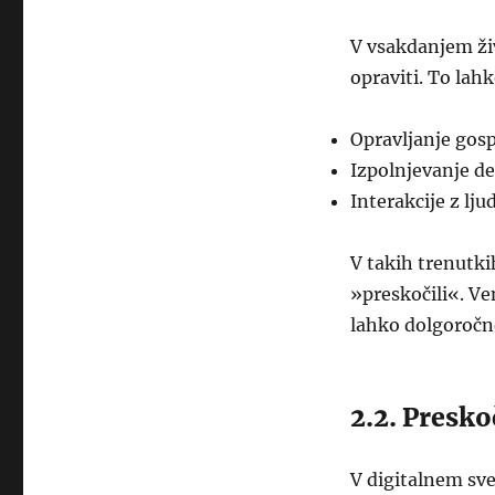
V vsakdanjem živ
opraviti. To lahk
Opravljanje gosp
Izpolnjevanje d
Interakcije z lj
V takih trenutki
»preskočili«. V
lahko dolgoročne
2.2. Presko
V digitalnem sve