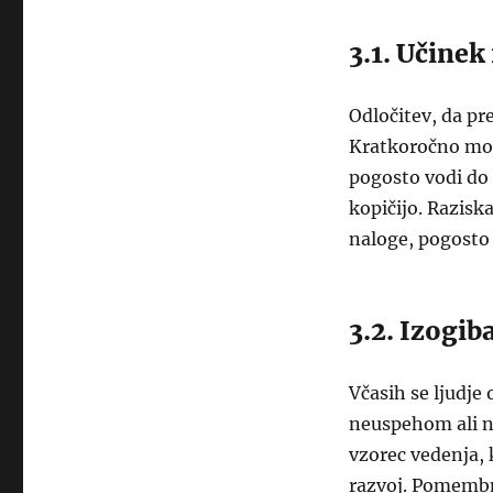
3.1. Učinek
Odločitev, da pr
Kratkoročno mor
pogosto vodi do 
kopičijo. Razisk
naloge, pogosto 
3.2. Izogib
Včasih se ljudje
neuspehom ali n
vzorec vedenja, 
razvoj. Pomembno