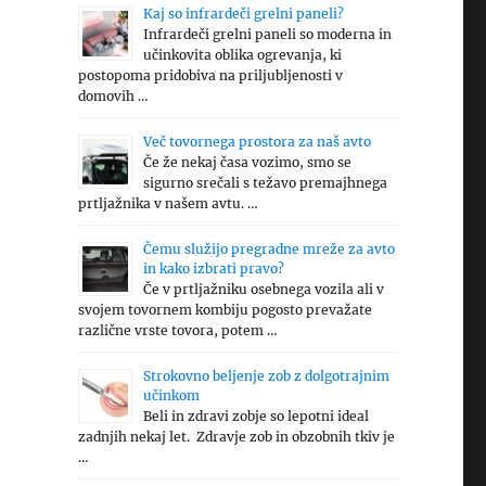
Kaj so infrardeči grelni paneli?
Infrardeči grelni paneli so moderna in
učinkovita oblika ogrevanja, ki
postopoma pridobiva na priljubljenosti v
domovih …
Več tovornega prostora za naš avto
Če že nekaj časa vozimo, smo se
sigurno srečali s težavo premajhnega
prtljažnika v našem avtu. …
Čemu služijo pregradne mreže za avto
in kako izbrati pravo?
Če v prtljažniku osebnega vozila ali v
svojem tovornem kombiju pogosto prevažate
različne vrste tovora, potem …
Strokovno beljenje zob z dolgotrajnim
učinkom
Beli in zdravi zobje so lepotni ideal
zadnjih nekaj let. Zdravje zob in obzobnih tkiv je
…