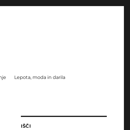
nje
Lepota, moda in darila
IŠČI