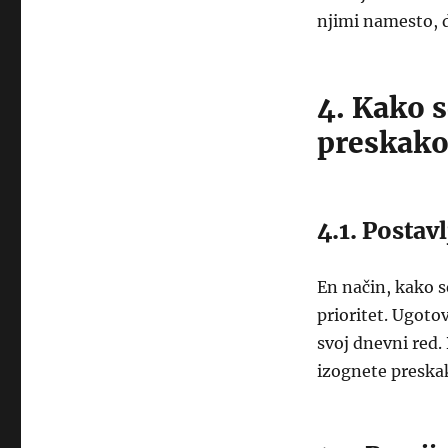
njimi namesto, d
4. Kako s
preskako
4.1. Postavl
En način, kako s
prioritet. Ugoto
svoj dnevni red.
izognete preskak