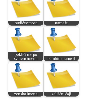
hudičev most
name it
pokliči me po
svojem imenu
bambini name it
zenska imena
zeliščni čaji