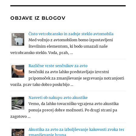
OBJAVE IZ BLOGOV
Čisto vetrobransko in zadnje steklo avtomobila
Med vožnjo z avtomobilom bomo izpostavljeni
številnim elementom, ki bodo umazali naše
vetrobransko steklo. Voda, prah, …
Različne vrste senčnikov za avto
Senčniki za avto lahko predstavljajo izvrstni
pripomoček za zmanjševanje segrevanja notranjosti
vozila. prav tako dobro poskrbijo …
Nasveti ob nakupu avto akustike
Vemo, da lahko tovarniško vgrajena avto akustika
ponuja precej dobre možnosti. Po drugi strani pa
zagotovo …
Akustika za avto za izboljševanje kakovosti zvoka ter
zmanjševanje hrupa