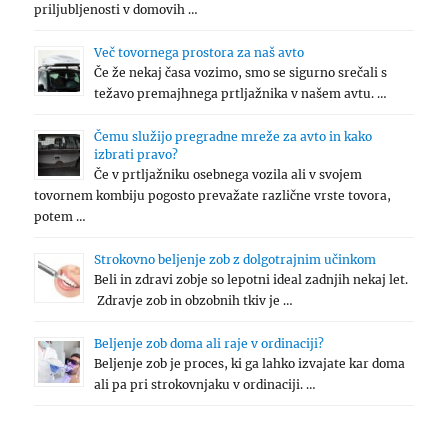
priljubljenosti v domovih …
Več tovornega prostora za naš avto
Če že nekaj časa vozimo, smo se sigurno srečali s
težavo premajhnega prtljažnika v našem avtu. …
Čemu služijo pregradne mreže za avto in kako
izbrati pravo?
Če v prtljažniku osebnega vozila ali v svojem
tovornem kombiju pogosto prevažate različne vrste tovora,
potem …
Strokovno beljenje zob z dolgotrajnim učinkom
Beli in zdravi zobje so lepotni ideal zadnjih nekaj let.
Zdravje zob in obzobnih tkiv je …
Beljenje zob doma ali raje v ordinaciji?
Beljenje zob je proces, ki ga lahko izvajate kar doma
ali pa pri strokovnjaku v ordinaciji. …