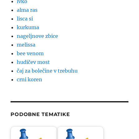
ivko
alma ras
lisca si
kurkuma
nageljnove zbice
melissa
bee venom
hudičev most
čaj za bolečine v trebuhu
crni koren
PODOBNE TEMATIKE