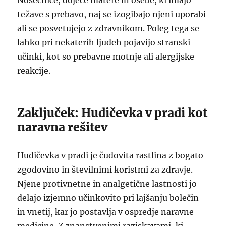
Nosečnice, doječe matere in osebe, ki imajo
težave s prebavo, naj se izogibajo njeni uporabi
ali se posvetujejo z zdravnikom. Poleg tega se
lahko pri nekaterih ljudeh pojavijo stranski
učinki, kot so prebavne motnje ali alergijske
reakcije.
Zaključek: Hudičevka v pradi kot
naravna rešitev
Hudičevka v pradi je čudovita rastlina z bogato
zgodovino in številnimi koristmi za zdravje.
Njene protivnetne in analgetične lastnosti jo
delajo izjemno učinkovito pri lajšanju bolečin
in vnetij, kar jo postavlja v ospredje naravne