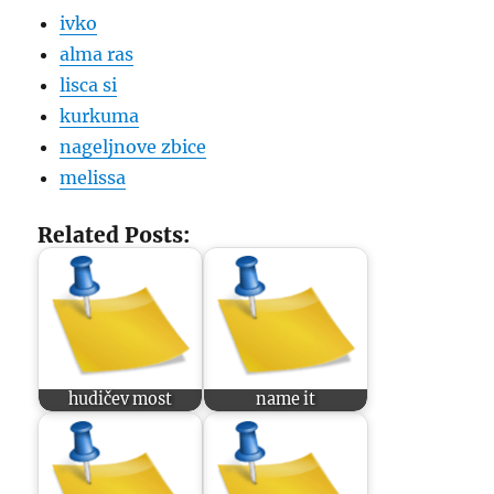
ivko
alma ras
lisca si
kurkuma
nageljnove zbice
melissa
Related Posts:
hudičev most
name it