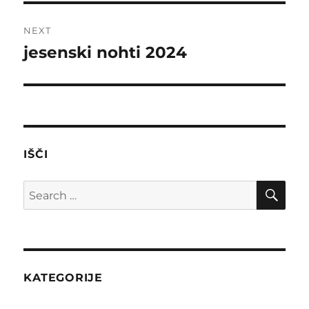
NEXT
jesenski nohti 2024
Next
post:
IŠČI
SE
Search
for:
KATEGORIJE