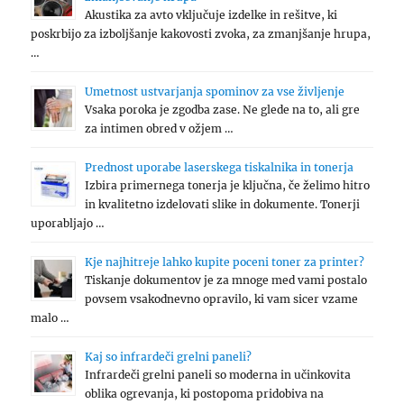
Akustika za avto vključuje izdelke in rešitve, ki
poskrbijo za izboljšanje kakovosti zvoka, za zmanjšanje hrupa,
…
Umetnost ustvarjanja spominov za vse življenje
Vsaka poroka je zgodba zase. Ne glede na to, ali gre
za intimen obred v ožjem …
Prednost uporabe laserskega tiskalnika in tonerja
Izbira primernega tonerja je ključna, če želimo hitro
in kvalitetno izdelovati slike in dokumente. Tonerji
uporabljajo …
Kje najhitreje lahko kupite poceni toner za printer?
Tiskanje dokumentov je za mnoge med vami postalo
povsem vsakodnevno opravilo, ki vam sicer vzame
malo …
Kaj so infrardeči grelni paneli?
Infrardeči grelni paneli so moderna in učinkovita
oblika ogrevanja, ki postopoma pridobiva na