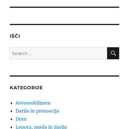
post:
IŠČI
SE
Search
for:
KATEGORIJE
Avtomobilizem
Darila in promocija
Dom
Lepota, moda in darila