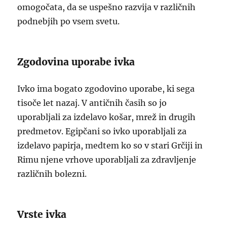
omogočata, da se uspešno razvija v različnih
podnebjih po vsem svetu.
Zgodovina uporabe ivka
Ivko ima bogato zgodovino uporabe, ki sega
tisoče let nazaj. V antičnih časih so jo
uporabljali za izdelavo košar, mrež in drugih
predmetov. Egipčani so ivko uporabljali za
izdelavo papirja, medtem ko so v stari Grčiji in
Rimu njene vrhove uporabljali za zdravljenje
različnih bolezni.
Vrste ivka