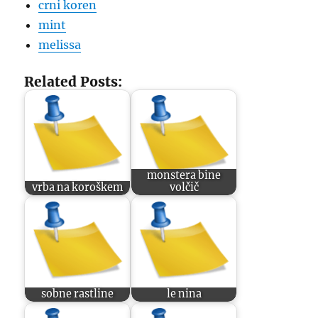
crni koren
mint
melissa
Related Posts:
monstera bine
vrba na koroškem
volčič
sobne rastline
le nina