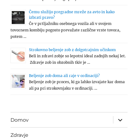
Čemu služijo pregradne mreže za avto in kako
izbrati pravo?
Če v prtljažniku osebnega vozila ali v svojem
tovornem kombiju pogosto prevažate različne vrste tovora,
potem …
Strokovno beljenje zob z dolgotrajnim učinkom
Beli in zdravi zobje so lepotni ideal zadnjih nekaj let.
Zdravje zob in obzobnih tkiv je …
Beljenje zob doma ali raje v ordinaciji?
Beljenje zob je proces, ki ga lahko izvajate kar doma
ali pa pri strokovnjaku v ordinaciji. …
expand
Domov
child
menu
Zdravje