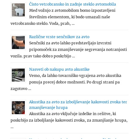
Čisto vetrobransko in zadnje steklo avtomobila
Med vožnjo z avtomobilom bomo izpostavljeni
številnim elementom, ki bodo umazali naše
vetrobransko steklo. Voda, prah, …
Različne vrste senčnikov za avto
Senčniki za avto lahko predstavljajo izvrstni
pripomoček za zmanjševanje segrevanja notranjosti
vozila. prav tako dobro poskrbijo …
Nasveti ob nakupu avto akustike
Vemo, da lahko tovarniško vgrajena avto akustika
ponuja precej dobre možnosti. Po drugi strani pa
zagotovo …
Akustika za avto za izboljševanje kakovosti zvoka ter
zmanjševanje hrupa
Akustika za avto vključuje izdelke in rešitve, ki
poskrbijo za izboljšanje kakovosti zvoka, za zmanjšanje hrupa,
…