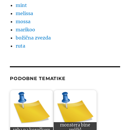
mint
melissa
mossa
marikoo
božična zvezda
ruta
PODOBNE TEMATIKE
monstera bine
vrba na koroškem
volčič