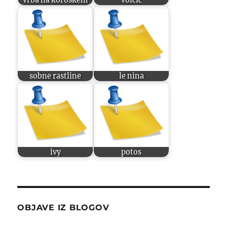
sobne rastline
le nina
ivy
potos
OBJAVE IZ BLOGOV