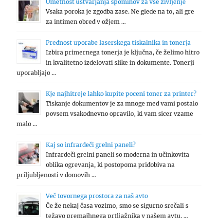
Umetnost ustvarjanja spominov za vse življenje
Vsaka poroka je zgodba zase. Ne glede na to, ali gre
za intimen obred v ožjem …
Prednost uporabe laserskega tiskalnika in tonerja
Izbira primernega tonerja je ključna, če želimo hitro
in kvalitetno izdelovati slike in dokumente. Tonerji
uporabljajo …
Kje najhitreje lahko kupite poceni toner za printer?
Tiskanje dokumentov je za mnoge med vami postalo
povsem vsakodnevno opravilo, ki vam sicer vzame
malo …
Kaj so infrardeči grelni paneli?
Infrardeči grelni paneli so moderna in učinkovita
oblika ogrevanja, ki postopoma pridobiva na
priljubljenosti v domovih …
Več tovornega prostora za naš avto
Če že nekaj časa vozimo, smo se sigurno srečali s
težavo premajhnega prtljažnika v našem avtu. …